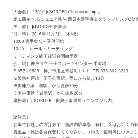
［大会名］『2016 Jr.BORDER Championship 』
第１回キッズ/ジュニア修斗 西日本選手権＆グラップリングOM
［主 催］ Jr.BORDER 振興会
［日 時］ 2016年11月3日（木/祝）
10:00 選手集合～受付開始
10:45～ ルール・ミーティング
ミーティング終了後試合開始予定
［会 場］神戸市立 王子スポーツセンター 柔道場
〒657－0805 神戸市灘区青谷町1-1-1 TEL078-802-0223
※阪急神戸線「王子公園駅」西口から徒歩10分
※JR神戸線「灘駅」から徒歩10分
※阪神電鉄「岩屋駅」から徒歩20分
［事務局］Jr.BORDER 振興会事務局（ゴンズジム内）
［諸注意］
・お車でお越しの方は必ず、施設内駐車場（有料）又はお近くの
・貴重品・靴は各自保管してください。（紛失・盗難等につきま