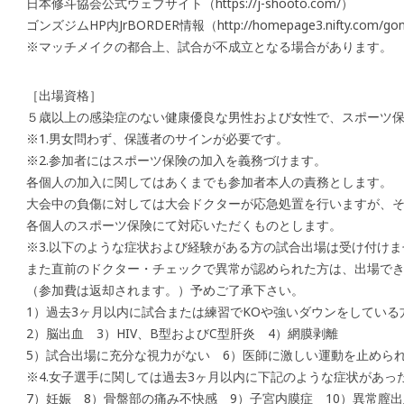
日本修斗協会公式ウェブサイト（https://j-shooto.com/）
ゴンズジムHP内JrBORDER情報（http://homepage3.nifty.com/go
※マッチメイクの都合上、試合が不成立となる場合があります。
［出場資格］
５歳以上の感染症のない健康優良な男性および女性で、スポーツ
※1.男女問わず、保護者のサインが必要です。
※2.参加者にはスポーツ保険の加入を義務づけます。
各個人の加入に関してはあくまでも参加者本人の責務とします。
大会中の負傷に対しては大会ドクターが応急処置を行いますが、
各個人のスポーツ保険にて対応いただくものとします。
※3.以下のような症状および経験がある方の試合出場は受け付けま
また直前のドクター・チェックで異常が認められた方は、出場で
（参加費は返却されます。）予めご了承下さい。
1）過去3ヶ月以内に試合または練習でKOや強いダウンをしている
2）脳出血 3）HIV、B型およびC型肝炎 4）網膜剥離
5）試合出場に充分な視力がない 6）医師に激しい運動を止めら
※4.女子選手に関しては過去3ヶ月以内に下記のような症状があっ
7）妊娠 8）骨盤部の痛み不快感 9）子宮内膜症 10）異常膣出