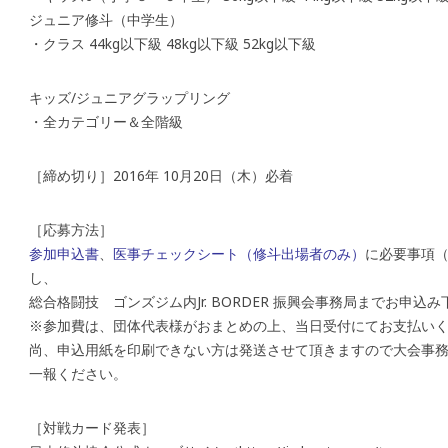
ジュニア修斗（中学生）
・クラス 44kg以下級 48kg以下級 52kg以下級
キッズ/ジュニアグラップリング
・全カテゴリー＆全階級
［締め切り］2016年 10月20日（木）必着
［応募方法］
参加申込書
、
医事チェックシート（修斗出場者のみ）
に必要事項（
し、
総合格闘技 ゴンズジム内Jr. BORDER 振興会事務局までお申込
※参加費は、団体代表様がおまとめの上、当日受付にてお支払い
尚、申込用紙を印刷できない方は発送させて頂きますので大会事務局（ゴ
一報ください。
［対戦カード発表］