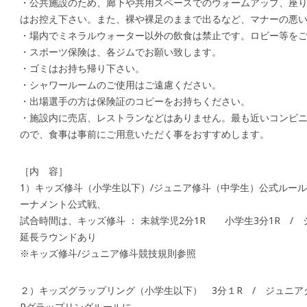
・公共施設のため、廊下や共用スペースでのウォームアップ、座
はお控え下さい。また、裸や裸足のままで出るなど、マナーの悪
・場内でミネラルウォーター以外の飲食は禁止です。ロビー等を
・スポーツ保険は、各ジムでお願い致します。
・ゴミはお持ち帰り下さい。
・シャワールームのご使用はご遠慮ください。
・出場選手の方は保険証のコピーをお持ちください。
・施設内に売店、レストランなどはありません。最も近いコンビ
ので、食事は事前にご用意いただく事をおすすめします。
［内 容］
1）キッズ修斗（小学生以下）/ジュニア修斗（中学生）公式ルー
ーナメント公式戦、
試合時間は、キッズ修斗 ： 未就学児2分1R 小学生3分1R / 
延長ラウンドあり
※キッズ修斗/ジュニア修斗競技規則参照
２）キッズグラップリング（小学生以下） 3分１R / ジュニアグラ
Rグラップリングルールに