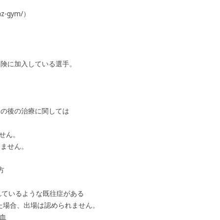
nz-gym/）
保険に加入している選手。
その後の治療に関しては
せん。
きません。
方
れているような既往症がある
た場合、出場は認められません。
血