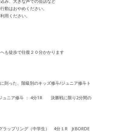
り込み、大きな声での会話など
い行動はおやめください。
ご利用ください。
ニへも徒歩で往復２０分かかります
ルに則った、階級別のキッズ修斗/ジュニア修斗ト
ジュニア修斗 ： 4分1R 決勝戦に限り2分間の
ップリング（中学生） 4分１R Jr.BORDE