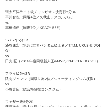
環太平洋ライト級チャンピオン決定戦5分3R
平川智也（同級4位／久我山ラスカルジム）
vs
高橋遼伍（同級7位／KRAZY BEE）
57.6kg 5分3R
漆谷康宏（第3代世界バンタム級王者／T.T.M. URUSHI DOJ
O）
vs
田丸 匠（2016年度同級新人王&MVP／NASCER DO SOL）
フライ級5分3R
猿丸ジュンジ（同級世界2位／シューティングジム横浜）
vs
小堀貴広（総合格闘技ゴンズジム）
フェザー級5分2R
藤原敬典（秋本道場ジャングルジャンクション）元ZSTバン