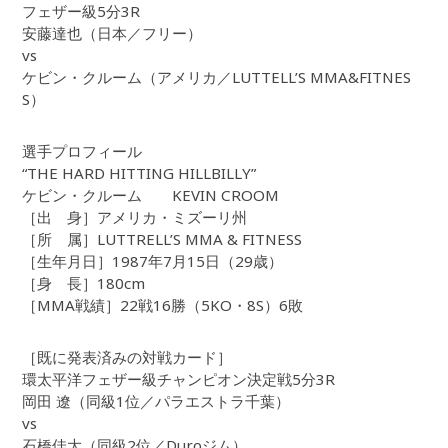
フェザー級5分3R
安藤達也（日本／フリー）
vs
ケビン・クルーム（アメリカ／LUTTELL’S MMA&FITNES
S）
選手プロフィール
“THE HARD HITTING HILLBILLY”
ケビン・クルーム KEVIN CROOM
［出 身］アメリカ・ミズーリ州
［所 属］LUTTRELL’S MMA & FITNESS
［生年月日］1987年7月15日（29歳）
［身 長］180cm
［MMA戦績］22戦16勝（5KO・8S）6敗
［既に発表済みの対戦カード］
環太平洋フェザー級チャンピオン決定戦5分3R
岡田 遼（同級1位／パラエストラ千葉）
vs
石橋佳大（同級2位／Duroジム）