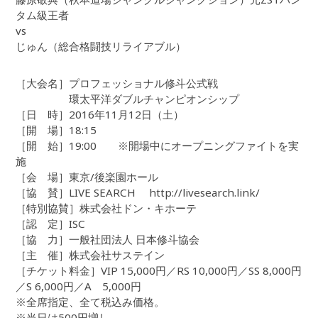
タム級王者
vs
じゅん（総合格闘技リライアブル）
［大会名］プロフェッショナル修斗公式戦
環太平洋ダブルチャンピオンシップ
［日 時］2016年11月12日（土）
［開 場］18:15
［開 始］19:00 ※開場中にオープニングファイトを実
施
［会 場］東京/後楽園ホール
［協 賛］LIVE SEARCH http://livesearch.link/
［特別協賛］株式会社ドン・キホーテ
［認 定］ISC
［協 力］一般社団法人 日本修斗協会
［主 催］株式会社サステイン
［チケット料金］VIP 15,000円／RS 10,000円／SS 8,000円
／S 6,000円／A 5,000円
※全席指定、全て税込み価格。
※当日は500円増し。