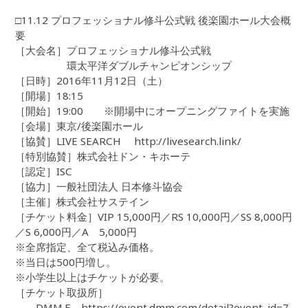
□11.12 プロフェッショナル修斗公式戦 後楽園ホール大会概
要
［大会名］プロフェッショナル修斗公式戦
環太平洋ダブルチャンピオンシップ
［日時］2016年11月12日（土）
［開場］18:15
［開始］19:00 ※開場中にオープニングファイトを実施
［会場］東京/後楽園ホール
［協賛］LIVE SEARCH http://livesearch.link/
［特別協賛］株式会社ドン・キホーテ
［認定］ISC
［協力］一般社団法人 日本修斗協会
［主催］株式会社サステイン
［チケット料金］VIP 15,000円／RS 10,000円／SS 8,000円
／S 6,000円／A 5,000円
※全席指定、全て税込み価格。
※当日は500円増し。
※小学生以上はチケットが必要。
［チケット取扱所］
DMM.E https://event.dmm.com/detail?event_id=7