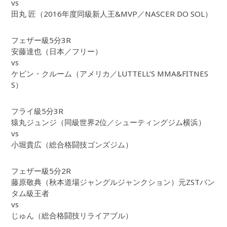
vs
田丸 匠（2016年度同級新人王&MVP／NASCER DO SOL）
フェザー級5分3R
安藤達也（日本／フリー）
vs
ケビン・クルーム（アメリカ／LUTTELL’S MMA&FITNES
S）
フライ級5分3R
猿丸ジュンジ（同級世界2位／シューティングジム横浜）
vs
小堀貴広（総合格闘技ゴンズジム）
フェザー級5分2R
藤原敬典（秋本道場ジャングルジャンクション）元ZSTバン
タム級王者
vs
じゅん（総合格闘技リライアブル）