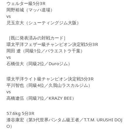
ウェルター級5分3R
岡野裕城（マッハ道場）
vs
児玉京大（シューティングジム大阪）
［既に発表済みの対戦カード］
環太平洋フェザー級チャンピオン決定戦5分3R
岡田 遼（同級1位／パラエストラ千葉）
vs
石橋佳大（同級2位／Duroジム）
環太平洋ライト級チャンピオン決定戦5分3R
平川智也（同級4位／久我山ラスカルジム）
vs
高橋遼伍（同級7位／KRAZY BEE）
57.6kg 5分3R
漆谷康宏（第3代世界バンタム級王者／T.T.M. URUSHI DOJ
O）