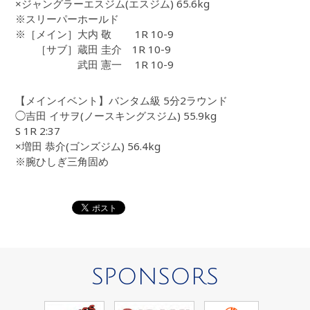
×ジャングラーエスジム(エスジム) 65.6kg
※スリーパーホールド
※［メイン］大内 敬 1R 10-9
［サブ］蔵田 圭介 1R 10-9
武田 憲一 1R 10-9
【メインイベント】バンタム級 5分2ラウンド
◯吉田 イサヲ(ノースキングスジム) 55.9kg
S 1R 2:37
×増田 恭介(ゴンズジム) 56.4kg
※腕ひしぎ三角固め
SPONSORS