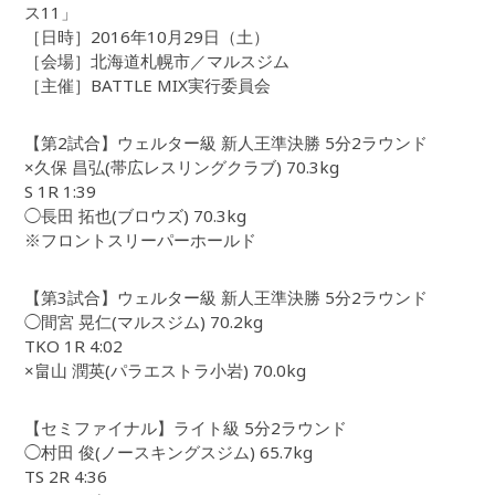
ス11」
［日時］2016年10月29日（土）
［会場］北海道札幌市／マルスジム
［主催］BATTLE MIX実行委員会
【第2試合】ウェルター級 新人王準決勝 5分2ラウンド
×久保 昌弘(帯広レスリングクラブ) 70.3kg
S 1R 1:39
◯長田 拓也(ブロウズ) 70.3kg
※フロントスリーパーホールド
【第3試合】ウェルター級 新人王準決勝 5分2ラウンド
◯間宮 晃仁(マルスジム) 70.2kg
TKO 1R 4:02
×畠山 潤英(パラエストラ小岩) 70.0kg
【セミファイナル】ライト級 5分2ラウンド
◯村田 俊(ノースキングスジム) 65.7kg
TS 2R 4:36