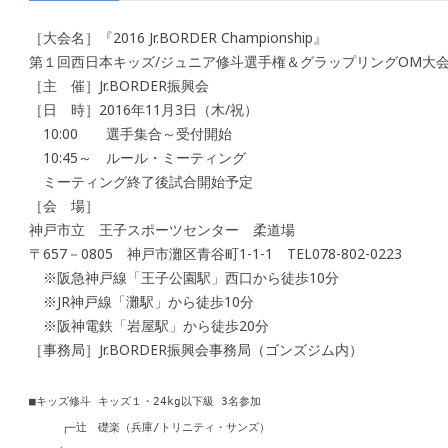
［大会名］『2016 Jr.BORDER Championship』
第１回西日本キッズ/ジュニア修斗選手権＆グラップリングOM大
［主 催］Jr.BORDER振興会
［日 時］2016年11月3日（木/祝）
10:00 選手集合～受付開始
10:45～ ルール・ミーティング
ミーティング終了後試合開始予定
［会 場］
神戸市立 王子スポーツセンター 柔道場
〒657－0805 神戸市灘区青谷町1-1-1 TEL078-802-0223
※阪急神戸線「王子公園駅」西口から徒歩10分
※JR神戸線「灘駅」から徒歩10分
※阪神電鉄「岩屋駅」から徒歩20分
［事務局］Jr.BORDER振興会事務局（ゴンズジム内）
■キッズ修斗 キッズ１・24kg以下級 3名参加
┌─辻 礎楽（兵庫/トリニティ・サンズ）