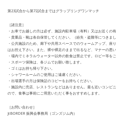
第23試合から第72試合まではグラップリングワンマッチ
［諸注意］
・お車でお越しの方は必ず、施設内駐車場（有料）又はお近くの
・貴重品・靴は各自保管してください。（紛失・盗難等につきま
・公共施設のため、廊下や共用スペースでのウォームアップ、座
はお控え下さい。また、裸や裸足のままで出るなど、マナーの悪
・場内でミネラルウォーター以外の飲食は禁止です。ロビー等を
・スポーツ保険は、各ジムでお願い致します。
・ゴミはお持ち帰り下さい。
・シャワールームのご使用はご遠慮ください。
・出場選手の方は保険証のコピーをお持ちください。
・施設内に売店、レストランなどはありません。最も近いコンビ
ので、食事は事前にご用意いただく事をおすすめします。
［お問い合わせ］
Jr.BORDER 振興会事務局（ゴンズジム内）