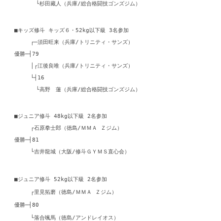
└杉田藏人（兵庫/総合格闘技ゴンズジム）
■キッズ修斗 キッズ６・52kg以下級 3名参加
┌─須田旺来（兵庫/トリニティ・サンズ）
優勝─┤79
│┌江後良唯（兵庫/トリニティ・サンズ）
└┤16
└高野 蓮（兵庫/総合格闘技ゴンズジム）
■ジュニア修斗 48kg以下級 2名参加
┌石原拳士郎（徳島/ＭＭＡ Ｚジム）
優勝─┤81
└吉井龍城（大阪/修斗ＧＹＭＳ直心会）
■ジュニア修斗 52kg以下級 2名参加
┌里見拓磨（徳島/ＭＭＡ Ｚジム）
優勝─┤80
└落合颯馬（徳島/アンドレイオス）