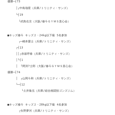
優勝─┤73
│┌中島瑠星（兵庫/トリニティ・サンズ）
└┤19
└武島右京（大阪/修斗ＧＹＭＳ直心会）
■キッズ修斗 キッズ２・24kg以下級 5名参加
┌─嶋本愛士（兵庫/トリニティ・サンズ）
┌┤13
││┌赤坂呼春（兵庫/トリニティ・サンズ）
│└┤1
│ └間渕?士郎（大阪/修斗ＧＹＭＳ直心会）
優勝─┤74
│ ┌山岡斗和（兵庫/トリニティ・サンズ）
└─┤12
└土井集伍（兵庫/総合格闘技ゴンズジム）
■キッズ修斗 キッズ２・28kg以下級 4名参加
┌矢野夢河（兵庫/トリニティ・サンズ）