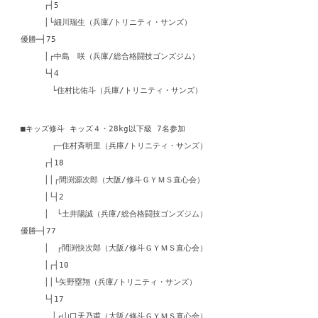
┌┤5
│└細川瑞生（兵庫/トリニティ・サンズ）
優勝─┤75
│┌中島 咲（兵庫/総合格闘技ゴンズジム）
└┤4
└住村比佑斗（兵庫/トリニティ・サンズ）
■キッズ修斗 キッズ４・28kg以下級 7名参加
┌─住村斉明里（兵庫/トリニティ・サンズ）
┌┤18
││┌間渕源次郎（大阪/修斗ＧＹＭＳ直心会）
│└┤2
│ └土井陽誠（兵庫/総合格闘技ゴンズジム）
優勝─┤77
│ ┌間渕快次郎（大阪/修斗ＧＹＭＳ直心会）
│┌┤10
││└矢野塁翔（兵庫/トリニティ・サンズ）
└┤17
│┌山口天乃甫（大阪/修斗ＧＹＭＳ直心会）