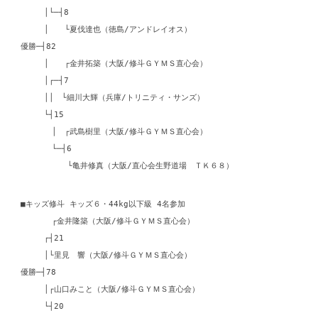
│└─┤8
│ └夏伐達也（徳島/アンドレイオス）
優勝─┤82
│ ┌金井拓築（大阪/修斗ＧＹＭＳ直心会）
│┌─┤7
││ └細川大輝（兵庫/トリニティ・サンズ）
└┤15
│ ┌武島樹里（大阪/修斗ＧＹＭＳ直心会）
└─┤6
└亀井修真（大阪/直心会生野道場 ＴＫ６８）
■キッズ修斗 キッズ６・44kg以下級 4名参加
┌金井隆築（大阪/修斗ＧＹＭＳ直心会）
┌┤21
│└里見 響（大阪/修斗ＧＹＭＳ直心会）
優勝─┤78
│┌山口みこと（大阪/修斗ＧＹＭＳ直心会）
└┤20