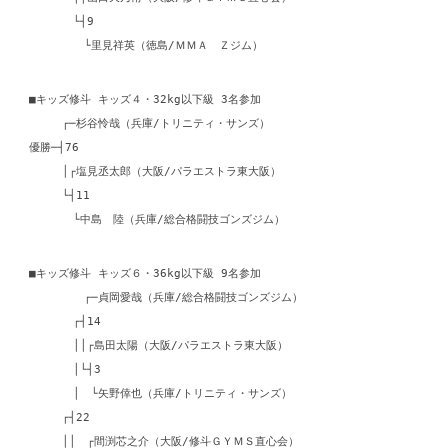
└┤9
└里見祥英（徳島/ＭＭＡ Ｚジム）
■キッズ修斗 キッズ４・32kg以下級 3名参加
┌─杉谷怜哉（兵庫/トリニティ・サンズ）
優勝─┤76
│┌塩見丞太郎（大阪/パラエストラ東大阪）
└┤11
└中島 陸（兵庫/総合格闘技ゴンズジム）
■キッズ修斗 キッズ６・36kg以下級 9名参加
┌─貞岡愛哉（兵庫/総合格闘技ゴンズジム）
┌┤14
││┌島田太陽（大阪/パラエストラ東大阪）
│└┤3
│ └矢野倖也（兵庫/トリニティ・サンズ）
┌┤22
││ ┌間渕芯之介（大阪/修斗ＧＹＭＳ直心会）