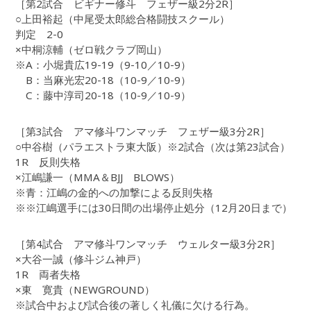
［第2試合 ビギナー修斗 フェザー級2分2R］
○上田裕起（中尾受太郎総合格闘技スクール）
判定 2-0
×中桐涼輔（ゼロ戦クラブ岡山）
※A：小堀貴広19-19（9-10／10-9）
B：当麻光宏20-18（10-9／10-9）
C：藤中淳司20-18（10-9／10-9）
［第3試合 アマ修斗ワンマッチ フェザー級3分2R］
○中谷樹（パラエストラ東大阪）※2試合（次は第23試合）
1R 反則失格
×江嶋謙一（MMA＆BJJ BLOWS）
※青：江嶋の金的への加撃による反則失格
※※江嶋選手には30日間の出場停止処分（12月20日まで）
［第4試合 アマ修斗ワンマッチ ウェルター級3分2R］
×大谷一誠（修斗ジム神戸）
1R 両者失格
×東 寛貴（NEWGROUND）
※試合中および試合後の著しく礼儀に欠ける行為。