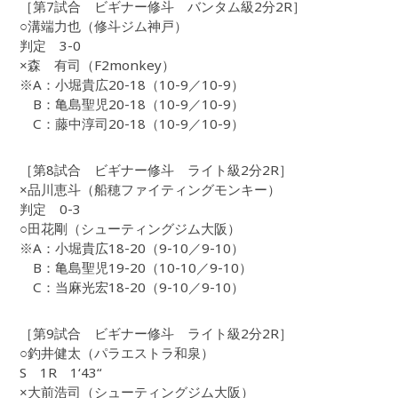
［第7試合 ビギナー修斗 バンタム級2分2R］
○溝端力也（修斗ジム神戸）
判定 3-0
×森 有司（F2monkey）
※A：小堀貴広20-18（10-9／10-9）
B：亀島聖児20-18（10-9／10-9）
C：藤中淳司20-18（10-9／10-9）
［第8試合 ビギナー修斗 ライト級2分2R］
×品川恵斗（船穂ファイティングモンキー）
判定 0-3
○田花剛（シューティングジム大阪）
※A：小堀貴広18-20（9-10／9-10）
B：亀島聖児19-20（10-10／9-10）
C：当麻光宏18-20（9-10／9-10）
［第9試合 ビギナー修斗 ライト級2分2R］
○釣井健太（パラエストラ和泉）
S 1R 1‘43“
×大前浩司（シューティングジム大阪）