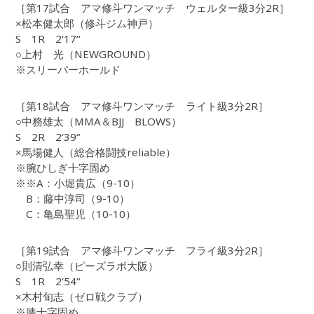
［第17試合 アマ修斗ワンマッチ ウェルター級3分2R］
×松本健太郎（修斗ジム神戸）
S 1R 2‘17“
○上村 光（NEWGROUND）
※スリーパーホールド
［第18試合 アマ修斗ワンマッチ ライト級3分2R］
○中務雄太（MMA＆BJJ BLOWS）
S 2R 2‘39“
×馬場健人（総合格闘技reliable）
※腕ひしぎ十字固め
※※A：小堀貴広（9-10）
B：藤中淳司（9-10）
C：亀島聖児（10-10）
［第19試合 アマ修斗ワンマッチ フライ級3分2R］
○則清弘幸（ピーズラボ大阪）
S 1R 2‘54“
×木村旬志（ゼロ戦クラブ）
※膝十字固め