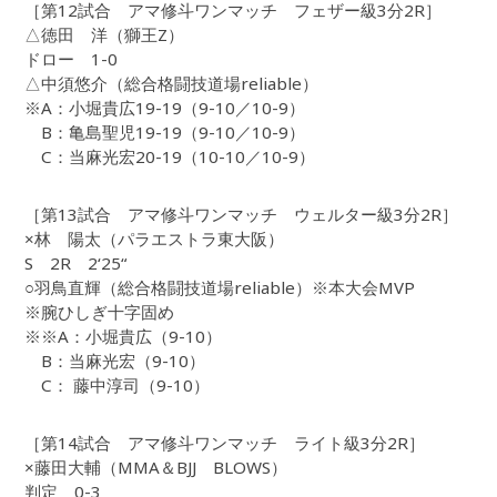
［第12試合 アマ修斗ワンマッチ フェザー級3分2R］
△徳田 洋（獅王Z）
ドロー 1-0
△中須悠介（総合格闘技道場reliable）
※A：小堀貴広19-19（9-10／10-9）
B：亀島聖児19-19（9-10／10-9）
C：当麻光宏20-19（10-10／10-9）
［第13試合 アマ修斗ワンマッチ ウェルター級3分2R］
×林 陽太（パラエストラ東大阪）
S 2R 2‘25“
○羽鳥直輝（総合格闘技道場reliable）※本大会MVP
※腕ひしぎ十字固め
※※A：小堀貴広（9-10）
B：当麻光宏（9-10）
C： 藤中淳司（9-10）
［第14試合 アマ修斗ワンマッチ ライト級3分2R］
×藤田大輔（MMA＆BJJ BLOWS）
判定 0-3