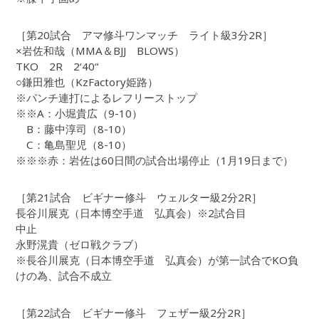
［第20試合 アマ修斗ワンマッチ ライト級3分2R］
×岩佐和哉（MMA＆BJJ BLOWS）
TKO 2R 2‘40“
○鎌田雅也（KzFactory姫路）
※パンチ連打によるレフリーストップ
※※A：小堀貴広（9-10）
B：藤中淳司（8-10）
C：亀島聖児（8-10）
※※※赤：岩佐は60日間の試合出場停止（1月19日まで）
［第21試合 ビギナー修斗 ウェルター級2分2R］
長谷川展克（日本博空手道 弘真会）※2試合目
中止
永野滉貴（ゼロ戦クラブ）
※長谷川展克（日本博空手道 弘真会）が第一試合でKO負
けの為、試合不成立
［第22試合 ビギナー修斗 フェザー級2分2R］