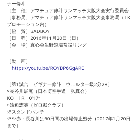
ナー修斗
［主 催］アマチュア修斗ワンマッチ大阪大会実行委員会
［事務局］アマチュア修斗ワンマッチ大阪大会事務局（TK
プロモーション内）
［協 賛］BADBOY
［日 程］2016年11月20日（日）
［会 場］直心会生野道場常設リング
［動 画］
https://youtu.be/ROYBP6GgARE
［第1試合 ビギナー修斗 ウェルター級2分2R］
×長谷川展克（日本博空手道 弘真会）
KO 1R 0‘17“
○遠迫憲英（ゼロ戦クラブ）
※スタンドパンチ
※※赤：長谷川は60日間の出場停止処分（2017年1月20日
まで）