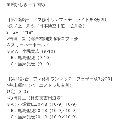
※腕ひしぎ十字固め
［第10試合 アマ修斗ワンマッチ ライト級3分2R］
×渕ノ上 亮次（日本博空手道 弘真会）
S 2R 1‘18“
○吉田 晋（総合格闘技道場コブラ会）
※スリーパーホールド
※※A：小堀貴広（9-10）
B：亀島聖児（9-10）
C：当麻光宏（9-10）
［第11試合 アマ修斗ワンマッチ フェザー級3分2R］
○井上暉也（パラエストラ加古川）
判定（3-0）
×杉田将三（格闘技吉田道場）
※A：小堀貴広20-18（10-9／10-9）
B：亀島聖児20-18（10-9／10-9）
C：当麻光宏20-18（10-9／10-9）