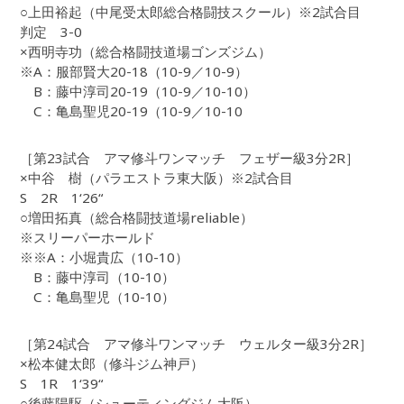
○上田裕起（中尾受太郎総合格闘技スクール）※2試合目
判定 3-0
×西明寺功（総合格闘技道場ゴンズジム）
※A：服部賢大20-18（10-9／10-9）
B：藤中淳司20-19（10-9／10-10）
C：亀島聖児20-19（10-9／10-10
［第23試合 アマ修斗ワンマッチ フェザー級3分2R］
×中谷 樹（パラエストラ東大阪）※2試合目
S 2R 1‘26“
○増田拓真（総合格闘技道場reliable）
※スリーパーホールド
※※A：小堀貴広（10-10）
B：藤中淳司（10-10）
C：亀島聖児（10-10）
［第24試合 アマ修斗ワンマッチ ウェルター級3分2R］
×松本健太郎（修斗ジム神戸）
S 1R 1‘39“
○後藤陽駆（シューティングジム大阪）