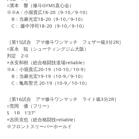
○濱本 響（修斗GYMS直心会）
※※A：小堀貴広18-20（9-10／9-10）
B：当麻光宏18-20（9-10／9-10）
C： 藤中淳司18-20（9-10／9-10）
［第15試合 アマ修斗ワンマッチ フェザー級3分2R］
○富永 聡（シューティングジム大阪）
判定 2-0
×永安和樹（総合格闘技道場reliable）
※A：小堀貴広20-19（10-10／10-9）
B：当麻光宏19-19（10-9／9-10）
C：亀島聖児 20-19（10-9／10-10）
［第16試合 アマ修斗ワンマッチ ライト級3分2R］
○荒岡 優（フリー）
S 1R 1‘37“
×吉田克也（総合格闘技reliable）
※フロントスリーパーホールド