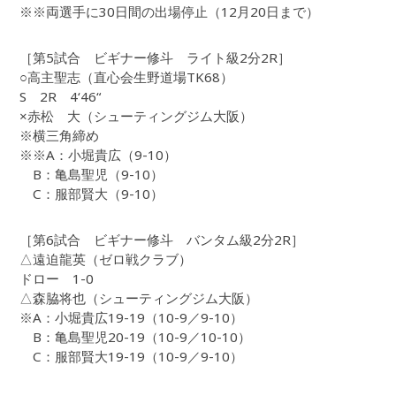
※※両選手に30日間の出場停止（12月20日まで）
［第5試合 ビギナー修斗 ライト級2分2R］
○高主聖志（直心会生野道場TK68）
S 2R 4‘46“
×赤松 大（シューティングジム大阪）
※横三角締め
※※A：小堀貴広（9-10）
B：亀島聖児（9-10）
C：服部賢大（9-10）
［第6試合 ビギナー修斗 バンタム級2分2R］
△遠迫龍英（ゼロ戦クラブ）
ドロー 1-0
△森脇将也（シューティングジム大阪）
※A：小堀貴広19-19（10-9／9-10）
B：亀島聖児20-19（10-9／10-10）
C：服部賢大19-19（10-9／9-10）