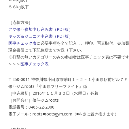
５６kg以下
［応募方法］
アマ修斗参加申し込み書（PDF版）
キッズ＆ジュニア申込書（PDF版）
医事チェック表
に必要事項を全て記入し、押印、写真貼付、参加
現金書留にて下記住所までお送り下さい。
※打撃の無いカテゴリーのみの参加者は医事チェック表は不要で
＞＞＞
医事チェック表
〒250-0011 神奈川県小田原市栄町１－２－１小田原駅前ビル７Ｆ
修斗ジムroots『小田原フリーファイト』係
［申込締切］2016年１１月３０日（水曜日）必着
［お問合せ］修斗ジムroots
電話番号：0465-22-2000
電子メール：roots■rootsgym.com（■を@に置き換えます）