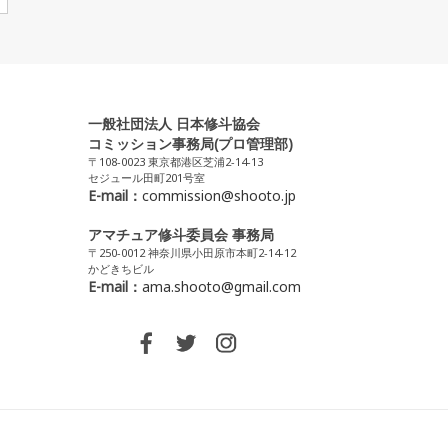
一般社団法人 日本修斗協会
コミッション事務局(プロ管理部)
〒108-0023 東京都港区芝浦2-14-13
セジュール田町201号室
E-mail：
commission@shooto.jp
アマチュア修斗委員会 事務局
〒250-0012 神奈川県小田原市本町2-14-12
かどきちビル
E-mail：
ama.shooto@gmail.com