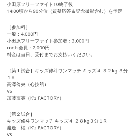
小田原フリーファイト10終了後
14:00頃から90分位（質疑応答＆記念撮影含む）を予定
［参加料］
一般：4,000円
小田原フリーファイト参加者：3,000円
roots会員：2,000円
料金は当日、受付までお支払いください。
［第１試合］キッズ修斗ワンマッチ キッズ４ ３２kg ３分
１R
高澤伶央（心技舘）
VS
加藤友英（K’z FACTORY）
［第２試合］
キッズ修斗ワンマッチ キッズ４ ２８kg３分１R
渡邊 櫂（K’z FACTORY）
VS