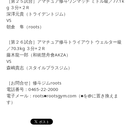
［第２５試合］アマチュア修斗ワンマッチ ミドル級／77.1k
g ３分×２R
深澤元貴（トライデントジム）
VS
朝倉 隼（roots）
［第２６試合］アマチュア修斗トライアウト ウェルター級
／70.3kg ３分×２R
藤木龍一郎（和術慧舟會AKZA）
VS
森嶋貴志（スタイルプラスジム）
［お問合せ］修斗ジムroots
電話番号：0465-22-2000
電子メール：roots■rootsgym.com（■を@に置き換えま
す）