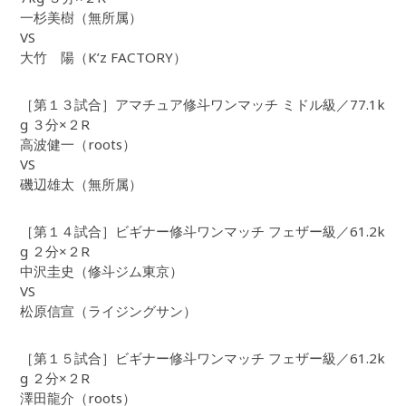
一杉美樹（無所属）
VS
大竹 陽（K’z FACTORY）
［第１３試合］アマチュア修斗ワンマッチ ミドル級／77.1k
g ３分×２R
高波健一（roots）
VS
磯辺雄太（無所属）
［第１４試合］ビギナー修斗ワンマッチ フェザー級／61.2k
g ２分×２R
中沢圭史（修斗ジム東京）
VS
松原信宣（ライジングサン）
［第１５試合］ビギナー修斗ワンマッチ フェザー級／61.2k
g ２分×２R
澤田龍介（roots）