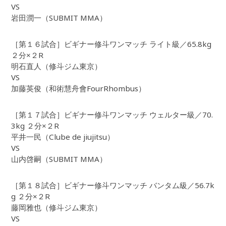
VS
岩田潤一（SUBMIT MMA）
［第１６試合］ビギナー修斗ワンマッチ ライト級／65.8kg
２分×２R
明石直人（修斗ジム東京）
VS
加藤英俊（和術慧舟會FourRhombus）
［第１７試合］ビギナー修斗ワンマッチ ウェルター級／70.
3kg ２分×２R
平井一民（Clube de jiujitsu）
VS
山内啓嗣（SUBMIT MMA）
［第１８試合］ビギナー修斗ワンマッチ バンタム級／56.7k
g ２分×２R
藤岡雅也（修斗ジム東京）
VS