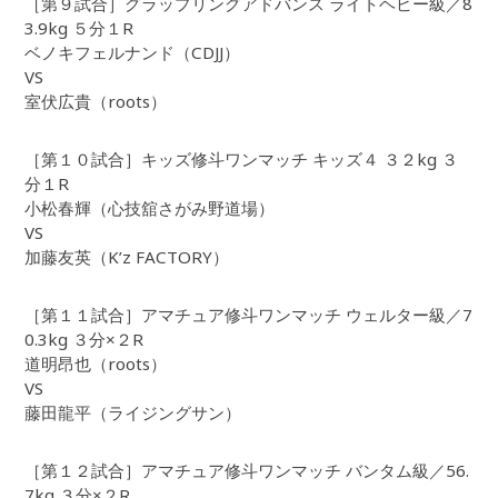
［第９試合］グラップリングアドバンス ライトヘビー級／8
3.9kg ５分１R
ベノキフェルナンド（CDJJ）
VS
室伏広貴（roots）
［第１０試合］キッズ修斗ワンマッチ キッズ４ ３２kg ３
分１R
小松春輝（心技舘さがみ野道場）
VS
加藤友英（K’z FACTORY）
［第１１試合］アマチュア修斗ワンマッチ ウェルター級／7
0.3kg ３分×２R
道明昂也（roots）
VS
藤田龍平（ライジングサン）
［第１２試合］アマチュア修斗ワンマッチ バンタム級／56.
7kg ３分×２R