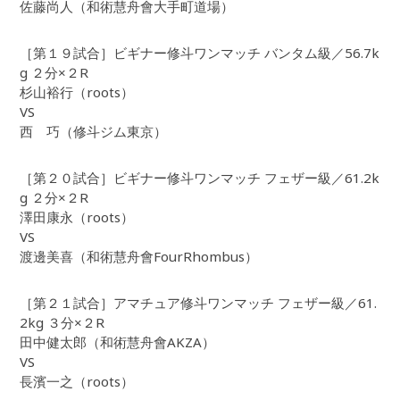
佐藤尚人（和術慧舟會大手町道場）
［第１９試合］ビギナー修斗ワンマッチ バンタム級／56.7k
g ２分×２R
杉山裕行（roots）
VS
西 巧（修斗ジム東京）
［第２０試合］ビギナー修斗ワンマッチ フェザー級／61.2k
g ２分×２R
澤田康永（roots）
VS
渡邊美喜（和術慧舟會FourRhombus）
［第２１試合］アマチュア修斗ワンマッチ フェザー級／61.
2kg ３分×２R
田中健太郎（和術慧舟會AKZA）
VS
長濱一之（roots）