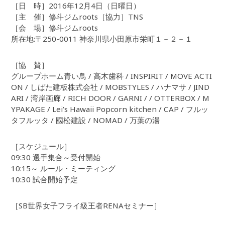
［日 時］2016年12月4日（日曜日）
［主 催］修斗ジムroots［協力］TNS
［会 場］修斗ジムroots
所在地:〒250-0011 神奈川県小田原市栄町１－２－１
［協 賛］
グループホーム青い鳥 / 高木歯科 / INSPIRIT / MOVE ACTI
ON / しばた建板株式会社 / MOBSTYLES / ハナマサ / JIND
ARI / 湾岸画廊 / RICH DOOR / GARNI / / OTTERBOX / M
YPAKAGE / Lei’s Hawaii Popcorn kitchen / CAP / フルッ
タフルッタ / 國松建設 / NOMAD / 万葉の湯
［スケジュール］
09:30 選手集合～受付開始
10:15～ ルール・ミーティング
10:30 試合開始予定
［SB世界女子フライ級王者RENAセミナー］