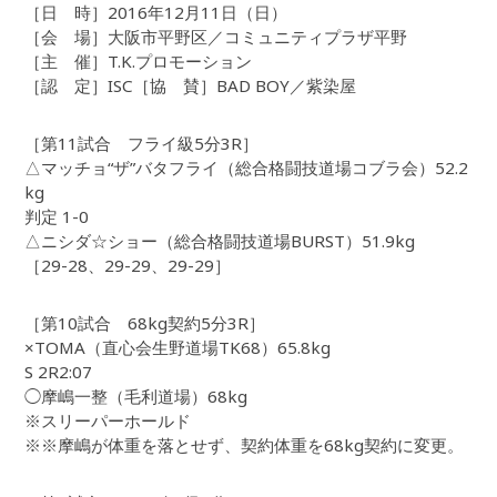
［日 時］2016年12月11日（日）
［会 場］大阪市平野区／コミュニティプラザ平野
［主 催］T.K.プロモーション
［認 定］ISC［協 賛］BAD BOY／紫染屋
［第11試合 フライ級5分3R］
△マッチョ“ザ”バタフライ（総合格闘技道場コブラ会）52.2
kg
判定 1-0
△ニシダ☆ショー（総合格闘技道場BURST）51.9kg
［29-28、29-29、29-29］
［第10試合 68kg契約5分3R］
×TOMA（直心会生野道場TK68）65.8kg
S 2R2:07
◯摩嶋一整（毛利道場）68kg
※スリーパーホールド
※※摩嶋が体重を落とせず、契約体重を68kg契約に変更。