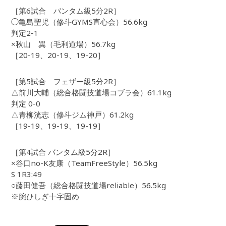
［第6試合 バンタム級5分2R］
◯亀島聖児（修斗GYMS直心会）56.6kg
判定2-1
×秋山 翼（毛利道場）56.7kg
［20-19、20-19、19-20］
［第5試合 フェザー級5分2R］
△前川大輔（総合格闘技道場コブラ会）61.1kg
判定 0-0
△青柳洸志（修斗ジム神戸）61.2kg
［19-19、19-19、19-19］
［第4試合 バンタム級5分2R］
×谷口no-K友康（TeamFreeStyle）56.5kg
S 1R3:49
○藤田健吾（総合格闘技道場reliable）56.5kg
※腕ひしぎ十字固め