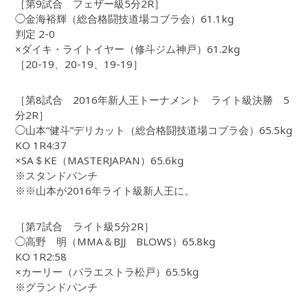
［第9試合 フェザー級5分2R］
◯金海裕輝（総合格闘技道場コブラ会）61.1kg
判定 2-0
×ダイキ・ライトイヤー（修斗ジム神戸）61.2kg
［20-19、20-19、19-19］
［第8試合 2016年新人王トーナメント ライト級決勝 5
分2R］
◯山本“健斗”デリカット（総合格闘技道場コブラ会）65.5kg
KO 1R4:37
×SA＄KE（MASTERJAPAN）65.6kg
※スタンドパンチ
※※山本が2016年ライト級新人王に。
［第7試合 ライト級5分2R］
◯高野 明（MMA＆BJJ BLOWS）65.8kg
KO 1R2:58
×カーリー（パラエストラ松戸）65.5kg
※グランドパンチ