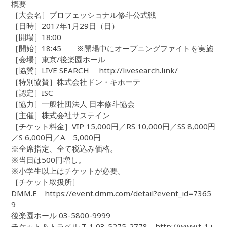
概要
［大会名］プロフェッショナル修斗公式戦
［日時］2017年1月29日（日）
［開場］18:00
［開始］18:45 ※開場中にオープニングファイトを実施
［会場］東京/後楽園ホール
［協賛］LIVE SEARCH http://livesearch.link/
［特別協賛］株式会社ドン・キホーテ
［認定］ISC
［協力］一般社団法人 日本修斗協会
［主催］株式会社サステイン
［チケット料金］VIP 15,000円／RS 10,000円／SS 8,000円
／S 6,000円／A 5,000円
※全席指定、全て税込み価格。
※当日は500円増し。
※小学生以上はチケットが必要。
［チケット取扱所］
DMM.E https://event.dmm.com/detail?event_id=7365
9
後楽園ホール 03-5800-9999
チケット＆トラベル T-1 03-5275-2778 http://www.t-1.j