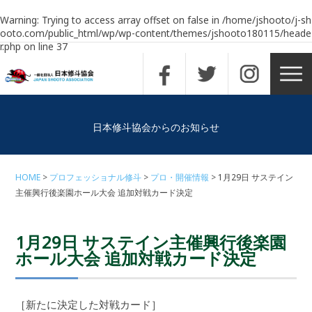
Warning
: Trying to access array offset on false in
/home/jshooto/j-sh
ooto.com/public_html/wp/wp-content/themes/jshooto180115/heade
r.php
on line
37
日本修斗協会からのお知らせ
HOME
プロフェッショナル修斗
プロ・開催情報
1月29日 サステイン
主催興行後楽園ホール大会 追加対戦カード決定
1月29日 サステイン主催興行後楽園
ホール大会 追加対戦カード決定
［新たに決定した対戦カード］