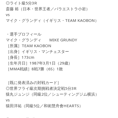
◎ライト級5分3R
斎藤 裕（日本・世界王者／パラエストラ小岩）
vs
マイク・グランディ（イギリス・TEAM KAOBON）
・選手プロフィール
マイク・グランディ MIKE GRUNDY
［所属］TEAM KAOBON
［出身］イギリス・マンチェスター
［身長］173cm
［生年月日］1987年3月1日（29歳）
［MMA戦績］8戦7勝（6S）1敗
［既に発表済みの対戦カード］
◎世界フライ級次期挑戦者決定戦5分3R
猿丸ジュンジ（同級2位／シューティングジム横浜）
vs
猿田洋祐（同級5位／和術慧舟會HEARTS）