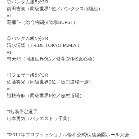
◎バンタム級5分3R
前田吉朗（同級世界1位／パンクラス稲垣組）
vs
覇彌斗（総合格闘技道場BURST）
◎バンタム級5分3R
清水清隆（TRIBE TOKYO M.M.A.）
vs
奇天烈（同級世界9位／修斗GYMS直心会）
◎フェザー級5分3R
佐藤将光（同級世界2位／坂口道場一族）
vs
祖根寿麻（同級世界6位／志村道場）
□出場予定選手
山本勇気（パラエストラ千葉）
□2017年プロフェッショナル修斗公式戦 後楽園ホール大会