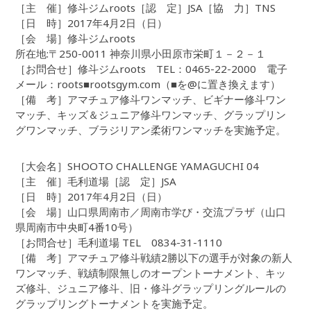
［主 催］修斗ジムroots［認 定］JSA［協 力］TNS
［日 時］2017年4月2日（日）
［会 場］修斗ジムroots
所在地:〒250-0011 神奈川県小田原市栄町１－２－１
［お問合せ］修斗ジムroots TEL：0465-22-2000 電子
メール：roots■rootsgym.com（■を@に置き換えます）
［備 考］アマチュア修斗ワンマッチ、ビギナー修斗ワン
マッチ、キッズ＆ジュニア修斗ワンマッチ、グラップリン
グワンマッチ、ブラジリアン柔術ワンマッチを実施予定。
［大会名］SHOOTO CHALLENGE YAMAGUCHI 04
［主 催］毛利道場［認 定］JSA
［日 時］2017年4月2日（日）
［会 場］山口県周南市／周南市学び・交流プラザ（山口
県周南市中央町4番10号）
［お問合せ］毛利道場 TEL 0834-31-1110
［備 考］アマチュア修斗戦績2勝以下の選手が対象の新人
ワンマッチ、戦績制限無しのオープントーナメント、キッ
ズ修斗、ジュニア修斗、旧・修斗グラップリングルールの
グラップリングトーナメントを実施予定。