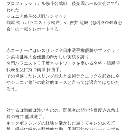
プロフェッショナル修斗公式戦 後楽園ホール大会にて行
われた
ジュニア修斗公式戦ワンマッチ
鶴屋 怜（パラエストラ松戸）vs 吉井 龍城（修斗GYMS直心
会）の一戦をレポートする。
赤コーナーにはレスリング全日本選手権優勝やブラジリア
ン柔術世界大会優勝の輝かしい実績を誇り、
名門パラエストラ千葉ネットワークを率いる名将・鶴屋 浩
代表を父に持つ鶴屋 怜選手。
その卓越したレスリング能力と柔術テクニックを武器に今
やジュニア修斗の絶対的エースと言っては過言ではないだ
ろう。
対するは戦績は浅いものの、関係者の間で注目度赤丸急上
昇の吉井 龍城選手。
キックボクシングの経験を活かした重くてキレのある打
撃、瞬時に極める野性的な勘、予測不能なパワームーブを