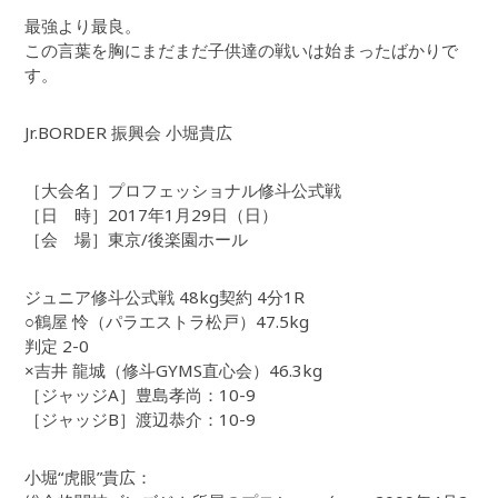
最強より最良。
この言葉を胸にまだまだ子供達の戦いは始まったばかりで
す。
Jr.BORDER 振興会 小堀貴広
［大会名］プロフェッショナル修斗公式戦
［日 時］2017年1月29日（日）
［会 場］東京/後楽園ホール
ジュニア修斗公式戦 48kg契約 4分1R
○鶴屋 怜（パラエストラ松戸）47.5kg
判定 2-0
×吉井 龍城（修斗GYMS直心会）46.3kg
［ジャッジA］豊島孝尚：10-9
［ジャッジB］渡辺恭介：10-9
小堀“虎眼”貴広：