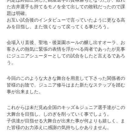
た吉井選手も持てるモノを全て出しての敗戦だったので課
題は明確。
お互い試合後のインタビューで言っていたように更なる高
みを目指し、また強くなって戻ってくる事だろう。
会場入り直後、聖地・後楽園ホールの醸し出すオーラ、お
客さんの熱気に緊張の表情を浮かべる両者であったが見事
にジュニアシューターとしての試合をしたと言えるであろ
う。
今回のこのような大きな舞台を用意して下さった関係者の
皆様のお陰で、ジュニア修斗はまた新たなステップを踏む
事が出来ました。
これからは未だ見ぬ全国のキッズ＆ジュニア選手達がこの
大舞台を目指し、しのぎを削っていく事でしょう。
子供達が目指せる大舞台が出来た事が何よりも嬉しく、ま
た皆様のお力添えに感謝の気持ちしかありません。