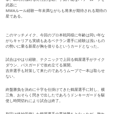
武器に
MMAルール経験一年未満ながらも将来が期待される期待の
星である。
このマッチメイク、今回のプロ本戦同様に年齢は同い年な
がらキャリアも実績もあるベテラン選手に経験は浅いもの
の勢いに乗る新星が胸を借りるというカードとなった。
試合はやはり経験、テクニックで上回る鶴屋選手がテイク
ダウン、パスガードで攻め立てる展開。
吉井選手も対策して来たのであろうムーブで一本は取らせ
ない。
終盤勝負を決めに十字を仕掛けてきた鶴屋選手に対し、横
三角、おそらく閃きで出したであろうドンキーガードを駆
使し時間切れにより試合は終了。
判定は終始圧倒した鶴屋選手の貫禄勝ちとなったが、敗れ