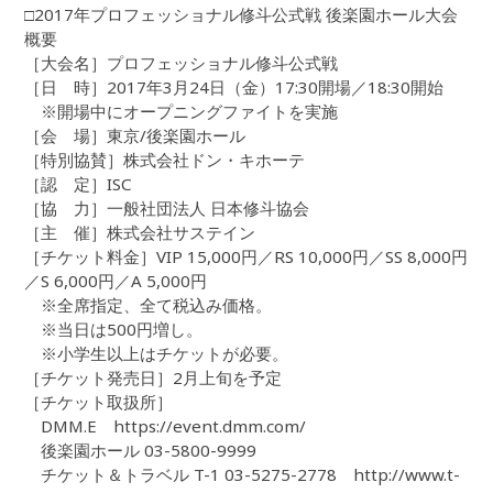
□2017年プロフェッショナル修斗公式戦 後楽園ホール大会
概要
［大会名］プロフェッショナル修斗公式戦
［日 時］2017年3月24日（金）17:30開場／18:30開始
※開場中にオープニングファイトを実施
［会 場］東京/後楽園ホール
［特別協賛］株式会社ドン・キホーテ
［認 定］ISC
［協 力］一般社団法人 日本修斗協会
［主 催］株式会社サステイン
［チケット料金］VIP 15,000円／RS 10,000円／SS 8,000円
／S 6,000円／A 5,000円
※全席指定、全て税込み価格。
※当日は500円増し。
※小学生以上はチケットが必要。
［チケット発売日］2月上旬を予定
［チケット取扱所］
DMM.E https://event.dmm.com/
後楽園ホール 03-5800-9999
チケット＆トラベル T-1 03-5275-2778 http://www.t-