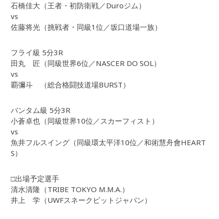
石橋佳大（王者・初防衛戦／Duroジム）
vs
佐藤将光（挑戦者・同級1位／坂口道場一族）
フライ級 5分3R
田丸 匠（同級世界6位／NASCER DO SOL）
vs
覇彌斗 （総合格闘技道場BURST）
バンタム級 5分3R
小蒼卓也（同級世界10位／スカーフィスト）
vs
魚井フルスイング（同級環太平洋10位／和術慧舟會HEART
S）
□出場予定選手
清水清隆（TRIBE TOKYO M.M.A.）
井上 学（UWFスネークピットジャパン）