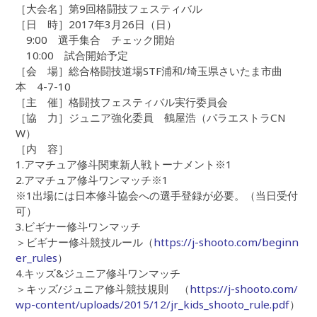
［大会名］第9回格闘技フェスティバル
［日 時］2017年3月26日（日）
9:00 選手集合 チェック開始
10:00 試合開始予定
［会 場］総合格闘技道場STF浦和/埼玉県さいたま市曲
本 4-7-10
［主 催］格闘技フェスティバル実行委員会
［協 力］ジュニア強化委員 鶴屋浩（パラエストラCN
W）
［内 容］
1.アマチュア修斗関東新人戦トーナメント※1
2.アマチュア修斗ワンマッチ※1
※1出場には日本修斗協会への選手登録が必要。（当日受付
可）
3.ビギナー修斗ワンマッチ
＞ビギナー修斗競技ルール（
https://j-shooto.com/beginn
er_rules
）
4.キッズ&ジュニア修斗ワンマッチ
＞キッズ/ジュニア修斗競技規則 （
https://j-shooto.com/
wp-content/uploads/2015/12/jr_kids_shooto_rule.pdf
）