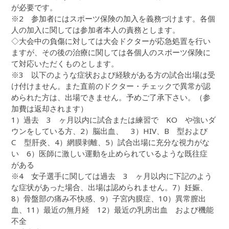
が必要です。
※2 参加者にはスポーツ保険の加入を義務づけます。各個
人の加入に関しては参加者本人の責務とします。
◇大会中の負傷に対しては大会ドクターが応急処置を行い
ますが、その後の治療に関しては各個人のスポーツ保険に
て対応いただくものとします。
※3 以下のような症状および経験がある方の試合出場は受
け付けません。また直前のドクター・チェックで異常が認
められた方は、出場できません。予めご了承下さい。（参
加費は返却されます）
1）過去 3 ヶ月以内に試合または練習で KO や強いダ
ウンをしている方、2）脳出血、 3）HIV、B 型および
C 型肝炎、4）網膜剥離、5）試合出場に充分な視力がな
い 6）医師に激しい運動を止められているような既往症
がある
※4 女子選手に関しては過去 3 ヶ月以内に下記のよう
な症状があった場合、出場は認められません。7）妊娠、
8）骨盤部の痛み不快感、9）子宮内膜症、10）異常膣出
血、11）最近の無月経 12）最近の乳房出血 および機能
不全