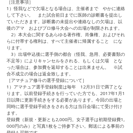
［注意事項］
1）怪我などで欠場となる場合は、主催者まで やかに連絡
して下さい。 また試合前日までに医師の診断書を提出し
ていただきます。診断書の未提出や連絡なしの欠場は、以
後のアマ およびプロ修斗大会への出場が制限されます。
2）本大会に関するあらゆる著作権、肖像権、およびそれ
らに付帯する権利は、すべて主催者に帰属すること にな
ります。
3）出場申込後に選手側の都合（怪我、急用、必要書類の
不足等）によりキャンセルをされる、もしくは欠場 とな
った場合は、参加費を返却することは出来ません。 ※試
合不成立の場合は返金致します。
［アマチュア修斗の選手登録について］
1）アマチュア選手登録制度は毎年 12月31日で満了とな
ります。以前登録手続きを行っていた方でも、2017年1月1
日以降に更新手続きをする必要があります。今回の出場と
同時に選手登録手続きをされる方は当日会場にて受け付け
ます。
登録費（新規・更新とも2,000円。女子選手は初期登録費1,
000円のみ）と写真1枚をご持参下さい。郵送による事前の
登録も可能です。