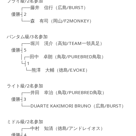
フライ級/2名参加
┌──藤井 信行（広島/BURST）
優勝┤2
└──森 有司（岡山/F2MONKEY）
バンタム級/3名参加
┌──堀川 滉介（高知/TEAM一領具足）
優勝┤5
│┌─田中 卓朗（鳥取/PUREBRED鳥取）
└┤1
└─熊澤 大輔（徳島/E.VOKE）
ライト級/2名参加
┌──井田 幸治（鳥取/PUREBRED鳥取）
優勝┤3
└──DUARTE KAKIMORI BRUNO（広島/BURST）
ミドル級/2名参加
┌──中村 知清（徳島/アンドレイオス）
優勝┤4