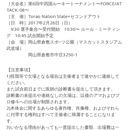
［大会名］第6回中四国ルーキートーナメント〜FORCE/AT
TACK-08〜
［主 催］Torao Nation State+セコンドアウト
［日 時］2017年2月26日（日）
9:30 選手集合〜受付開始 10:30〜 ルール・ミーティン
グ 10:45 試合開始予定
［会 場］岡山県倉敷スポ−ツ公園（マスカットスタジアム
武道場）
岡山県倉敷市中庄3250-1
【注意事項】
1)怪我等で欠場となる場合は主催者まで速やかに連絡して
ください。
また試合前日までに医師の診断書を提出して頂きます。
診断書の未提出や連絡なしの欠場は、以後のアマおよびプ
ロ修斗への出場が制限されます。
2)本体会に関するあらゆる著作権、肖像権、およびそれら
に付帯する権利はすべて主催者に帰属することになりま
す。
3)いかなる理由があっても一度提出した書類、出場費は一