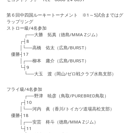
第６回中四国ルーキートーナメント ※1～5試合まではグ
ラップリング
ストロー級/4名参加
┌──大勝 拓真（徳島/MMA Zジム）
┌┤8
│└──高橋 佑太（広島/BURST）
優勝┤17
│┌──柳本 庸介（広島/BURST）
└┤9
└──大玉 渡（岡山/ゼロ戦クラブ水島支部）
フライ級/4名参加
┌──野津 暁彦（鳥取/PUREBRED鳥取）
┌┤10
│└──河内 眞（香川/トイカツ道場高松支部）
優勝┤18
│┌──安芸 柊斗（徳島/MMA Zジム）
└┤11