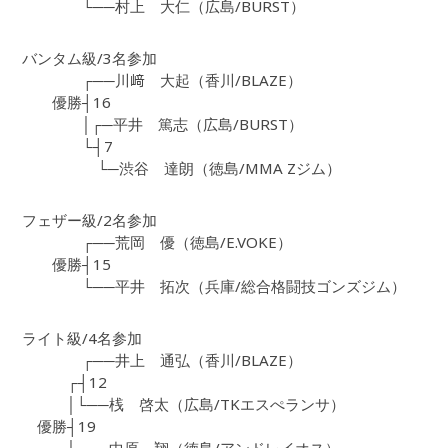
└──村上 大仁（広島/BURST）
バンタム級/3名参加
┌──川﨑 大起（香川/BLAZE）
優勝┤16
│┌─平井 篤志（広島/BURST）
└┤7
└─渋谷 達朗（徳島/MMA Zジム）
フェザー級/2名参加
┌──荒岡 優（徳島/E.VOKE）
優勝┤15
└──平井 拓次（兵庫/総合格闘技ゴンズジム）
ライト級/4名参加
┌──井上 通弘（香川/BLAZE）
┌┤12
│└──桟 啓太（広島/TKエスぺランサ）
優勝┤19