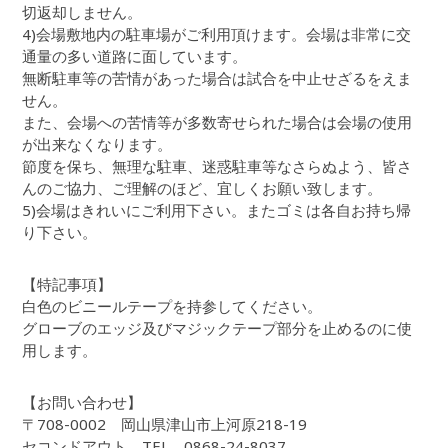
切返却しません。
4)会場敷地内の駐車場がご利用頂けます。会場は非常に交
通量の多い道路に面しています。
無断駐車等の苦情があった場合は試合を中止せざるをえま
せん。
また、会場への苦情等が多数寄せられた場合は会場の使用
が出来なくなります。
節度を保ち、無理な駐車、迷惑駐車等なさらぬよう、皆さ
んのご協力、ご理解のほど、宜しくお願い致します。
5)会場はきれいにご利用下さい。またゴミは各自お持ち帰
り下さい。
【特記事項】
白色のビニールテープを持参してください。
グローブのエッジ及びマジックテープ部分を止めるのに使
用します。
【お問い合わせ】
〒708-0002 岡山県津山市上河原218-19
セコンドアウト TEL 0868-24-8037