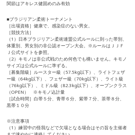
関節はアキレス健固めのみ有効
■ブラジリアン柔術トーナメント
［出場資格］健康で、感染症のない男女。
［競技方法］
（1）日本ブラジリアン柔術連盟公式ルールに則った帯別、
体重別、男女別の非公認オープン大会。※ルールはＪＪＦ
Ｊ公式サイトを参照。
（2）キモノは非公式戦のため何色でも構いません。キモノ
サイズは公式ルールに準ずる。
［募集階級］ルースター級（57.5kg以下）、ライトフェザ
ー級（64kg以下）、フェザー級（70kg以下）、ライト級
（76kg以下）、ミドル級（82.3kg以下）、オープンクラス
（OPEN） ※キモノ込計量
［試合時間］白帯５分、青帯６分、紫帯７分、茶帯８分、
黒帯１０分
※注意事項
（1）練習中の怪我などで欠場となる場合はその旨を主催者
まで速やかに連絡してください。