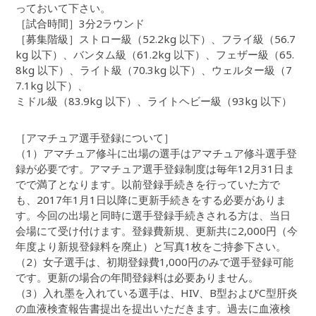
っておいて下さい。
［試合時間］3分2ラウンド
［募集階級］ストロー級（52.2kg 以下）、フライ級（56.7
kg 以下）、バンタム級（61.2kg 以下）、フェザー級（65.
8kg 以下）、ライト級（70.3kg 以下）、ウェルター級（7
7.1kg 以下）、
ミドル級（83.9kg 以下）、ライトヘビー級（93kg 以下）
［アマチュア選手登録について］
（1）アマチュア修斗に出場の選手はアマチュア修斗選手登
録が必要です。アマチュア選手登録制度は毎年12月31日ま
でで満了となります。以前登録手続きを行っていた方で
も、2017年1月1日以降に更新手続きをする必要がありま
す。今回の出場と同時に選手登録手続きされる方は、当日
会場にて受け付けます。登録費新規、更新共に2,000円（今
年度より新規登録料を廃止）と写真1枚をご持参下さい。
（2）女子選手は、初期登録費1,000円のみで選手登録可能
です。更新の場合の年間登録料は必要ありません。
（3）入れ墨を入れている選手は、HIV、B型およびC型肝炎
の血液検査報告書提出を提出いただきます。過去に血液検