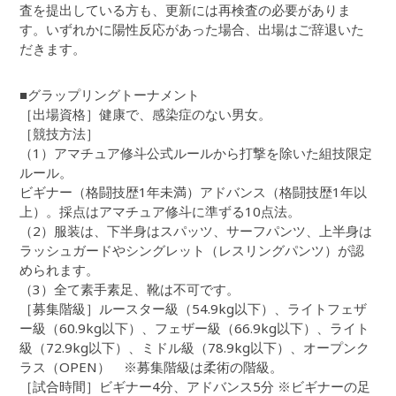
査を提出している方も、更新には再検査の必要がありま
す。いずれかに陽性反応があった場合、出場はご辞退いた
だきます。
■グラップリングトーナメント
［出場資格］健康で、感染症のない男女。
［競技方法］
（1）アマチュア修斗公式ルールから打撃を除いた組技限定
ルール。
ビギナー（格闘技歴1年未満）アドバンス（格闘技歴1年以
上）。採点はアマチュア修斗に準ずる10点法。
（2）服装は、下半身はスパッツ、サーフパンツ、上半身は
ラッシュガードやシングレット（レスリングパンツ）が認
められます。
（3）全て素手素足、靴は不可です。
［募集階級］ルースター級（54.9kg以下）、ライトフェザ
ー級（60.9kg以下）、フェザー級（66.9kg以下）、ライト
級（72.9kg以下）、ミドル級（78.9kg以下）、オープンク
ラス（OPEN） ※募集階級は柔術の階級。
［試合時間］ビギナー4分、アドバンス5分 ※ビギナーの足