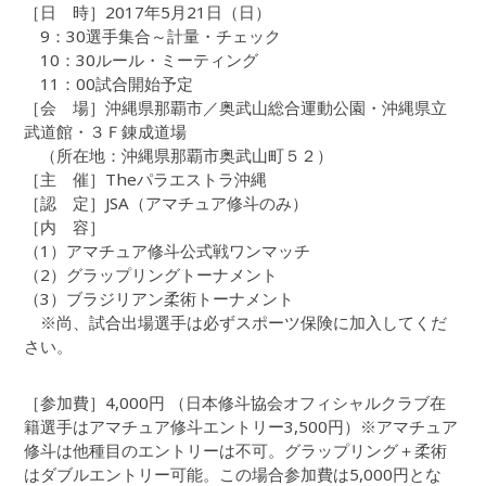
［日 時］2017年5月21日（日）
9：30選手集合～計量・チェック
10：30ルール・ミーティング
11：00試合開始予定
［会 場］沖縄県那覇市／奥武山総合運動公園・沖縄県立
武道館・３Ｆ錬成道場
（所在地：沖縄県那覇市奥武山町５２）
［主 催］Theパラエストラ沖縄
［認 定］JSA（アマチュア修斗のみ）
［内 容］
（1）アマチュア修斗公式戦ワンマッチ
（2）グラップリングトーナメント
（3）ブラジリアン柔術トーナメント
※尚、試合出場選手は必ずスポーツ保険に加入してくだ
さい。
［参加費］4,000円 （日本修斗協会オフィシャルクラブ在
籍選手はアマチュア修斗エントリー3,500円）※アマチュア
修斗は他種目のエントリーは不可。グラップリング＋柔術
はダブルエントリー可能。この場合参加費は5,000円とな