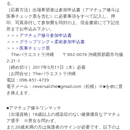
る。
［応募方法］出場希望者は参加申込書（アマチュア修斗は
医事チェック票を含む）に必要事項をすべて記入し、押
印、写真添付して参加費を同封の上、現金書留にて下記住
所までお申込み下さい。
＞＞＞
アマチュア修斗参加申込書
＞＞＞
グラップリング＋柔術参加申込書
＞＞＞
医事チェック票
Theパラエストラ沖縄 〒902-0076 沖縄県那覇市与儀
2-21-1
［締め切り］2017年5月11日（木）必着
［お問合せ］Theパラエストラ沖縄
電話：098-851-4739
電子メール：reversal.the■gmail.com（松根）※■を@に置
き換えます。
■アマチュア修斗ワンマッチ
［出場資格］18歳以上の感染症のない健康優良なアマチュ
ア選手 ※男女を問わず。
また20歳未満の方は保護者のサインが必要です。以下のよ