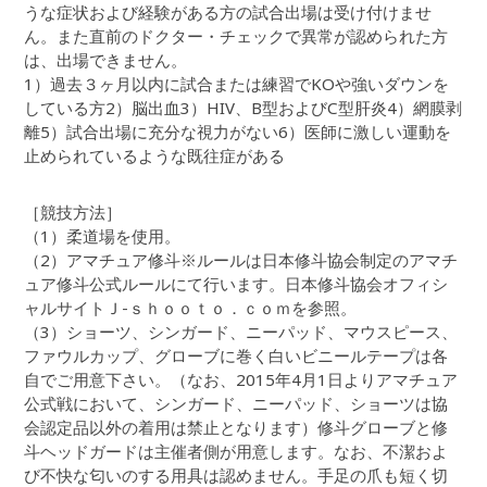
うな症状および経験がある方の試合出場は受け付けませ
ん。また直前のドクター・チェックで異常が認められた方
は、出場できません。
1）過去３ヶ月以内に試合または練習でKOや強いダウンを
している方2）脳出血3）HIV、B型およびC型肝炎4）網膜剥
離5）試合出場に充分な視力がない6）医師に激しい運動を
止められているような既往症がある
［競技方法］
（1）柔道場を使用。
（2）アマチュア修斗※ルールは日本修斗協会制定のアマチ
ュア修斗公式ルールにて行います。日本修斗協会オフィシ
ャルサイトＪ-ｓｈｏｏｔｏ．ｃｏｍを参照。
（3）ショーツ、シンガード、ニーパッド、マウスピース、
ファウルカップ、グローブに巻く白いビニールテープは各
自でご用意下さい。（なお、2015年4月1日よりアマチュア
公式戦において、シンガード、ニーパッド、ショーツは協
会認定品以外の着用は禁止となります）修斗グローブと修
斗ヘッドガードは主催者側が用意します。なお、不潔およ
び不快な匂いのする用具は認めません。手足の爪も短く切