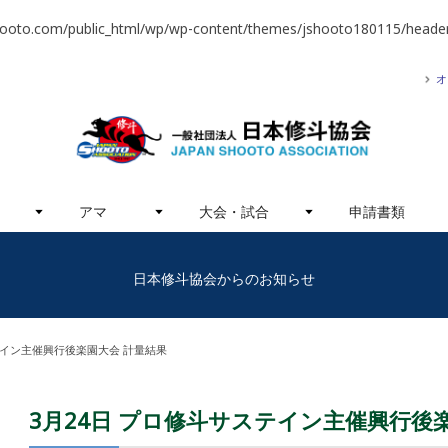
hooto.com/public_html/wp/wp-content/themes/jshooto180115/header
オ
アマ
大会・試合
申請書類
日本修斗協会からのお知らせ
テイン主催興行後楽園大会 計量結果
3月24日 プロ修斗サステイン主催興行後