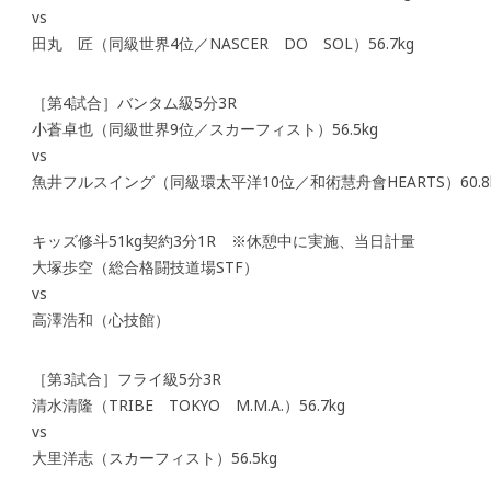
vs
田丸 匠（同級世界4位／NASCER DO SOL）56.7kg
［第4試合］バンタム級5分3R
小蒼卓也（同級世界9位／スカーフィスト）56.5kg
vs
魚井フルスイング（同級環太平洋10位／和術慧舟會HEARTS）60.8
キッズ修斗51kg契約3分1R ※休憩中に実施、当日計量
大塚歩空（総合格闘技道場STF）
vs
高澤浩和（心技館）
［第3試合］フライ級5分3R
清水清隆（TRIBE TOKYO M.M.A.）56.7kg
vs
大里洋志（スカーフィスト）56.5kg