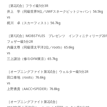
［第2試合］フライ級5分3R
井上 学（同級世界9位／UWFスネークピットジャパン）56.5kg
vs
梶川 卓（スカーフィスト）56.7kg
［第1試合］MOBSTYLES プレゼンツ インフィニティリーグ201
フェザー級5分2R
内藤太尊（同級環太平洋2位／roots）65.6kg
vs
三上譲治（修斗GYM東京）65.7kg
［オープニングファイト第3試合］ウェルター級5分2R
田口泰地（roots）76.6kg
vs
上野勇貴（AACC×SPIDER）76.8kg
［オープニングファイト第2試合］