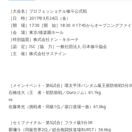
［大会名］プロフェッショナル修斗公式戦
［日 時］2017年3月24日（金）
［開 場］17:30［開 始］18:30 ※17:45からオープニングファ
［会 場］東京/後楽園ホール
［特別協賛］株式会社ドン・キホーテ
［認 定］ISC［協 力］一般社団法人 日本修斗協会
［主 催］株式会社サステイン
［メインイベント・第6試合］環太平洋バンタム級王座防衛戦5分3
石橋佳大（王 者・初防衛戦／Duroジム）61.1kg
vs
佐藤将光（挑戦者・同級1位／坂口道場一族）61.0kg
［セミファイナル・第5試合］フライ級5分3R
覇彌斗（同級世界2位／総合格闘技道場BURST）56.6kg