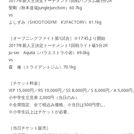
2017年新人王決定トーナメント1回戦バンタム級5分2R
聖剛（秋本道場JungleJunction）60.7kg
vs
よしずみ（SHOOTOGYM K’zFACTORY）61.1kg
［オープニングファイト第1試合］※17:45より開始
2017年新人王決定トーナメント1回戦ライト級5分2R
Ju-sei Aquila（パラエストラ小岩）69.0kg
vs
森 修（トライデントジム）70.1kg
［チケット料金］
VIP 15,000円／RS 10,000円／SS 8,000円／S 6,000円／A 5,000
小中学生立見券 2,000円（当日のみ）
※全席指定、全て税込み価格。※当日は500円増し。
※小学生以上はチケットが必要。
［当日チケット販売］