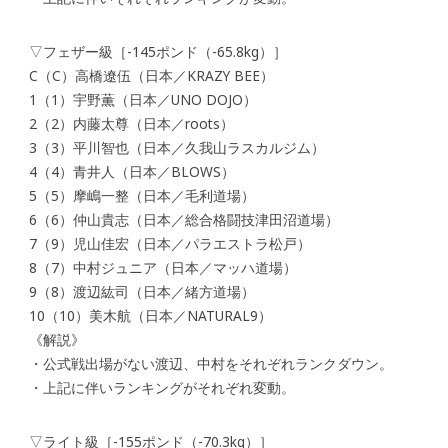
▽フェザー級［-145ポンド（-65.8kg）］
C（C）高橋遼伍（日本／KRAZY BEE）
1（1）宇野薫（日本／UNO DOJO）
2（2）内藤太尊（日本／roots）
3（3）平川智也（日本／久我山ラスカルジム）
4（4）青井人（日本／BLOWS）
5（5）摩嶋一整（日本／毛利道場）
6（6）仲山貴志（日本／総合格闘技津田沼道場）
7（9）児山佳宏（日本／パラエストラ松戸）
8（7）中村ジュニア（日本／マッハ道場）
9（8）渡辺紘司（日本／緒方道場）
10（10）美木航（日本／NATURAL9）
《解説》
・公式戦出場がない渡辺、中村をそれぞれランクダウン。
・上記に伴いランキングがそれぞれ変動。
▽ライト級［-155ポンド（-70.3kg）］