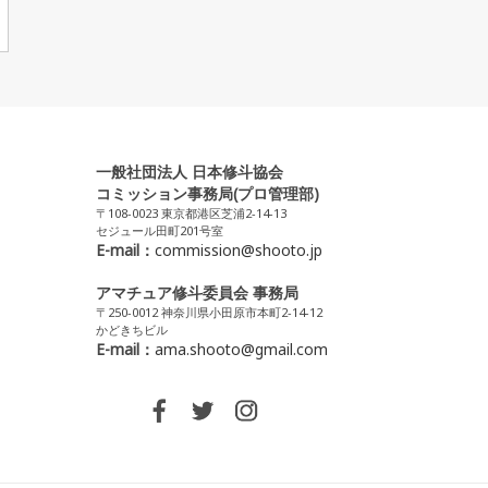
一般社団法人 日本修斗協会
コミッション事務局(プロ管理部)
〒108-0023 東京都港区芝浦2-14-13
セジュール田町201号室
E-mail：
commission@shooto.jp
アマチュア修斗委員会 事務局
〒250-0012 神奈川県小田原市本町2-14-12
かどきちビル
E-mail：
ama.shooto@gmail.com