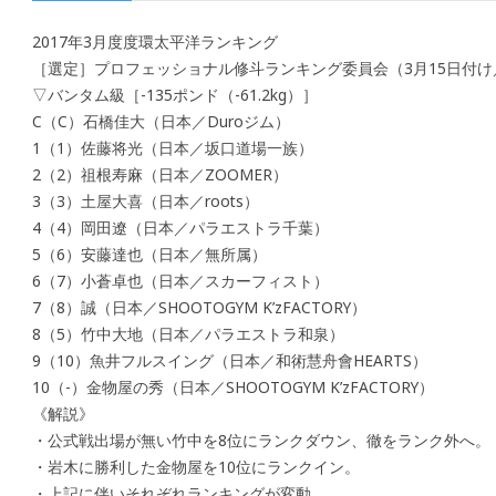
2017年3月度度環太平洋ランキング
［選定］プロフェッショナル修斗ランキング委員会（3月15日付け／
▽バンタム級［-135ポンド（-61.2kg）］
C（C）石橋佳大（日本／Duroジム）
1（1）佐藤将光（日本／坂口道場一族）
2（2）祖根寿麻（日本／ZOOMER）
3（3）土屋大喜（日本／roots）
4（4）岡田遼（日本／パラエストラ千葉）
5（6）安藤達也（日本／無所属）
6（7）小蒼卓也（日本／スカーフィスト）
7（8）誠（日本／SHOOTOGYM K’zFACTORY）
8（5）竹中大地（日本／パラエストラ和泉）
9（10）魚井フルスイング（日本／和術慧舟會HEARTS）
10（-）金物屋の秀（日本／SHOOTOGYM K’zFACTORY）
《解説》
・公式戦出場が無い竹中を8位にランクダウン、徹をランク外へ。
・岩木に勝利した金物屋を10位にランクイン。
・上記に伴いそれぞれランキングが変動。