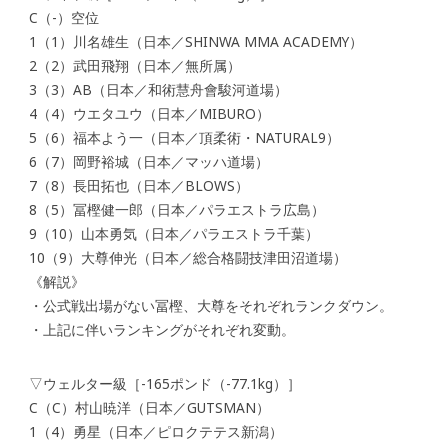
C（-）空位
1（1）川名雄生（日本／SHINWA MMA ACADEMY）
2（2）武田飛翔（日本／無所属）
3（3）AB（日本／和術慧舟會駿河道場）
4（4）ウエタユウ（日本／MIBURO）
5（6）福本よう一（日本／頂柔術・NATURAL9）
6（7）岡野裕城（日本／マッハ道場）
7（8）長田拓也（日本／BLOWS）
8（5）冨樫健一郎（日本／パラエストラ広島）
9（10）山本勇気（日本／パラエストラ千葉）
10（9）大尊伸光（日本／総合格闘技津田沼道場）
《解説》
・公式戦出場がない冨樫、大尊をそれぞれランクダウン。
・上記に伴いランキングがそれぞれ変動。
▽ウェルター級［-165ポンド（-77.1kg）］
C（C）村山暁洋（日本／GUTSMAN）
1（4）勇星（日本／ピロクテテス新潟）