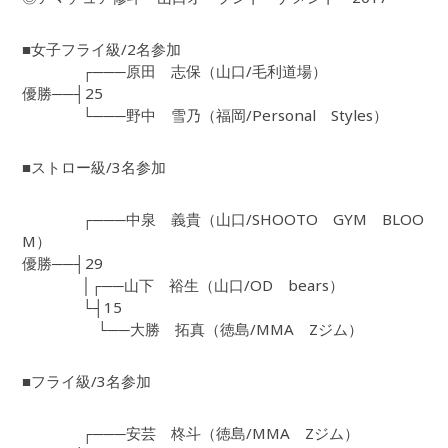
■女子フライ級/2名参加
┌───原田 志保（山口/毛利道場）
優勝──┤25
└───野中 雪乃（福岡/Personal Styles）
■ストロー級/3名参加
┌───中泉 義貴（山口/SHOOTO GYM BLOO
M）
優勝──┤29
│┌──山下 裕生（山口/OD bears）
└┤15
└──大勝 拓真（徳島/MMA Zジム）
■フライ級/3名参加
┌───安芸 柊斗（徳島/MMA Zジム）