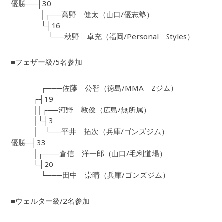
優勝──┤30
│┌──高野 健太（山口/優志塾）
└┤16
└──秋野 卓充（福岡/Personal Styles）
■フェザー級/5名参加
┌───佐藤 公智（徳島/MMA Zジム）
┌┤19
││┌──河野 敦俊（広島/無所属）
│└┤3
│ └──平井 拓次（兵庫/ゴンズジム）
優勝─┤33
│┌───倉信 洋一郎（山口/毛利道場）
└┤20
└───田中 崇晴（兵庫/ゴンズジム）
■ウェルター級/2名参加