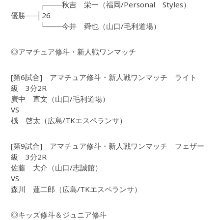
┌───秋吉 栄一（福岡/Personal Styles）
優勝──┤26
└───今井 舜也（山口/毛利道場）
◎アマチュア修斗・新人戦ワンマッチ
[第6試合] アマチュア修斗・新人戦ワンマッチ ライト
級 3分2R
廣中 直文（山口/毛利道場）
VS
桟 啓太（広島/TKエスペランサ）
[第9試合] アマチュア修斗・新人戦ワンマッチ フェザー
級 3分2R
佐藤 大介（山口/志誠館）
VS
森川 蓮二郎（広島/TKエスペランサ）
◎キッズ修斗＆ジュニア修斗