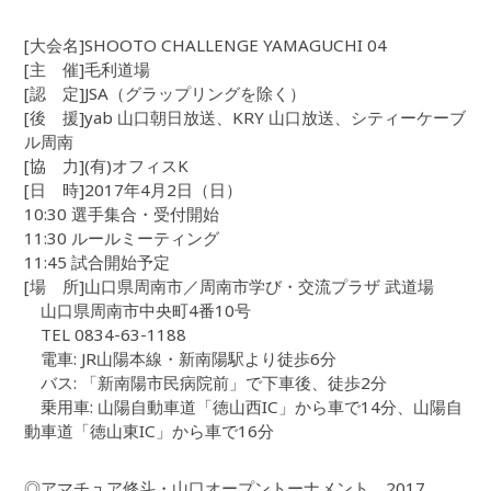
[大会名]SHOOTO CHALLENGE YAMAGUCHI 04
[主 催]毛利道場
[認 定]JSA（グラップリングを除く）
[後 援]yab 山口朝日放送、KRY 山口放送、シティーケーブ
ル周南
[協 力](有)オフィスK
[日 時]2017年4月2日（日）
10:30 選手集合・受付開始
11:30 ルールミーティング
11:45 試合開始予定
[場 所]山口県周南市／周南市学び・交流プラザ 武道場
山口県周南市中央町4番10号
TEL 0834-63-1188
電車: JR山陽本線・新南陽駅より徒歩6分
バス: 「新南陽市民病院前」で下車後、徒歩2分
乗用車: 山陽自動車道「徳山西IC」から車で14分、山陽自
動車道「徳山東IC」から車で16分
◎アマチュア修斗・山口オープントーナメント 2017