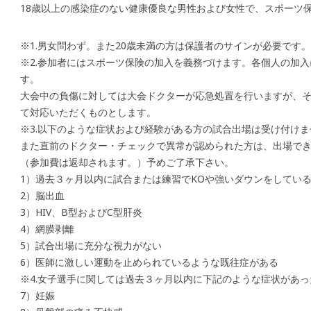
18歳以上の感染症のない健康優良な男性および女性で、スポーツ
※1.男女問わず。また20歳未満の方は保護者のサインが必要です。
※2.参加者にはスポーツ保険の加入を義務づけます。各個人の加
す。
大会中の負傷に対しては大会ドクターが応急処置を行いますが、
て対応いただくものとします。
※3.以下のような症状および経験がある方の試合出場は受け付けま
また直前のドクター・チェックで異常が認められた方は、出場で
（参加費は返却されます。）予めご了承下さい。
1）過去３ヶ月以内に試合または練習でKOや強いダウンをしてい
2）脳出血
3）HIV、B型およびC型肝炎
4）網膜剥離
5）試合出場に充分な視力がない
6）医師に激しい運動を止められているような既往症がある
※4.女子選手に関しては過去３ヶ月以内に下記のような症状があ
7）妊娠