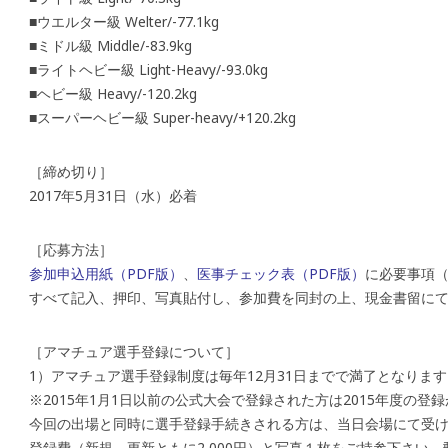
■ウエルター級 Welter/-77.1kg
■ミドル級 Middle/-83.9kg
■ライトヘビー級 Light-Heavy/-93.0kg
■ヘビー級 Heavy/-120.2kg
■スーパーヘビー級 Super-heavy/+120.2kg
［締め切り］
2017年5月31日（水）必着
［応募方法］
参加申込用紙（PDF版）
、
医事チェック表（PDF版）
に必要事項
すべて記入、押印、写真貼付し、参加費を同封の上、現金書留に
［アマチュア選手登録について］
1）アマチュア選手登録制度は毎年12月31日までで満了となります
※2015年1月1日以前の公式大会で登録された方は2015年度の登
今回の出場と同時に選手登録手続きされる方は、当日会場にて受
登録費（新規、更新ともに2,000円）と写真１枚をご持参下さい