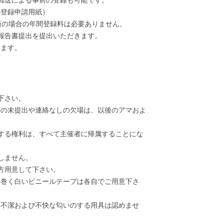
手登録申請用紙）
更新の場合の年間登録料は必要ありません。
査報告書提出を提出いただきます。
ります。
下さい。
書の未提出や連絡なしの欠場は、以後のアマおよ
する権利は、すべて主催者に帰属することにな
しません。
方用意して下さい。
に巻く白いビニールテープは各自でご用意下さ
、不潔および不快な匂いのする用具は認めませ