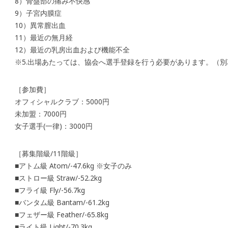
8）骨盤部の痛み不快感
9）子宮内膜症
10）異常膣出血
11）最近の無月経
12）最近の乳房出血および機能不全
※5.出場あたっては、協会へ選手登録を行う必要があります。（別
［参加費］
オフィシャルクラブ：5000円
未加盟：7000円
女子選手(一律)：3000円
［募集階級/11階級］
■アトム級 Atom/-47.6kg ※女子のみ
■ストロー級 Straw/-52.2kg
■フライ級 Fly/-56.7kg
■バンタム級 Bantam/-61.2kg
■フェザー級 Feather/-65.8kg
■ライト級 Light/-70.3kg