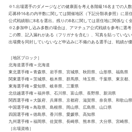
※1.出場選手のダメージなどの健康面を考え各階級16名までの人
応募枠16名の内半数に関しては開催地区（下記分類表参照）に居
公式戦績順に8名を選出。残りの8名に関しては居住地に関係なく
※2.参加申し込み多数の場合は、アマチュア公式戦績を参考に選
この際、記入漏れがある（フリガナを含む）、写真を貼っていな
出場費を同封していないなど申込みに不備のある選手は、戦績が
［地区ブロック］
北海道選手権＝北海道
東北選手権＝青森県、岩手県、宮城県、秋田県、山形県、福島県
関東選手権＝茨城県、栃木県、群馬県、埼玉県、千葉県、東京都
東海選手権＝愛知県、岐阜県、三重県
北信越選手権＝福井県、石川県、富山県、長野県、新潟県
関西選手権＝大阪府、兵庫県、京都府、滋賀県、奈良県、和歌山
中国選手権＝鳥取県、島根県、岡山県、広島県、山口県
四国選手権＝徳島県、香川県、愛媛県、高知県
九州選手権＝福岡県、佐賀県、長崎県、熊本県、大分県、宮崎県、
［出場資格］