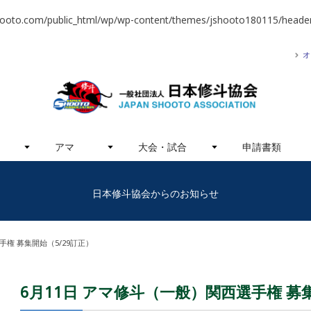
hooto.com/public_html/wp/wp-content/themes/jshooto180115/header
オ
アマ
大会・試合
申請書類
日本修斗協会からのお知らせ
手権 募集開始（5/29訂正）
6月11日 アマ修斗（一般）関西選手権 募集