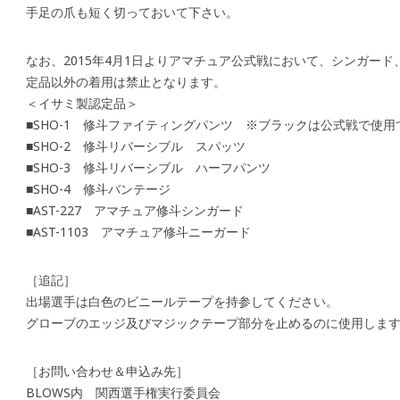
手足の爪も短く切っておいて下さい。
なお、2015年4月1日よりアマチュア公式戦において、シンガー
定品以外の着用は禁止となります。
＜イサミ製認定品＞
■SHO-1 修斗ファイティングパンツ ※ブラックは公式戦で使
■SHO-2 修斗リバーシブル スパッツ
■SHO-3 修斗リバーシブル ハーフパンツ
■SHO-4 修斗バンテージ
■AST-227 アマチュア修斗シンガード
■AST-1103 アマチュア修斗ニーガード
［追記］
出場選手は白色のビニールテープを持参してください。
グローブのエッジ及びマジックテープ部分を止めるのに使用しま
［お問い合わせ＆申込み先］
BLOWS内 関西選手権実行委員会