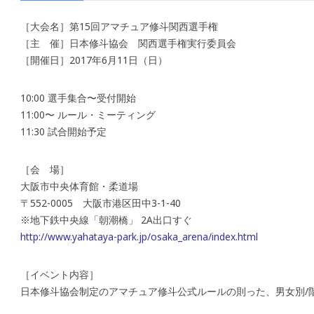
［大会名］第15回アマチュア修斗関西選手権
［主 催］日本修斗協会 関西選手権実行委員会
［開催日］2017年6月11日（日）
10:00 選手集合〜受付開始
11:00〜 ルール・ミーティング
11:30 試合開始予定
［会 場］
大阪市中央体育館・柔道場
〒552-0005 大阪市港区田中3-1-40
※地下鉄中央線「朝潮橋」 2A出口すぐ
http://www.yahataya-park.jp/osaka_arena/index.html
［イベント内容］
日本修斗協会制定のアマチュア修斗公式ルールの則った、男女別/