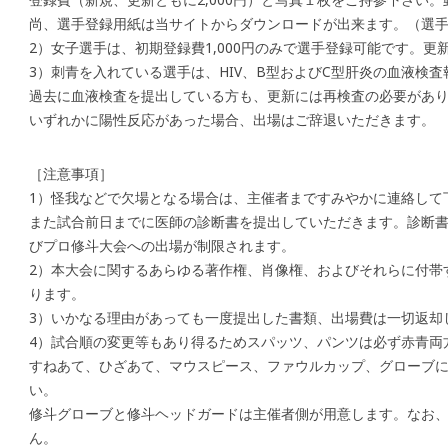
尚、選手登録用紙は当サイトからダウンロードが出来ます。（選
2）女子選手は、初期登録費1,000円のみで選手登録可能です。
3）刺青を入れている選手は、HIV、B型およびC型肝炎の血液検
過去に血液検査を提出している方も、更新には再検査の必要があ
いずれかに陽性反応があった場合、出場はご辞退いただきます。
［注意事項］
1）怪我などで欠場となる場合は、主催者まですみやかに連絡して
また試合前日までに医師の診断書を提出していただきます。診断
びプロ修斗大会への出場が制限されます。
2）本大会に関するあらゆる著作権、肖像権、およびそれらに付帯
ります。
3）いかなる理由があっても一度提出した書類、出場費は一切返却
4）試合順の変更等もあり得るためスパッツ、パンツは必ず赤青両
すねあて、ひざあて、マウスピース、ファウルカップ、グローブ
い。
修斗グローブと修斗ヘッドガードは主催者側が用意します。なお
ん。