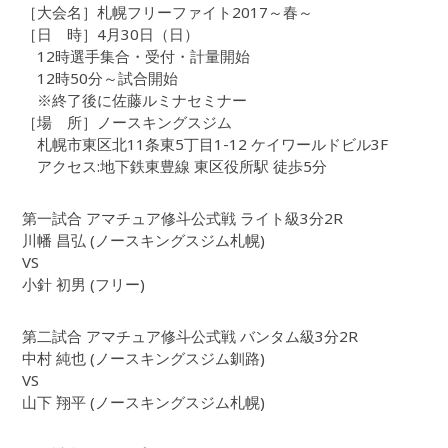
［大会名］札幌フリーファイト2017～春～
［日 時］4月30日（日）
12時選手集合・受付・計量開始
12時50分～試合開始
※終了後に佐藤ルミナセミナー
［場 所］ノースキングスジム
札幌市東区北11条東5丁目1-12 ケイワールドビル3F
アクセス:地下鉄東豊線 東区役所駅 徒歩5分
第一試合 アマチュア修斗公式戦 ライト級3分2R
川幡 昌弘 (ノースキングスジム札幌)
VS
小針 初男 (フリー)
第二試合 アマチュア修斗公式戦 バンタム級3分2R
中村 純也 (ノースキングスジム釧路)
VS
山下 翔平 (ノースキングスジム札幌)