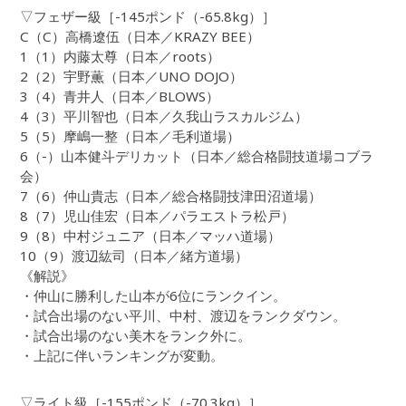
▽フェザー級［-145ポンド（-65.8kg）］
C（C）高橋遼伍（日本／KRAZY BEE）
1（1）内藤太尊（日本／roots）
2（2）宇野薫（日本／UNO DOJO）
3（4）青井人（日本／BLOWS）
4（3）平川智也（日本／久我山ラスカルジム）
5（5）摩嶋一整（日本／毛利道場）
6（-）山本健斗デリカット（日本／総合格闘技道場コブラ
会）
7（6）仲山貴志（日本／総合格闘技津田沼道場）
8（7）児山佳宏（日本／パラエストラ松戸）
9（8）中村ジュニア（日本／マッハ道場）
10（9）渡辺紘司（日本／緒方道場）
《解説》
・仲山に勝利した山本が6位にランクイン。
・試合出場のない平川、中村、渡辺をランクダウン。
・試合出場のない美木をランク外に。
・上記に伴いランキングが変動。
▽ライト級［-155ポンド（-70.3kg）］