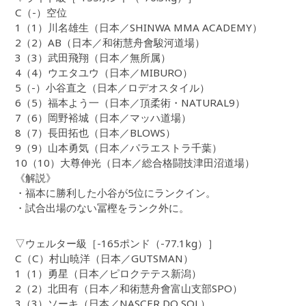
C（-）空位
1（1）川名雄生（日本／SHINWA MMA ACADEMY）
2（2）AB（日本／和術慧舟會駿河道場）
3（3）武田飛翔（日本／無所属）
4（4）ウエタユウ（日本／MIBURO）
5（-）小谷直之（日本／ロデオスタイル）
6（5）福本よう一（日本／頂柔術・NATURAL9）
7（6）岡野裕城（日本／マッハ道場）
8（7）長田拓也（日本／BLOWS）
9（9）山本勇気（日本／パラエストラ千葉）
10（10）大尊伸光（日本／総合格闘技津田沼道場）
《解説》
・福本に勝利した小谷が5位にランクイン。
・試合出場のない冨樫をランク外に。
▽ウェルター級［-165ポンド（-77.1kg）］
C（C）村山暁洋（日本／GUTSMAN）
1（1）勇星（日本／ピロクテテス新潟）
2（2）北田有（日本／和術慧舟會富山支部SPO）
3（3）ソーキ（日本／NASCER DO SOL）