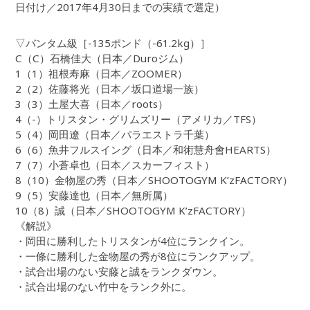
日付け／2017年4月30日までの実績で選定）
▽バンタム級［-135ポンド（-61.2kg）］
C（C）石橋佳大（日本／Duroジム）
1（1）祖根寿麻（日本／ZOOMER）
2（2）佐藤将光（日本／坂口道場一族）
3（3）土屋大喜（日本／roots）
4（-）トリスタン・グリムズリー（アメリカ／TFS）
5（4）岡田遼（日本／パラエストラ千葉）
6（6）魚井フルスイング（日本／和術慧舟會HEARTS）
7（7）小蒼卓也（日本／スカーフィスト）
8（10）金物屋の秀（日本／SHOOTOGYM K’zFACTORY）
9（5）安藤達也（日本／無所属）
10（8）誠（日本／SHOOTOGYM K’zFACTORY）
《解説》
・岡田に勝利したトリスタンが4位にランクイン。
・一條に勝利した金物屋の秀が8位にランクアップ。
・試合出場のない安藤と誠をランクダウン。
・試合出場のない竹中をランク外に。