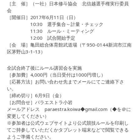
［主 催］（一社）日本修斗協会 北信越選手権実行委員
会
［開催日］2017年6月11日（日）
10:30 選手集合～計量・チェック
11:30 ルール・ミーティング
12:00 試合開始予定
［会 場］亀田総合体育館武道場（〒950-0144新潟市江南
区茅野山3-1-13）
全試合終了後にルール講習会を実施
［参加費］4,000円（当日受付は1000円増し）
［応募方法］お問い合わせ先までメールにてご連絡下さ
い。
［締め切り］6月9日（金）
［お問合せ］パラエストラ小岩
メールアドレス paraestra.koiwa◆gmail.com（◆を＠に
変更してください）
※参加者は公式ウェブサイトより公式競技ルールを印刷し
てご持参していただくかタブレット端末などで閲覧できる
ようご準備ください。