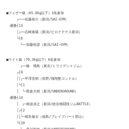
■フェザー級（65.8kg以下）3名参加
┌───佐藤裕介（新潟/SAI-GYM）
優勝┤13
│┌──石崎春陽（新潟/ピロクテテス新潟）
└┤6
└──加藤裕彦（新潟/SAI-GYM）
■ライト級（70.3kg以下）6名参加
┌──椿 飛鳥（東京/トライデントジム）
┌┤9
││┌─平澤克明（長野/飛翔塾コンドル）
│└┤1
│ └─熊倉大樹（新潟/UNDERGROUND）
優勝┤14
│ ┌─南波貞之（新潟/総合格闘技ジムBATTLE）
│┌┤2
││└─相良修太（福島/ブレイブハート郡山）
└┤10