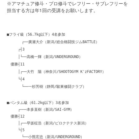
※アマチュア修斗・プロ修斗でレフリー・サブレフリーを
担当する方は年1回の受講をお願いします。
■フライ級（56.7kg以下）4名参加
┌──廣瀬大介（新潟/総合格闘技ジムBATTLE）
┌┤3
│└──高橋一輝（新潟/UNDERGROUND）
優勝┤11
│┌──大竹 陽（神奈川/SHOOTOGYM K'zFACTORY）
└┤4
└──一杉芳樹（静岡/駿東修闘クラブ）
■バンタム級（61.2kg以下）3名参加
┌───本多直樹（新潟/SAI-GYM）
優勝┤12
│┌──早坂柾浩（新潟/ピロクテテス新潟）
└┤5
└──小熊宏忠（新潟/UNDERGROUND）