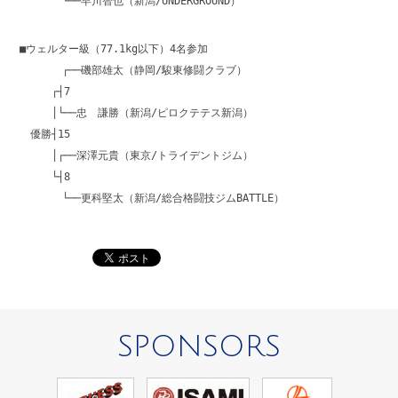
└──早川智也（新潟/UNDERGROUND）
■ウェルター級（77.1kg以下）4名参加
┌──磯部雄太（静岡/駿東修闘クラブ）
┌┤7
│└──忠 謙勝（新潟/ピロクテテス新潟）
優勝┤15
│┌──深澤元貴（東京/トライデントジム）
└┤8
└──更科堅太（新潟/総合格闘技ジムBATTLE）
SPONSORS