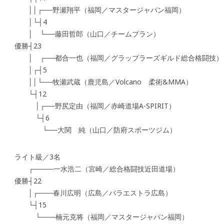
││┌──野瀬翔平（福岡／マスタージャパン福岡）
│└┤4
│ └──藤田哲郎（山口／チームプラン）
優勝┤23
│ ┌──都合一也（福岡／グラップラーズギルド総合格闘技）
│┌┤5
││└──牧瀬武蔵（鹿児島／Volcano 柔術&MMA）
└┤12
│┌──野尻定由（福岡／赤崎道場A-SPIRIT）
└┤6
└──大関 純（山口／防府スポーツジム）
ライト級／3名
┌────一水浩二（宮崎／総合格闘技近田道場）
優勝┤22
│┌───春川広明（広島／パラエストラ広島）
└┤15
└───楠元克将（福岡／マスタージャパン福岡）