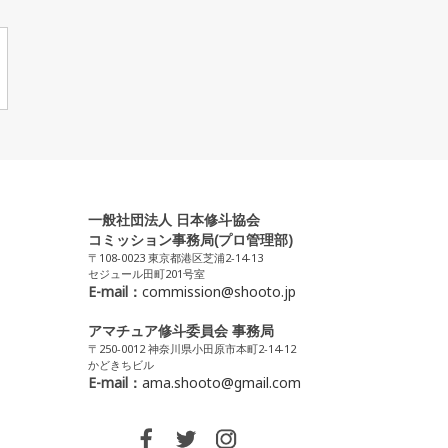
一般社団法人 日本修斗協会
コミッション事務局(プロ管理部)
〒108-0023 東京都港区芝浦2-14-13
セジュール田町201号室
E-mail：
commission@shooto.jp
アマチュア修斗委員会 事務局
〒250-0012 神奈川県小田原市本町2-14-12
かどきちビル
E-mail：
ama.shooto@gmail.com