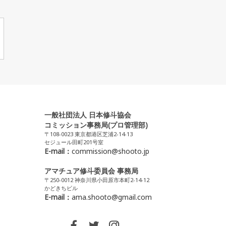
一般社団法人 日本修斗協会
コミッション事務局(プロ管理部)
〒108-0023 東京都港区芝浦2-14-13
セジュール田町201号室
E-mail：
commission@shooto.jp
アマチュア修斗委員会 事務局
〒250-0012 神奈川県小田原市本町2-14-12
かどきちビル
E-mail：
ama.shooto@gmail.com