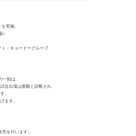
イトを実施。
場）
クト・キョードーグループ
の一戦は
の試合出場は困難と診断され
ます。
上げます。
、
の販売を行います。