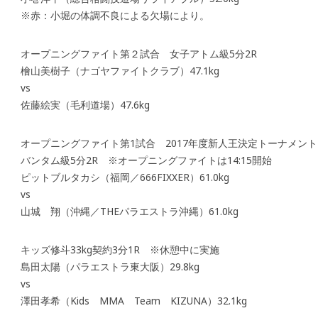
※赤：小堀の体調不良による欠場により。
オープニングファイト第２試合 女子アトム級5分2R
檜山美樹子（ナゴヤファイトクラブ）47.1kg
vs
佐藤絵実（毛利道場）47.6kg
オープニングファイト第1試合 2017年度新人王決定トーナメント
バンタム級5分2R ※オープニングファイトは14:15開始
ピットブルタカシ（福岡／666FIXXER）61.0kg
vs
山城 翔（沖縄／THEパラエストラ沖縄）61.0kg
キッズ修斗33kg契約3分1R ※休憩中に実施
島田太陽（パラエストラ東大阪）29.8kg
vs
澤田孝希（Kids MMA Team KIZUNA）32.1kg