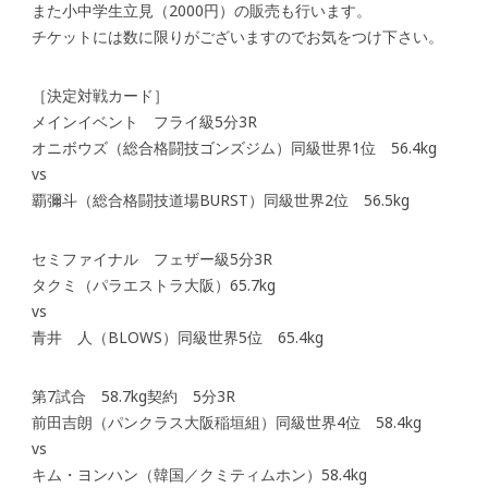
また小中学生立見（2000円）の販売も行います。
チケットには数に限りがございますのでお気をつけ下さい。
［決定対戦カード］
メインイベント フライ級5分3R
オニボウズ（総合格闘技ゴンズジム）同級世界1位 56.4kg
vs
覇彌斗（総合格闘技道場BURST）同級世界2位 56.5kg
セミファイナル フェザー級5分3R
タクミ（パラエストラ大阪）65.7kg
vs
青井 人（BLOWS）同級世界5位 65.4kg
第7試合 58.7kg契約 5分3R
前田吉朗（パンクラス大阪稲垣組）同級世界4位 58.4kg
vs
キム・ヨンハン（韓国／クミティムホン）58.4kg