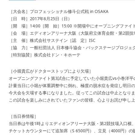
［大会名］プロフェッショナル修斗公式戦 in OSAKA
［日 時］2017年6月25日（日）
［開 場］14:00［開 始］15:00 ※開場中にオープニングファ
［会 場］エディオンアリーナ大阪（大阪府立体育会館・第2競技
［主 催］株式会社サステイン［認 定］ISC
［協 力］一般社団法人 日本修斗協会・バックステージプロジェ
［特別協賛］株式会社ドン・キホーテ
［小堀貴広がドクターストップにより欠場］
オープニングファイト第3試合に予定していた小堀貴広vs小巻洋平
計量当日に小堀が体重調整中に倒れ、極度の脱水症を発症し明日
今大会を欠場する事になりました。従ってこの試合は中止となり
この試合を楽しみにされていたファンの皆様、心よりお詫び申し
［当日券情報］
当日券は午後1時よりエディオンアリーナ大阪・第2競技場入口横
チケットカウンターにて追加席（S 6500円）、立見（4000円）