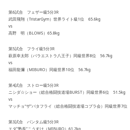
第6試合 フェザー級5分3R
武田飛翔（TristarGym）世界ライト級1位 65.6kg
vs
高野 明（BLOWS）65.8kg
第5試合 フライ級5分3R
萩原幸太郎（パラエストラ八王子）同級世界8位 56.7kg
vs
福田龍彌（MIBURO）同級世界10位 56.7kg
第4試合 ストロー級5分3R
ニシダ☆ショー（総合格闘技道場BURST）同級世界6位 51.5kg
vs
マッチョ“ザ”バタフライ（総合格闘技道場コブラ会）同級世界7位 52
第3試合 バンタム級5分3R
エダ“塾長”こうすけ（MIBURO）61.2kg