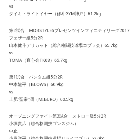
vs
ダイキ・ライトイヤー（修斗GYM神戸）61.2kg
第2試合 MOBSTYLESプレゼンツインフィニティリーグ2017
フェザー級5分2R
山本健斗デリカット（総合格闘技道場コブラ会）65.7kg
vs
TOMA（直心会TK68）65.7kg
第1試合 バンタム級5分2R
中本龍平（BLOWS）60.9kg
vs
土肥“聖帝”潤（MIBURO）60.5kg
オープニングファイト第3試合 ストロー級5分2R
小堀貴広（総合格闘技ゴンズジム）
中止
小巻洋平（総合格闘技道場リライアブル）52.0kg