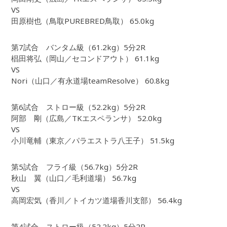
VS
田原樹也（鳥取PUREBRED鳥取） 65.0kg
第7試合 バンタム級（61.2kg）5分2R
椙田将弘（岡山／セコンドアウト） 61.1kg
VS
Nori（山口／有永道場teamResolve） 60.8kg
第6試合 ストロー級（52.2kg）5分2R
阿部 剛（広島／TKエスペランサ） 52.0kg
VS
小川竜輔（東京／パラエストラ八王子） 51.5kg
第5試合 フライ級（56.7kg）5分2R
秋山 翼（山口／毛利道場） 56.7kg
VS
高岡宏気（香川／トイカツ道場香川支部） 56.4kg
第4試合 ストロー級（52.2kg）5分2R