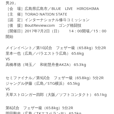
男20」
［会 場］広島県広島市／BLUE LIVE HIROSHIMA
［主 催］TORAO NATION STATE
［認 定］インターナショナル修斗コミッション
［後 援］BoutReview.com ゴング格闘技
［開催日］2017年7月2日（日） 14：00開場／15：00
開始
メインイベント／第10試合 フェザー級（65.8kg）5分2R
里本一也（広島／パラエストラ広島） 65.6kg
VS
高橋孝徳（埼玉／ 和術慧舟會AKZA） 65.3kg
セミファイナル／第9試合 フェザー級（65.8kg）5分2R
ジャングル伊藤（広島／STG横浜） 65.5kg
VS
天草ストロンガー四郎（大阪／ソフトコンタクト） 65.1kg
第8試合 フェザー級（65.8kg）5分2R
岡田剛史（広島／TKエスペランサ） 65.5kg