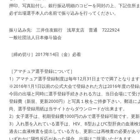
押印、写真貼付し、銀行振込明細のコピーを同封の上、下記住所
必ず出場選手本人の名前で振り込みを行ってください。
振り込み先: 三井住友銀行 浅草支店 普通 7222924
一般社団法人日本修斗協会
［締め切り］2017年14日（金）必着
［アマチュア選手登録について］
1）アマチュア選手登録制度は毎年12月31日までで満了となります
※2016年1月1日以前の公式大会で登録された方は2016年度の登
今回の出場と同時に選手登録手続きされる方は、当日会場にて受
登録費（新規、更新2000円）と写真１枚をご持参下さい。郵送に
尚、選手登録用紙は当サイトからダウンロードが出来ます。
2）女子選手は、初期登録費1000円のみで選手登録可能です。更
3）入れ墨を入れている選手は、HIV、B型およびC型肝炎の血液
過去に血液検査を提出している方も、更新には再検査の必要があ
いずれかに陽性反応があった場合、出場はご辞退いただきます。