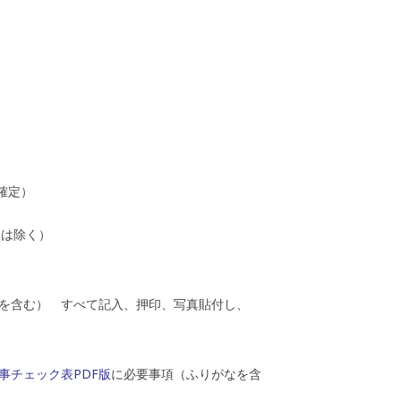
確定）
。
級は除く）
を含む） すべて記入、押印、写真貼付し、
事チェック表PDF版
に必要事項（ふりがなを含