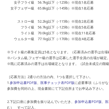
女子フライ級 56.7kg以下（-125lb）※現在1名応募
女子フェザー級 65.8kg以下（-145lb）※現在1名応募
ストロー級 52.2kg以下（-115lb）※現在2名応募
フライ級 56.7kg以下（-125lb）※現在5名応募
ライト級 70.0kg以下（-155lb）※現在11名応募
ウェルター級 77.1kg以下（-170lb）※現在4名応募
※ライト級の募集定員は5名となります。（応募済みの選手は出場
※バンタム級,フェザー級の選手は応募した選手全員の出場が確定
※既に応募済みの選手は出場確定となります。（試合未成立の階
［応募方法］2通りの方法の内、1つを選択して下さい。
1.
参加申込書PDF版
、
医事チェック表PDF版
に必要事項（ふりがな
参加費を同封の上、現金書留にて下記住所までお申込み下さい。
2.下記口座に参加費を振り込んでいただき、
参加申込書PDF版
、
医
む） すべて記入、