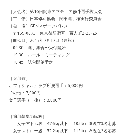
［大会名］第16回関東アマチュア修斗選手権大会
［主 催］日本修斗協会 関東選手権実行委員会
［会 場］GENスポーツパレス
〒169-0073 東京都新宿区 百人町2-23-25
［開催日］2017年7月17日（月祝）
09:30 選手集合〜受付開始
10:30 ルール・ミーティング
10:45 試合開始予定
［参加費］
オフィシャルクラブ所属選手：5,000円
その他：7,000円
女子選手（一律）：3,000円
［追加募集の階級］
女子アトム級 47.6kg以下（-105lb）※現在3名応募
女子ストロー級 52.2kg以下（-115lb）※現在2名応募