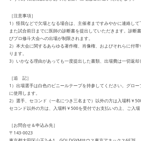
［注意事項］
1）怪我などで欠場となる場合は、主催者まですみやかに連絡して
また試合前日までに医師の診断書を提出していただきます。診断
びプロ修斗大会への出場が制限されます。
2）本大会に関するあらゆる著作権、肖像権、およびそれらに付帯
ります。
3）いかなる理由があっても一度提出した書類、出場費は一切返却
［追 記］
1）出場選手は白色のビニールテープを持参してください。グロー
に使用します。
2）選手、セコンド（一名につき三名まで）以外の方は入場料￥50
セコンド以外の方は、入場料￥500を受付でお支払いの上、ご入場
［お問合せ＆申込み先］
〒143-0023
東京都大田区山王2‐4‐1 GOLDGYMサウス東京アネックス6F7F