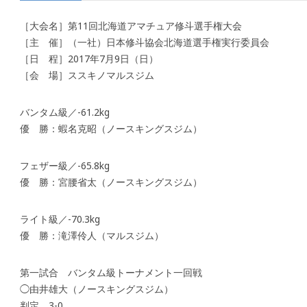
［大会名］第11回北海道アマチュア修斗選手権大会
［主 催］（一社）日本修斗協会北海道選手権実行委員会
［日 程］2017年7月9日（日）
［会 場］ススキノマルスジム
バンタム級／-61.2kg
優 勝：蝦名克昭（ノースキングスジム）
フェザー級／-65.8kg
優 勝：宮腰省太（ノースキングスジム）
ライト級／-70.3kg
優 勝：滝澤伶人（マルスジム）
第一試合 バンタム級トーナメント一回戦
◯由井雄大（ノースキングスジム）
判定 3-0