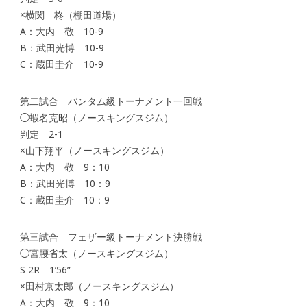
×横関 柊（棚田道場）
A：大内 敬 10-9
B：武田光博 10-9
C：蔵田圭介 10-9
第二試合 バンタム級トーナメント一回戦
◯蝦名克昭（ノースキングスジム）
判定 2-1
×山下翔平（ノースキングスジム）
A：大内 敬 9：10
B：武田光博 10：9
C：蔵田圭介 10：9
第三試合 フェザー級トーナメント決勝戦
◯宮腰省太（ノースキングスジム）
S 2R 1’56”
×田村京太郎（ノースキングスジム）
A：大内 敬 9：10