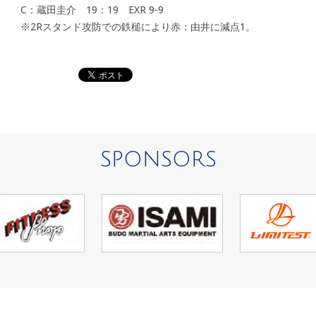
C：蔵田圭介 19：19 EXR 9-9
※2Rスタンド攻防での鉄槌により赤：由井に減点1。
SPONSORS