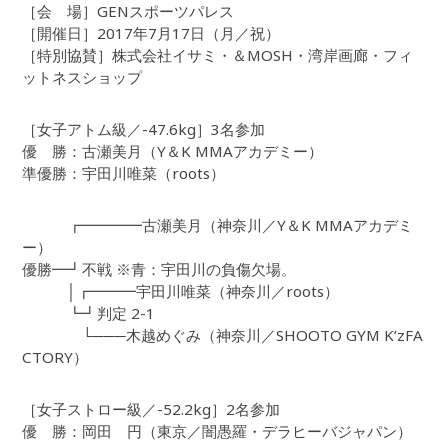
［会 場］GENスポーツパレス
［開催日］2017年7月17日（月／祝）
［特別協賛］株式会社イサミ・＆MOSH・湾岸画廊・フィ
ットネスショップ
［女子アトム級／-47.6kg］3名参加
優 勝：古瀬美月（Y＆K MMAアカデミー）
準優勝：宇田川唯菜（roots）
┏━━━━古瀬美月（神奈川／Y＆K MMAアカデミ
ー）
優勝━┛不戦 ※青：宇田川の負傷欠場。
│┏━━━宇田川唯菜（神奈川／roots）
┗┛判定 2-1
└───木越めぐみ（神奈川／SHOOTO GYM K’zFA
CTORY）
［女子ストロー級／-52.2kg］2名参加
優 勝：岡田 円（東京／闇愚羅・デラヒーバジャパン）