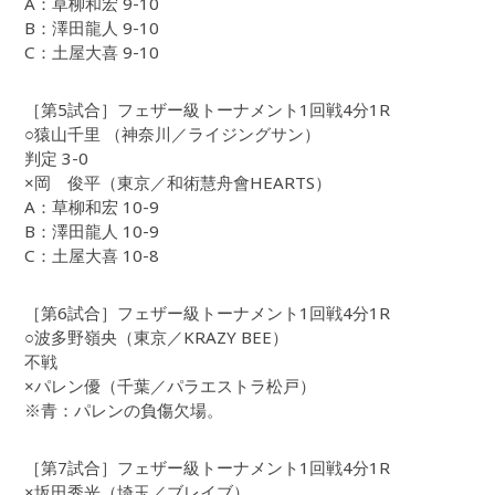
A：草柳和宏 9-10
B：澤田龍人 9-10
C：土屋大喜 9-10
［第5試合］フェザー級トーナメント1回戦4分1R
○猿山千里 （神奈川／ライジングサン）
判定 3-0
×岡 俊平（東京／和術慧舟會HEARTS）
A：草柳和宏 10-9
B：澤田龍人 10-9
C：土屋大喜 10-8
［第6試合］フェザー級トーナメント1回戦4分1R
○波多野嶺央（東京／KRAZY BEE）
不戦
×パレン優（千葉／パラエストラ松戸）
※青：パレンの負傷欠場。
［第7試合］フェザー級トーナメント1回戦4分1R
×坂田秀光（埼玉／ブレイブ）