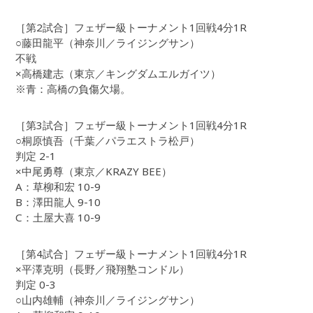
［第2試合］フェザー級トーナメント1回戦4分1R
○藤田龍平（神奈川／ライジングサン）
不戦
×高橋建志（東京／キングダムエルガイツ）
※青：高橋の負傷欠場。
［第3試合］フェザー級トーナメント1回戦4分1R
○桐原慎吾（千葉／パラエストラ松戸）
判定 2-1
×中尾勇尊（東京／KRAZY BEE）
A：草柳和宏 10-9
B：澤田龍人 9-10
C：土屋大喜 10-9
［第4試合］フェザー級トーナメント1回戦4分1R
×平澤克明（長野／飛翔塾コンドル）
判定 0-3
○山内雄輔（神奈川／ライジングサン）