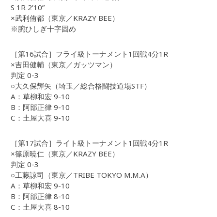
S 1R 2’10”
×武利侑都（東京／KRAZY BEE）
※腕ひしぎ十字固め
［第16試合］フライ級トーナメント1回戦4分1R
×吉田健輔（東京／ガッツマン）
判定 0-3
○大久保輝矢（埼玉／総合格闘技道場STF）
A：草柳和宏 9-10
B：阿部正律 9-10
C：土屋大喜 9-10
［第17試合］ライト級トーナメント1回戦4分1R
×篠原暁仁（東京／KRAZY BEE）
判定 0-3
○工藤諒司（東京／TRIBE TOKYO M.M.A）
A：草柳和宏 9-10
B：阿部正律 8-10
C：土屋大喜 8-10