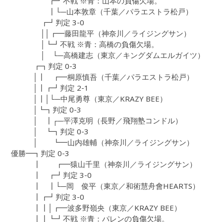
┏┛不戦 ※青：山本の負傷欠場。
┃└─山本敦章（千葉／パラエストラ松戸）
┏┛判定 3-0
││┏━藤田龍平（神奈川／ライジングサン）
│┗┛不戦 ※青：高橋の負傷欠場。
│ └─高橋建志（東京／キングダムエルガイツ）
┏┓判定 0-3
│┃ ┏━桐原慎吾（千葉／パラエストラ松戸）
│┃┏┛判定 2-1
│┃│└─中尾勇尊（東京／KRAZY BEE）
│┗┓判定 0-3
│ ┃┌─平澤克明（長野／飛翔塾コンドル）
│ ┗┓判定 0-3
│ ┗━山内雄輔（神奈川／ライジングサン）
優勝━┓判定 0-3
┃ ┏━猿山千里（神奈川／ライジングサン）
┃ ┏┛判定 3-0
┃ ┃└─岡 俊平（東京／和術慧舟會HEARTS）
┃┏┛判定 3-0
┃┃│┏━波多野嶺央（東京／KRAZY BEE）
┃┃┗┛不戦 ※青：パレンの負傷欠場。