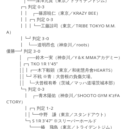
│└──深澤元貴（東京／トライデントジム）
┏┓判定 0-3
┃┃ ┌─篠原暁仁（東京／KRAZY BEE）
┃┃┏┓判定 0-3
┃┃┃┗━工藤諒司（東京／TRIBE TOKYO M.M.
A）
┃┗┛判定 3-0
┃ └──道明昂也（神奈川／roots）
優勝━┛判定 3-0
│ ┌──鈴木一実（神奈川／Y＆K MMAアカデミー）
│┏┓TKO 1R 1’45”
││┃┏━木下毅顕（東京／和術慧舟會HEARTS）
││┗┛不戦 ※青：大曾根の負傷欠場。
││ └─大曾根有希（茨城／マッハ道場茨城本部）
┗┓判定 0-3
┃ ┌─青木陽佑（神奈川／SHOOTO GYM K’zFA
CTORY）
┃┏┓判定 1-2
┃│┗━中野 謙（東京／スタンドアウト）
┗┓S 1R 3’47” ※スリーパーホールド
┗━━椿 飛鳥（東京／トライデントジム）