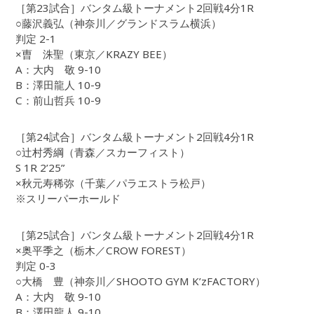
［第23試合］バンタム級トーナメント2回戦4分1R
○藤沢義弘（神奈川／グランドスラム横浜）
判定 2-1
×曺 洙聖（東京／KRAZY BEE）
A：大内 敬 9-10
B：澤田龍人 10-9
C：前山哲兵 10-9
［第24試合］バンタム級トーナメント2回戦4分1R
○辻村秀綱（青森／スカーフィスト）
S 1R 2’25”
×秋元寿稀弥（千葉／パラエストラ松戸）
※スリーパーホールド
［第25試合］バンタム級トーナメント2回戦4分1R
×奥平季之（栃木／CROW FOREST）
判定 0-3
○大橋 豊（神奈川／SHOOTO GYM K’zFACTORY）
A：大内 敬 9-10
B：澤田龍人 9-10