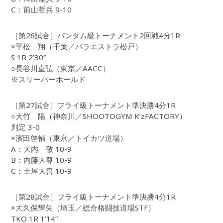
C：前山哲兵 9-10
［第26試合］バンタム級トーナメント2回戦4分1R
×平松 翔（千葉／パラエストラ松戸）
S 1R 2’30”
○長谷川直弘（東京／AACC）
※スリーパーホールド
［第27試合］フライ級トーナメント準決勝4分1R
○大竹 陽（神奈川／SHOOTOGYM K’zFACTORY）
判定 3-0
×濱田啓輔（東京／トイカツ道場）
A：大内 敬 10-9
B：内藤大尊 10-9
C：土屋大喜 10-9
［第28試合］フライ級トーナメント準決勝4分1R
×大久保輝矢（埼玉／総合格闘技道場STF）
TKO 1R 1’14”