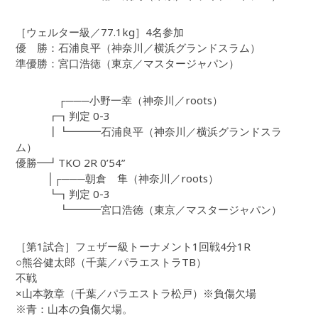
［ウェルター級／77.1kg］4名参加
優 勝：石浦良平（神奈川／横浜グランドスラム）
準優勝：宮口浩徳（東京／マスタージャパン）
┌───小野一幸（神奈川／roots）
┏┓判定 0-3
┃┗━━━石浦良平（神奈川／横浜グランドスラ
ム）
優勝━┛TKO 2R 0’54”
│┌───朝倉 隼（神奈川／roots）
┗┓判定 0-3
┗━━━宮口浩徳（東京／マスタージャパン）
［第1試合］フェザー級トーナメント1回戦4分1R
○熊谷健太郎（千葉／パラエストラTB）
不戦
×山本敦章（千葉／パラエストラ松戸）※負傷欠場
※青：山本の負傷欠場。