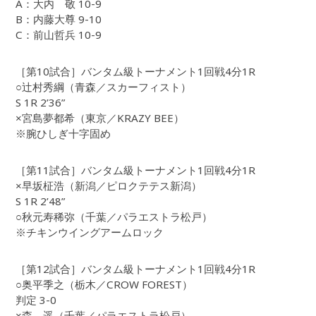
A：大内 敬 10-9
B：内藤大尊 9-10
C：前山哲兵 10-9
［第10試合］バンタム級トーナメント1回戦4分1R
○辻村秀綱（青森／スカーフィスト）
S 1R 2’36”
×宮島夢都希（東京／KRAZY BEE）
※腕ひしぎ十字固め
［第11試合］バンタム級トーナメント1回戦4分1R
×早坂柾浩（新潟／ピロクテテス新潟）
S 1R 2’48”
○秋元寿稀弥（千葉／パラエストラ松戸）
※チキンウイングアームロック
［第12試合］バンタム級トーナメント1回戦4分1R
○奥平季之（栃木／CROW FOREST）
判定 3-0
×森 遥（千葉／パラエストラ松戸）