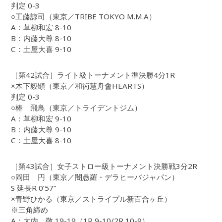
判定 0-3
○工藤諒司（東京／TRIBE TOKYO M.M.A）
A：草柳和宏 8-10
B：内藤大尊 8-10
C：土屋大喜 9-10
［第42試合］ライト級トーナメント準決勝4分1R
×木下毅顕（東京／和術慧舟會HEARTS）
判定 0-3
○椿 飛鳥（東京／トライデントジム）
A：草柳和宏 9-10
B：内藤大尊 9-10
C：土屋大喜 8-10
［第43試合］女子ストロー級トーナメント決勝戦3分2R
○岡田 円（東京／闇愚羅・デラヒーバジャパン）
S 延長R 0’57”
×青野ひかる（東京／ストライプル新百合ヶ丘）
※三角締め
A：大内 敬 19-19（1R 9-10/2R 10-9）