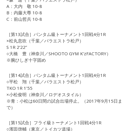
A：大内 敬 10-8
B：内藤大尊 10-8
C：前山哲兵 10-8
［第13試合］バンタム級トーナメント1回戦4分1R
×松丸息吹（千葉／パラエストラ松戸）
S 1R 2’22”
○大橋 豊（神奈川／SHOOTO GYM K’zFACTORY）
※腕ひしぎ十字固め
［第14試合］バンタム級トーナメント1回戦4分1R
○平松 翔（千葉／パラエストラ松戸）
TKO 1R 1’55
×小松俊明（神奈川／ロデオスタイル）
※青：小松は60日間の試合出場停止。（2017年9月15日ま
で）
［第15試合］フライ級トーナメント1回戦4分1R
○濱田啓輔（東京／トイカツ道場）