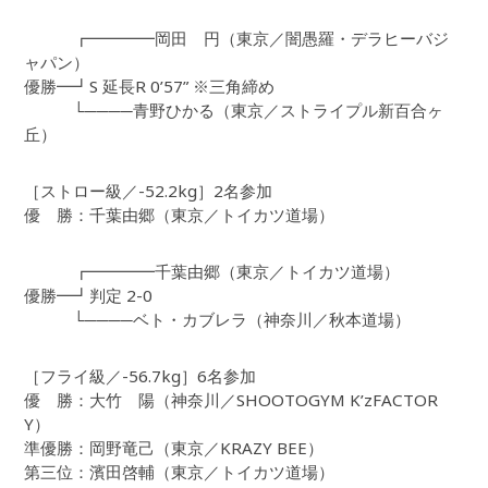
┏━━━━岡田 円（東京／闇愚羅・デラヒーバジ
ャパン）
優勝━┛S 延長R 0’57” ※三角締め
└────青野ひかる（東京／ストライプル新百合ヶ
丘）
［ストロー級／-52.2kg］2名参加
優 勝：千葉由郷（東京／トイカツ道場）
┏━━━━千葉由郷（東京／トイカツ道場）
優勝━┛判定 2-0
└────ベト・カブレラ（神奈川／秋本道場）
［フライ級／-56.7kg］6名参加
優 勝：大竹 陽（神奈川／SHOOTOGYM K’zFACTOR
Y）
準優勝：岡野竜己（東京／KRAZY BEE）
第三位：濱田啓輔（東京／トイカツ道場）