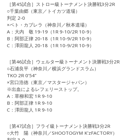
［第45試合］ストロー級トーナメント決勝戦3分2R
○千葉由郷（東京／トイカツ道場）
判定 2-0
×ベト・カブレラ（神奈川／秋本道場）
A：大内 敬 19-19（1R 9-10/2R 10-9）
B：阿部正律 20-18（1R 10-9/2R 10-9）
C：澤田龍人 20-18（1R 10-9/2R 10-9）
［第46試合］ウェルター級トーナメント決勝戦3分2R
○石浦良平（神奈川／横浜グランドスラム）
TKO 2R 0’54”
×宮口浩徳（東京／マスタージャパン）
※出血によるレフェリーストップ。
A：草柳和宏 1R 9-10
B：阿部正律 1R 9-10
C：澤田龍人 1R 9-10
［第47試合］フライ級トーナメント決勝戦3分2R
○大竹 陽（神奈川／SHOOTOGYM K’zFACTORY）
判定 3-0