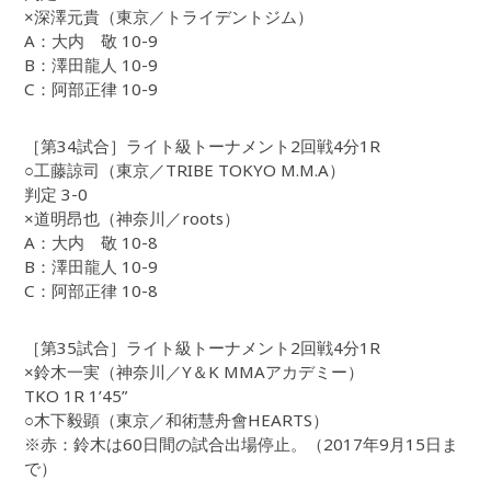
×深澤元貴（東京／トライデントジム）
A：大内 敬 10-9
B：澤田龍人 10-9
C：阿部正律 10-9
［第34試合］ライト級トーナメント2回戦4分1R
○工藤諒司（東京／TRIBE TOKYO M.M.A）
判定 3-0
×道明昂也（神奈川／roots）
A：大内 敬 10-8
B：澤田龍人 10-9
C：阿部正律 10-8
［第35試合］ライト級トーナメント2回戦4分1R
×鈴木一実（神奈川／Y＆K MMAアカデミー）
TKO 1R 1’45”
○木下毅顕（東京／和術慧舟會HEARTS）
※赤：鈴木は60日間の試合出場停止。（2017年9月15日ま
で）