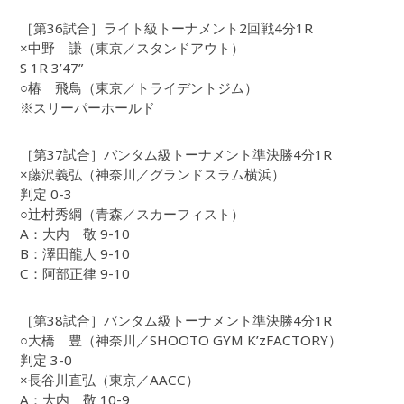
［第36試合］ライト級トーナメント2回戦4分1R
×中野 謙（東京／スタンドアウト）
S 1R 3’47”
○椿 飛鳥（東京／トライデントジム）
※スリーパーホールド
［第37試合］バンタム級トーナメント準決勝4分1R
×藤沢義弘（神奈川／グランドスラム横浜）
判定 0-3
○辻村秀綱（青森／スカーフィスト）
A：大内 敬 9-10
B：澤田龍人 9-10
C：阿部正律 9-10
［第38試合］バンタム級トーナメント準決勝4分1R
○大橋 豊（神奈川／SHOOTO GYM K’zFACTORY）
判定 3-0
×長谷川直弘（東京／AACC）
A：大内 敬 10-9