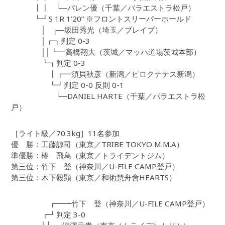
┃┃ └─パレン優（千葉／パラエストラ松戸）
┗┛S 1R 1’20” ※フロントスリーパーホールド
│ ┌─坂田秀光（埼玉／ブレイブ）
│┏┓判定 0-3
││┗━高橋翔大（茨城／マッハ道場茨城本部）
┗┓判定 0-3
┃┏━須貝秋彦（新潟／ピロクテテス新潟）
┗┛判定 0-0 反則 0-1
└─DANIEL HARTE（千葉／パラエストラ松
戸）
［ライト級／70.3kg］11名参加
優 勝：工藤諒司（東京／TRIBE TOKYO M.M.A）
準優勝：椿 飛鳥（東京／トライデントジム）
第三位：竹下 登（神奈川／U-FILE CAMP登戸）
第三位：木下毅顕（東京／和術慧舟會HEARTS）
┏━━竹下 登（神奈川／U-FILE CAMP登戸）
┏┛判定 3-0