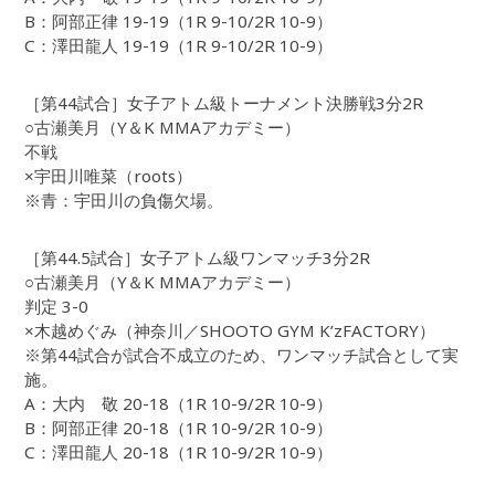
B：阿部正律 19-19（1R 9-10/2R 10-9）
C：澤田龍人 19-19（1R 9-10/2R 10-9）
［第44試合］女子アトム級トーナメント決勝戦3分2R
○古瀬美月（Y＆K MMAアカデミー）
不戦
×宇田川唯菜（roots）
※青：宇田川の負傷欠場。
［第44.5試合］女子アトム級ワンマッチ3分2R
○古瀬美月（Y＆K MMAアカデミー）
判定 3-0
×木越めぐみ（神奈川／SHOOTO GYM K’zFACTORY）
※第44試合が試合不成立のため、ワンマッチ試合として実
施。
A：大内 敬 20-18（1R 10-9/2R 10-9）
B：阿部正律 20-18（1R 10-9/2R 10-9）
C：澤田龍人 20-18（1R 10-9/2R 10-9）