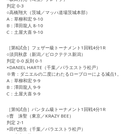
判定 0-3
○高橋翔大（茨城／マッハ道場茨城本部）
A：草柳和宏 9-10
B：澤田龍人 8-10
C：土屋大喜 9-10
［第8試合］フェザー級トーナメント1回戦4分1R
○須貝秋彦（新潟／ピロクテテス新潟）
判定 0-0 反則 0-1
×DANIEL HARTE（千葉／パラエストラ松戸）
※青：ダニエルの二度にわたるローブローによる減点1。
A：草柳和宏 9-9
B：澤田龍人 9-9
C：土屋大喜 9-9
［第9試合］バンタム級トーナメント1回戦4分1R
○曺 洙聖（東京／KRAZY BEE）
判定 2-1
×田代悠生（千葉／パラエストラ松戸）