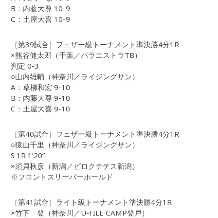
B：内藤大尊 10-9
C：土屋大喜 10-9
［第39試合］フェザー級トーナメント準決勝4分1R
×熊谷健太郎（千葉／パラエストラTB）
判定 0-3
○山内雄輔（神奈川／ライジングサン）
A：草柳和宏 9-10
B：内藤大尊 9-10
C：土屋大喜 9-10
［第40試合］フェザー級トーナメント準決勝4分1R
○猿山千里（神奈川／ライジングサン）
S 1R 1’20”
×須貝秋彦（新潟／ピロクテテス新潟）
※フロントスリーパーホールド
［第41試合］ライト級トーナメント準決勝4分1R
×竹下 登（神奈川／U-FILE CAMP登戸）