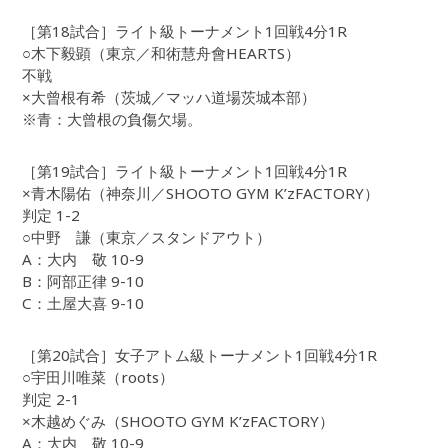
［第18試合］ライト級トーナメント1回戦4分1R
○木下毅顕（東京／和術慧舟會HEARTS）
不戦
×大曾根有希（茨城／マッハ道場茨城本部）
※青：大曾根の負傷欠場。
［第19試合］ライト級トーナメント1回戦4分1R
×青木陽佑（神奈川／SHOOTO GYM K’zFACTORY）
判定 1-2
○中野 謙（東京／スタンドアウト）
A：大内 敬 10-9
B：阿部正律 9-10
C：土屋大喜 9-10
［第20試合］女子アトム級トーナメント1回戦4分1R
○宇田川唯菜（roots）
判定 2-1
×木越めぐみ（SHOOTO GYM K’zFACTORY）
A：大内 敬 10-9