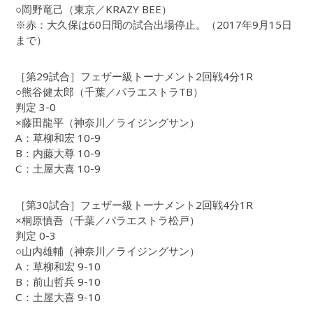
○岡野竜己（東京／KRAZY BEE）
※赤：大久保は60日間の試合出場停止。（2017年9月15日
まで）
［第29試合］フェザー級トーナメント2回戦4分1R
○熊谷健太郎（千葉／パラエストラTB）
判定 3-0
×藤田龍平（神奈川／ライジングサン）
A：草柳和宏 10-9
B：内藤大尊 10-9
C：土屋大喜 10-9
［第30試合］フェザー級トーナメント2回戦4分1R
×桐原慎吾（千葉／パラエストラ松戸）
判定 0-3
○山内雄輔（神奈川／ライジングサン）
A：草柳和宏 9-10
B：前山哲兵 9-10
C：土屋大喜 9-10