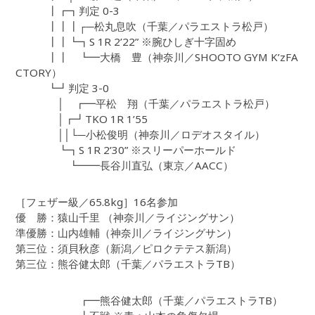
┃┏┓判定 0-3
┃┃┃┌─松丸息吹（千葉／パラエストラ松戸）
┃┃┗┓S 1R 2’22” ※腕ひしぎ十字固め
┃┃ ┗━大橋 豊（神奈川／SHOOTO GYM K’zFA
CTORY）
┗┛判定 3-0
│ ┏━平松 翔（千葉／パラエストラ松戸）
│┏┛TKO 1R 1’55
││└─小松俊明（神奈川／ロデオスタイル）
┗┓S 1R 2’30” ※スリーパーホールド
┗━━長谷川直弘（東京／AACC）
［フェザー級／65.8kg］16名参加
優 勝：猿山千里 （神奈川／ライジングサン）
準優勝：山内雄輔（神奈川／ライジングサン）
第三位：須貝秋彦（新潟／ピロクテテス新潟）
第三位：熊谷健太郎（千葉／パラエストラTB）
┏━熊谷健太郎（千葉／パラエストラTB）