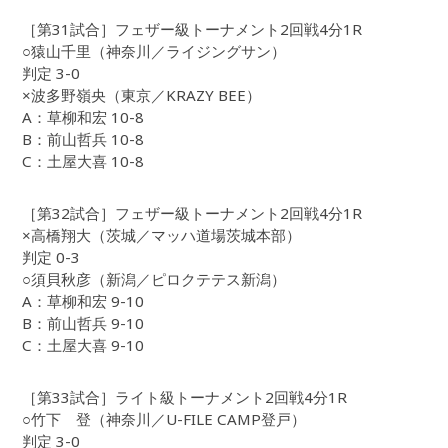
［第31試合］フェザー級トーナメント2回戦4分1R
○猿山千里（神奈川／ライジングサン）
判定 3-0
×波多野嶺央（東京／KRAZY BEE）
A：草柳和宏 10-8
B：前山哲兵 10-8
C：土屋大喜 10-8
［第32試合］フェザー級トーナメント2回戦4分1R
×高橋翔大（茨城／マッハ道場茨城本部）
判定 0-3
○須貝秋彦（新潟／ピロクテテス新潟）
A：草柳和宏 9-10
B：前山哲兵 9-10
C：土屋大喜 9-10
［第33試合］ライト級トーナメント2回戦4分1R
○竹下 登（神奈川／U-FILE CAMP登戸）
判定 3-0