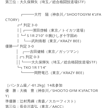
第三位：大久保輝矢（埼玉／総合格闘技道場STF）
┏━━━大竹 陽（神奈川／SHOOTOGYM K’zFA
CTORY）
┏┛判定 3-0
┃│┏━━濱田啓輔（東京／トイカツ道場）
┃┗┛S 1R 2’10” ※腕ひしぎ十字固め
┃ └──武利侑都（東京／KRAZY BEE）
優勝━┛判定 3-0
│ ┌──吉田健輔（東京／ガッツマン）
│┏┓判定 0-3
││┗━━大久保輝矢（埼玉／総合格闘技道場STF）
┗┓TKO 1R 1’14”
┗━━━岡野竜己（東京／KRAZY BEE）
［バンタム級／-61.2kg］14名参加
優 勝：大橋 豊（神奈川／SHOOTO GYM K’zFACTOR
Y）
準優勝：辻村秀綱（青森／スカーフィスト）
第三位：長谷川直弘（東京／AACC）