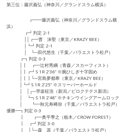
第三位：藤沢義弘（神奈川／グランドスラム横浜）
┏━━藤沢義弘（神奈川／グランドスラム横
浜）
┏┛判定 2-1
││┏━曺 洙聖（東京／KRAZY BEE）
│┗┛判定 2-1
│ └─田代悠生（千葉／パラエストラ松戸）
┏┓判定 0-3
│┃ ┏━辻村秀綱（青森／スカーフィスト）
│┃┏┛S 1R 2’36” ※腕ひしぎ十字固め
│┃┃└─宮島夢都希（東京／KRAZY BEE）
│┗┛S 1R 2’25” ※スリーパーホールド
│ │┌─早坂柾浩（新潟／ピロクテテス新潟）
│ ┗┓S 1R 2’48” ※チキンウイングアームロック
│ ┗━秋元寿稀弥（千葉／パラエストラ松戸）
優勝━┓判定 0-3
┃ ┏━奥平季之（栃木／CROW FOREST）
┃ ┏┛判定 3-0
┃ │└─森 遥（千葉／パラエストラ松戸）