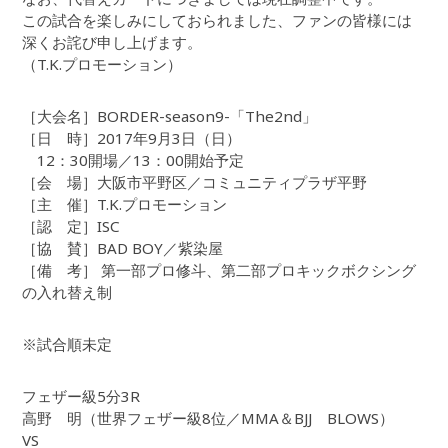
この試合を楽しみにしておられました、ファンの皆様には
深くお詫び申し上げます。
（T.K.プロモーション）
［大会名］BORDER-season9-「The2nd」
［日 時］2017年9月3日（日）
12：30開場／13：00開始予定
［会 場］大阪市平野区／コミュニティプラザ平野
［主 催］T.K.プロモーション
［認 定］ISC
［協 賛］BAD BOY／紫染屋
［備 考］ 第一部プロ修斗、第二部プロキックボクシング
の入れ替え制
※試合順未定
フェザー級5分3R
高野 明（世界フェザー級8位／MMA＆BJJ BLOWS）
VS