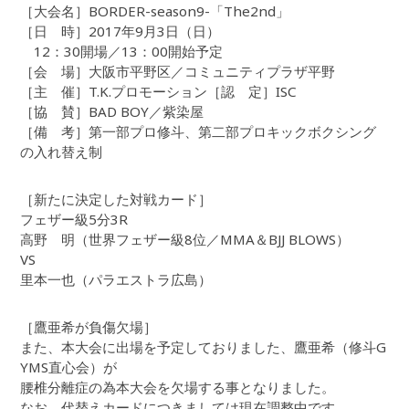
［大会名］BORDER-season9-「The2nd」
［日 時］2017年9月3日（日）
12：30開場／13：00開始予定
［会 場］大阪市平野区／コミュニティプラザ平野
［主 催］T.K.プロモーション［認 定］ISC
［協 賛］BAD BOY／紫染屋
［備 考］第一部プロ修斗、第二部プロキックボクシング
の入れ替え制
［新たに決定した対戦カード］
フェザー級5分3R
高野 明（世界フェザー級8位／MMA＆BJJ BLOWS）
VS
里本一也（パラエストラ広島）
［鷹亜希が負傷欠場］
また、本大会に出場を予定しておりました、鷹亜希（修斗G
YMS直心会）が
腰椎分離症の為本大会を欠場する事となりました。
なお、代替えカードにつきましては現在調整中です。