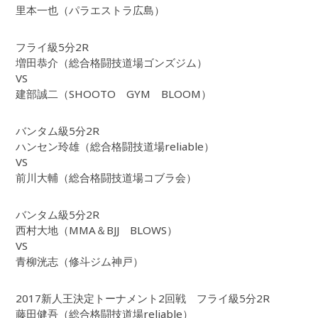
里本一也（パラエストラ広島）
フライ級5分2R
増田恭介（総合格闘技道場ゴンズジム）
VS
建部誠二（SHOOTO GYM BLOOM）
バンタム級5分2R
ハンセン玲雄（総合格闘技道場reliable）
VS
前川大輔（総合格闘技道場コブラ会）
バンタム級5分2R
西村大地（MMA＆BJJ BLOWS）
VS
青柳洸志（修斗ジム神戸）
2017新人王決定トーナメント2回戦 フライ級5分2R
藤田健吾（総合格闘技道場reliable）