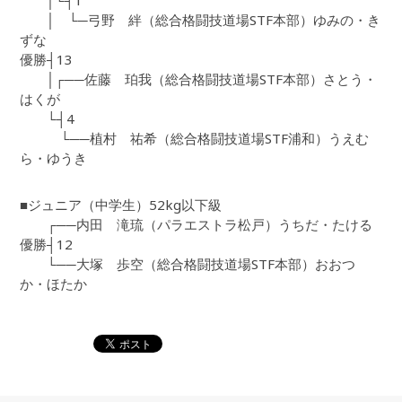
│└┤1
│ └─弓野 絆（総合格闘技道場STF本部）ゆみの・き
ずな
優勝┤13
│┌──佐藤 珀我（総合格闘技道場STF本部）さとう・
はくが
└┤4
└──植村 祐希（総合格闘技道場STF浦和）うえむ
ら・ゆうき
■ジュニア（中学生）52kg以下級
┌──内田 滝琉（パラエストラ松戸）うちだ・たける
優勝┤12
└──大塚 歩空（総合格闘技道場STF本部）おおつ
か・ほたか