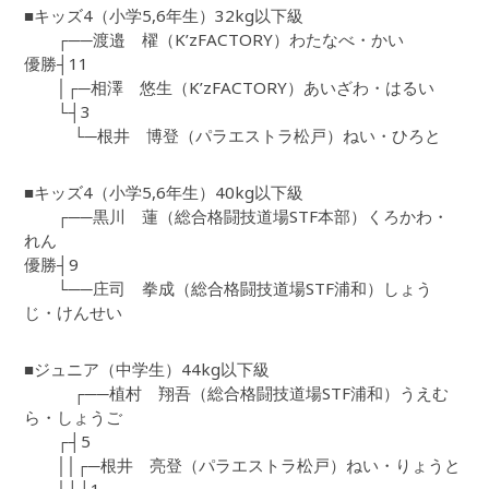
■キッズ4（小学5,6年生）32kg以下級
┌──渡邉 櫂（K’zFACTORY）わたなべ・かい
優勝┤11
│┌─相澤 悠生（K’zFACTORY）あいざわ・はるい
└┤3
└─根井 博登（パラエストラ松戸）ねい・ひろと
■キッズ4（小学5,6年生）40kg以下級
┌──黒川 蓮（総合格闘技道場STF本部）くろかわ・
れん
優勝┤9
└──庄司 拳成（総合格闘技道場STF浦和）しょう
じ・けんせい
■ジュニア（中学生）44kg以下級
┌──植村 翔吾（総合格闘技道場STF浦和）うえむ
ら・しょうご
┌┤5
││┌─根井 亮登（パラエストラ松戸）ねい・りょうと