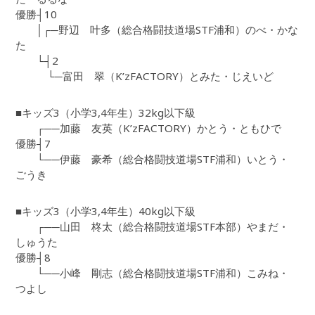
優勝┤10
│┌─野辺 叶多（総合格闘技道場STF浦和）のべ・かな
た
└┤2
└─富田 翠（K’zFACTORY）とみた・じえいど
■キッズ3（小学3,4年生）32kg以下級
┌──加藤 友英（K’zFACTORY）かとう・ともひで
優勝┤7
└──伊藤 豪希（総合格闘技道場STF浦和）いとう・
ごうき
■キッズ3（小学3,4年生）40kg以下級
┌──山田 柊太（総合格闘技道場STF本部）やまだ・
しゅうた
優勝┤8
└──小峰 剛志（総合格闘技道場STF浦和）こみね・
つよし