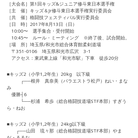
［大会名］第1回キッズ&ジュニア修斗東日本選手権
［主 催］キッズ＆Jr修斗東日本選手権実行委員会
［共 催］格闘技フェスティバル実行委員会
［日 時］2017年8月13日（日）
10:00〜 選手集合・受付開始
10:45〜 ルール・ミーティング ※終了後、試合開始。
［場 所］埼玉県/和光市総合体育館柔剣道場
〒351-0106 埼玉県和光市広沢 3-1
アクセス：東武東上線「和光市駅」下車 徒歩20分
■キッズ2（小学1,2年生）20kg 以下級
┌──根井 真奈美（パラエストラ松戸）ねい・まな
み
優勝┤6
└──杉浦 希歩（総合格闘技道場STF本部）すぎう
ら・ねお
■キッズ2（小学1,2年生）24kg以下級
┌──山田 琉々那（総合格闘技道場STF本部）やま
だ・るるな