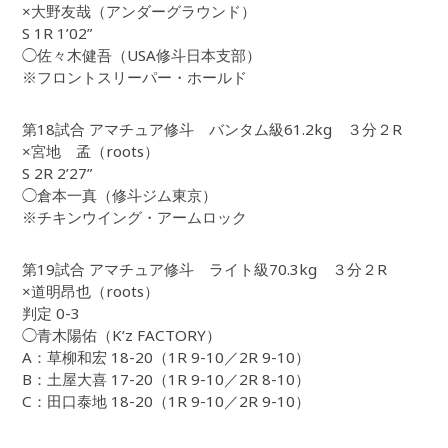
×大野友哉（アンダーグラウンド）
S 1R 1’02”
◯佐々木健吾（USA修斗日本支部）
※フロントスリーパー・ホールド
第18試合 アマチュア修斗 バンタム級61.2kg ３分２R
×宮地 孟（roots）
S 2R 2’27”
◯倉本一真（修斗ジム東京）
※チキンウイング・アームロック
第19試合 アマチュア修斗 ライト級70.3kg ３分２R
×道明昂也（roots）
判定 0-3
◯青木陽佑（K’z FACTORY）
A：草柳和宏 18-20（1R 9-10／2R 9-10）
B：土屋大喜 17-20（1R 9-10／2R 8-10）
C：田口泰地 18-20（1R 9-10／2R 9-10）