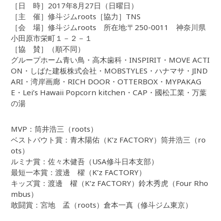
［日 時］2017年8月27日（日曜日）
［主 催］修斗ジムroots［協力］TNS
［会 場］修斗ジムroots 所在地:〒250-0011 神奈川県
小田原市栄町１－２－１
［協 賛］（順不同）
グループホーム青い鳥・高木歯科・INSPIRIT・MOVE ACTI
ON・しばた建板株式会社・MOBSTYLES・ハナマサ・JIND
ARI・湾岸画廊・RICH DOOR・OTTERBOX・MYPAKAG
E・Lei’s Hawaii Popcorn kitchen・CAP・國松工業・万葉
の湯
MVP：筒井浩三（roots）
ベストバウト賞：青木陽佑（K’z FACTORY）筒井浩三（ro
ots）
ルミナ賞：佐々木健吾（USA修斗日本支部）
最短一本賞：渡邊 櫂（K’z FACTORY）
キッズ賞：渡邊 櫂（K’z FACTORY）鈴木秀虎（Four Rho
mbus）
敢闘賞：宮地 孟（roots）倉本一真（修斗ジム東京）