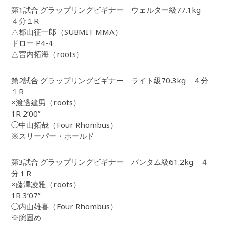
第1試合 グラップリングビギナー ウェルター級77.1kg
４分１R
△郡山征一郎（SUBMIT MMA）
ドロー P4-4
△宮内拓海（roots）
第2試合 グラップリングビギナー ライト級70.3kg ４分
１R
×渡邊建男（roots）
1R 2’00”
◯中山拓哉（Four Rhombus）
※スリーパー・ホールド
第3試合 グラップリングビギナー バンタム級61.2kg ４
分１R
×藤澤凌雅（roots）
1R 3’07”
◯内山雄喜（Four Rhombus）
※腕固め