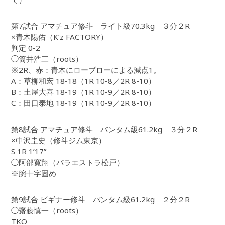
第7試合 アマチュア修斗 ライト級70.3kg ３分２R
×青木陽佑（K’z FACTORY）
判定 0-2
◯筒井浩三（roots）
※2R、赤：青木にローブローによる減点1。
A：草柳和宏 18-18（1R 10-8／2R 8-10）
B：土屋大喜 18-19（1R 10-9／2R 8-10）
C：田口泰地 18-19（1R 10-9／2R 8-10）
第8試合 アマチュア修斗 バンタム級61.2kg ３分２R
×中沢圭史（修斗ジム東京）
S 1R 1’17”
◯阿部寛翔（パラエストラ松戸）
※腕十字固め
第9試合 ビギナー修斗 バンタム級61.2kg ２分２R
◯齋藤慎一（roots）
TKO