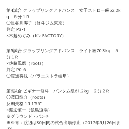
第4試合 グラップリングアドバンス 女子ストロー級52.2k
g ５分１R
◯長谷川寿子（修斗ジム東京）
判定 P3-1
×木越めぐみ（K’z FACTORY）
第5試合 グラップリングアドバンス ライト級70.3kg ５
分１R
×佐藤風磨（roots）
判定 P0-6
◯渡邊将規（パラエストラ岐阜）
第6試合 ビギナー修斗 バンタム級61.2kg ２分２R
◯澤田龍介（roots）
反則失格 1R 1’55”
×渡辺慎一（飯島道場）
※グラウンド・パンチ
※※青：渡辺は30日間の試合出場停止（2017年9月26日ま
で）