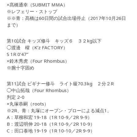
×髙橋通幸（SUBMIT MMA）
※レフェリー・ストップ
※※青：髙橋は60日間の試合出場停止（2017年10月26日
まで）
第10試合 キッズ修斗 キッズ６ ３２kg以下
◯渡邊 櫂（K’z FACTORY）
S 1R 0’47”
×鈴木秀虎（Four Rhombus）
※腕十字固め
第11試合 ビギナー修斗 ライト級70.3kg ２分２R
◯中山拓哉（Four Rhombus）
判定 2-0
×丸塚恭嗣（roots）
※2R、青：丸塚にオープン・ブローによる減点1。
A：草柳和宏 19-18（1R 10-9／2R 9-9）
B：渡辺明伸 20-18（1R 10-9／2R 10-9）
C：田口泰地 19-19（1R 10-10／2R 9-9）