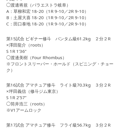
◯渡邊将規（パラエストラ岐阜）
A：草柳和宏 18-20（1R 9-10／2R 9-10）
B：土屋大喜 18-20（1R 9-10／2R 9-10）
C：田口泰地 18-20（1R 9-10／2R 9-10）
第15試合 ビギナー修斗 バンタム級61.2kg ２分２R
×澤田龍介（roots）
S 1R 1’36”
◯渡邊美樹（Four Rhombus）
※フロントスリーパー・ホールド（スピニング・チョー
ク）
第16試合 アマチュア修斗 ライト級70.3kg ３分２R
×坪田義信（修斗ジム東京）
S 1R 2’57”
◯筒井浩三（roots）
※V1アームロック
第17試合 アマチュア修斗 フライ級56.7kg ３分２R