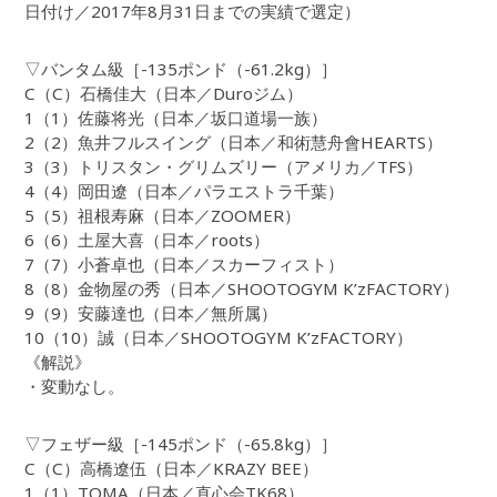
日付け／2017年8月31日までの実績で選定）
▽バンタム級［-135ポンド（-61.2kg）］
C（C）石橋佳大（日本／Duroジム）
1（1）佐藤将光（日本／坂口道場一族）
2（2）魚井フルスイング（日本／和術慧舟會HEARTS）
3（3）トリスタン・グリムズリー（アメリカ／TFS）
4（4）岡田遼（日本／パラエストラ千葉）
5（5）祖根寿麻（日本／ZOOMER）
6（6）土屋大喜（日本／roots）
7（7）小蒼卓也（日本／スカーフィスト）
8（8）金物屋の秀（日本／SHOOTOGYM K’zFACTORY）
9（9）安藤達也（日本／無所属）
10（10）誠（日本／SHOOTOGYM K’zFACTORY）
《解説》
・変動なし。
▽フェザー級［-145ポンド（-65.8kg）］
C（C）高橋遼伍（日本／KRAZY BEE）
1（1）TOMA（日本／直心会TK68）