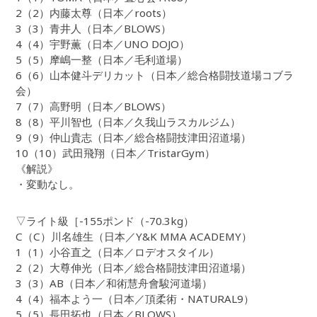
2（2）内藤太尊（日本／roots）
3（3）青井人（日本／BLOWS）
4（4）宇野薫（日本／UNO DOJO）
5（5）摩嶋一整（日本／毛利道場）
6（6）山本健斗デリカット（日本／総合格闘技道場コブラ
会）
7（7）高野明（日本／BLOWS）
8（8）平川智也（日本／久我山ラスカルジム）
9（9）仲山貴志（日本／総合格闘技津田沼道場）
10（10）武田飛翔（日本／TristarGym）
《解説》
・変動なし。
▽ライト級［-155ポンド（-70.3kg）
C（C）川名雄生（日本／Y&K MMA ACADEMY）
1（1）小谷直之（日本／ロデオスタイル）
2（2）大尊伸光（日本／総合格闘技津田沼道場）
3（3）AB（日本／和術慧舟會駿河道場）
4（4）福本よう一（日本／頂柔術・NATURAL9）
5（5）長田拓也（日本／BLOWS）