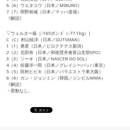
6（6）ウエタユウ（日本／MIBURO）
7（7）岡野裕城（日本／マッハ道場）
《解説》
▽ウェルター級［-165ポンド（-77.1kg）］
C（C）村山暁洋（日本／GUTSMAN）
1（1）勇星（日本／ピロクテテス新潟）
2（2）北田有（日本／和術慧舟會富山支部SPO）
3（3）ソーキ（日本／NASCER DO SOL）
4（4）佐藤洋一郎（日本／グレイシーバッハ東京）
5（5）田村ヒビキ（日本／パラエストラ東大阪）
6（6）カン・ジョンミン（韓国／ジンビルMMA）
《解説》
・変動なし。