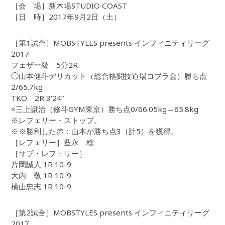
［会 場］新木場STUDIO COAST
［日 時］2017年9月2日（土）
［第1試合］MOBSTYLES presents インフィニティリーグ
2017
フェザー級 5分2R
◯山本健斗デリカット（総合格闘技道場コブラ会）勝ち点
2/65.7kg
TKO 2R 3’24”
×三上譲治（修斗GYM東京）勝ち点0/66.05kg→65.8kg
※レフェリー・ストップ。
※※勝利した赤：山本が勝ち点3（計5）を獲得。
［レフェリー］豊永 稔
［サブ・レフェリー］
片岡誠人 1R 10-9
大内 敬 1R 10-9
横山忠志 1R 10-9
［第2試合］MOBSTYLES presents インフィニティリーグ
2017