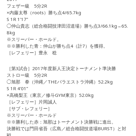
フェザー級 5分2R
×内藤太尊（roots）勝ち点4/65.7kg
S 1R 1’17”
◯仲山貴志（総合格闘技津田沼道場）勝ち点3/66.1kg→65.
8kg
※スリーパー・ホールド。
※※勝利した青：仲山が勝ち点4（計7）を獲得。
［レフェリー］豊永 稔
［第3試合］2017年度新人王決定トーナメント準決勝
ストロー級 5分2R
◯旭那 拳（沖縄／THEパラエストラ沖縄）52.2kg
S 1R 4’01”
×高橋梨王（東京／修斗GYM東京）52.0kg
［レフェリー］片岡誠人
［サブ・レフェリー］
※スリーパー・ホールド
※※勝利した赤：旭那はトーナメント決勝戦に進出。
決勝戦では門田省吾（広島／総合格闘技道場BURST）と対
戦。