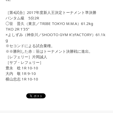
［第4試合］2017年度新人王決定トーナメント準決勝
バンタム級 5分2R
◯笹 晋久（東京／TRIBE TOKYO M.M.A）61.2kg
TKO 2R 1’35”
×よしずみ（神奈川／SHOOTO GYM K’zFACTORY）61.1k
g
※セコンドによる試合棄権。
※※勝利した赤：笹はトーナメント決勝戦に進出。
［レフェリー］片岡誠人
［サブ・レフェリー］
豊永 稔 1R 10-10
大内 敬 1R 9-10
横山忠志 1R 10-10