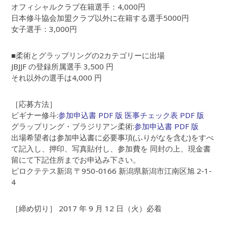
オフィシャルクラブ在籍選手：4,000円
日本修斗協会加盟クラブ以外に在籍する選手5000円
女子選手：3,000円
■柔術とグラップリングの2カテゴリーに出場
JBJJF の登録所属選手 3,500 円
それ以外の選手は4,000 円
［応募方法］
ビギナー修斗:
参加申込書 PDF 版
医事チェック表 PDF 版
グラップリング・ブラジリアン柔術:
参加申込書 PDF 版
出場希望者は参加申込書に必要事項(ふりがなを含む)をすべ
て記入し、押印、写真貼付し、参加費を 同封の上、現金書
留にて下記住所までお申込み下さい。
ピロクテテス新潟 〒950-0166 新潟県新潟市江南区旭 2-1-
4
［締め切り］ 2017 年 9 月 12 日（火）必着