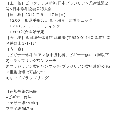
［主 催］ピロクテテス新潟 日本ブラジリアン柔術連盟公
認&日本修斗協会公認大会
［日 程］2017 年 9 月 17 日(日)
12:00 一般選手集合 計量・用具・道着チェック、
12:30 ルール・ミーティング、
13:00 試合開始予定
［会 場］亀田総合体育館 武道場 (〒950-0144 新潟市江南
区茅野山 3-1-13)
［内 容］
1)ビギナー修斗 ※アマ修未勝利者、ビギナー修斗 3 勝以下
2)グラップリングワンマッチ
3)ブラジリアン柔術ワンマッチ(ブラジリアン柔術連盟公認)
※重複出場は可能です
4)キッズグラップリング
［追加募集の階級］
●ビギナー修斗
フェザー級65.8kg
フライ級56.7㎏