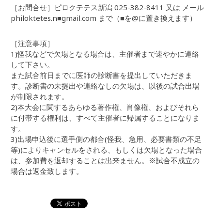
［お問合せ］ピロクテテス新潟 025-382-8411 又は メール
philoktetes.n■gmail.com まで（■を@に置き換えます）
［注意事項］
1)怪我などで欠場となる場合は、主催者まで速やかに連絡
して下さい。
また試合前日までに医師の診断書を提出していただきま
す。診断書の未提出や連絡なしの欠場は、以後の試合出場
が制限されます。
2)本大会に関するあらゆる著作権、肖像権、およびそれら
に付帯する権利は、すべて主催者に帰属することになりま
す。
3)出場申込後に選手側の都合(怪我、急用、必要書類の不足
等)によりキャンセルをされる、もしくは欠場となった場合
は、参加費を返却することは出来ません。※試合不成立の
場合は返金致します。