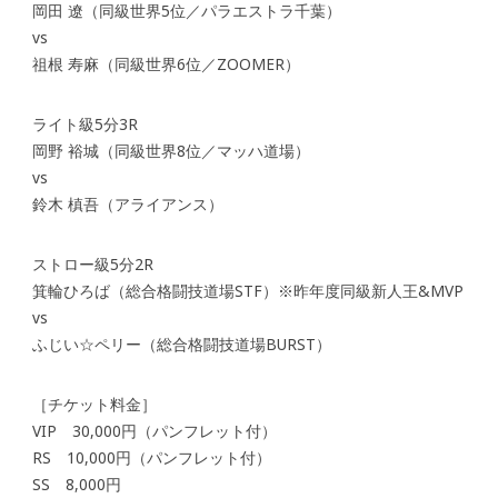
岡田 遼（同級世界5位／パラエストラ千葉）
vs
祖根 寿麻（同級世界6位／ZOOMER）
ライト級5分3R
岡野 裕城（同級世界8位／マッハ道場）
vs
鈴木 槙吾（アライアンス）
ストロー級5分2R
箕輪ひろば（総合格闘技道場STF）※昨年度同級新人王&MVP
vs
ふじい☆ペリー（総合格闘技道場BURST）
［チケット料金］
VIP 30,000円（パンフレット付）
RS 10,000円（パンフレット付）
SS 8,000円