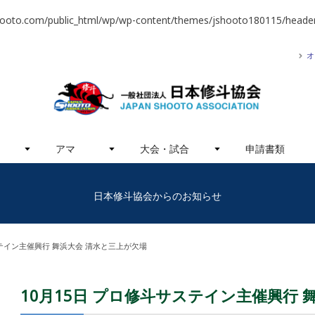
hooto.com/public_html/wp/wp-content/themes/jshooto180115/header
オ
アマ
大会・試合
申請書類
日本修斗協会からのお知らせ
ステイン主催興行 舞浜大会 清水と三上が欠場
10月15日 プロ修斗サステイン主催興行 