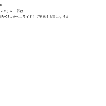
R
YM東京）の一戦は
宿FACE大会へスライドして実施する事になりま