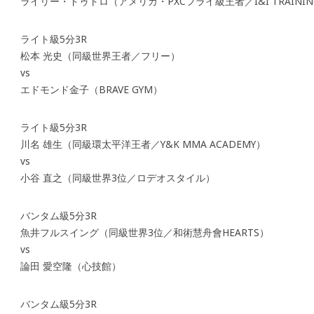
ライリー・ドゥトロ（アメリカ・PXCフライ級王者／I&I TRAINING
ライト級5分3R
松本 光史（同級世界王者／フリー）
vs
エドモンド金子（BRAVE GYM）
ライト級5分3R
川名 雄生（同級環太平洋王者／Y&K MMA ACADEMY）
vs
小谷 直之（同級世界3位／ロデオスタイル）
バンタム級5分3R
魚井フルスイング（同級世界3位／和術慧舟會HEARTS）
vs
論田 愛空隆（心技館）
バンタム級5分3R