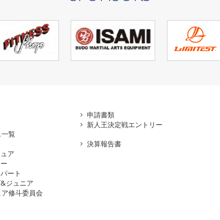
アマ
申請書類
新人王決定戦エントリー
ス一覧
決算報告書
チュア
ナー
スパート
&ジュニア
ュア修斗委員会