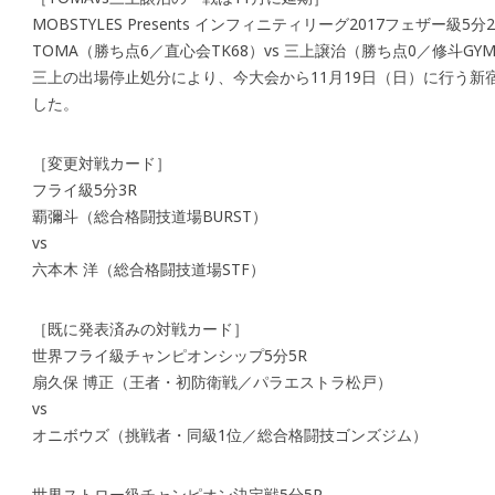
MOBSTYLES Presents インフィニティリーグ2017フェザー級5分2
TOMA（勝ち点6／直心会TK68）vs 三上譲治（勝ち点0／修斗G
三上の出場停止処分により、今大会から11月19日（日）に行う新
した。
［変更対戦カード］
フライ級5分3R
覇彌斗（総合格闘技道場BURST）
vs
六本木 洋（総合格闘技道場STF）
［既に発表済みの対戦カード］
世界フライ級チャンピオンシップ5分5R
扇久保 博正（王者・初防衛戦／パラエストラ松戸）
vs
オニボウズ（挑戦者・同級1位／総合格闘技ゴンズジム）
世界ストロー級チャンピオン決定戦5分5R