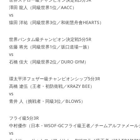
澤田 龍人（同級世界1位／AACC）
vs
猿田 洋祐（同級世界3位／和術慧舟會HEARTS）
世界バンタム級チャンピオン決定戦5分5R
佐藤 将光（同級世界1位／坂口道場一族）
vs
石橋 佳大（同級世界2位／DURO GYM）
環太平洋フェザー級チャンピオンシップ5分3R
高橋 遼伍（王者・初防衛戦／KRAZY BEE）
vs
青井 人（挑戦者・同級3位／BLOWS）
フライ級5分3R
中村優作（日本・WSOF-GCフライ級王者／チームアルファメール
vs