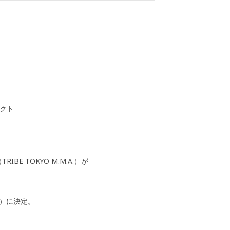
クト
E TOKYO M.M.A.）が
F）に決定。