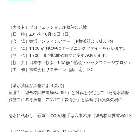
［大会名］プロフェッショナル修斗公式戦
［日 時］2017年10月15日（日）
［会 場］舞浜アンフィシアター JR舞浜駅より徒歩7分
［開 場］14:00 ※開場中にオープニングファイトを行います。
［開 始］15:00 ※開場開始時間に変更があります。
［協 力］日本修斗協会・USA修斗協会・バックステージプロジェ
［主 催］株式会社サステイン［認 定］ISC
［清水清隆が負傷により欠場］
覇彌斗（総合格闘技道場BURST）と対戦を予定していた清水清隆（TRIB
調整中に拳を負傷「左第4中手骨骨折」と診断され負傷欠場に。
清水に代わり、覇彌斗の対戦相手は六本木洋（総合格闘技道場ST
［TOMAvs三上譲治の一戦は11月に延期］