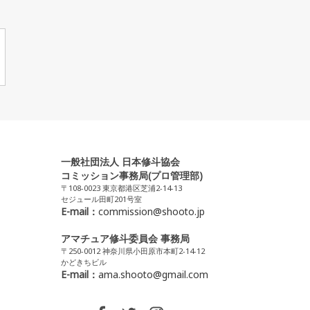
一般社団法人 日本修斗協会
コミッション事務局(プロ管理部)
〒108-0023 東京都港区芝浦2-14-13
セジュール田町201号室
E-mail：
commission@shooto.jp
アマチュア修斗委員会 事務局
〒250-0012 神奈川県小田原市本町2-14-12
かどきちビル
E-mail：
ama.shooto@gmail.com