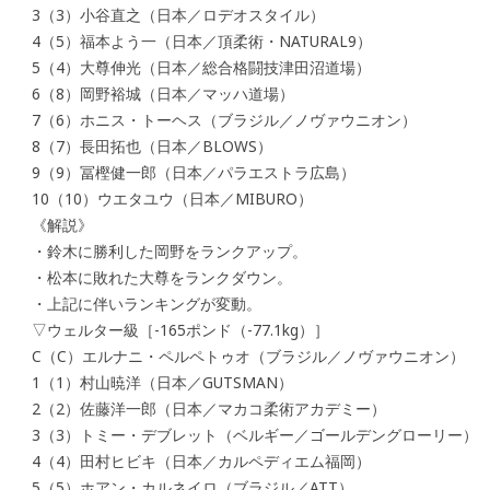
3（3）小谷直之（日本／ロデオスタイル）
4（5）福本よう一（日本／頂柔術・NATURAL9）
5（4）大尊伸光（日本／総合格闘技津田沼道場）
6（8）岡野裕城（日本／マッハ道場）
7（6）ホニス・トーヘス（ブラジル／ノヴァウニオン）
8（7）長田拓也（日本／BLOWS）
9（9）冨樫健一郎（日本／パラエストラ広島）
10（10）ウエタユウ（日本／MIBURO）
《解説》
・鈴木に勝利した岡野をランクアップ。
・松本に敗れた大尊をランクダウン。
・上記に伴いランキングが変動。
▽ウェルター級［-165ポンド（-77.1kg）］
C（C）エルナニ・ペルペトゥオ（ブラジル／ノヴァウニオン）
1（1）村山暁洋（日本／GUTSMAN）
2（2）佐藤洋一郎（日本／マカコ柔術アカデミー）
3（3）トミー・デブレット（ベルギー／ゴールデングローリー）
4（4）田村ヒビキ（日本／カルペディエム福岡）
5（5）ホアン・カルネイロ（ブラジル／ATT）