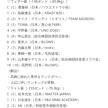
▽フェザー級［-145ポンド（-65.8kg）］
C（C）齋藤裕（日本／パラエストラ小岩）
1（1）高橋遼伍（日本／KRAZY BEE）
2（2）マイク・グランディ（イギリス／TEAM KAOBON）
3（3）TOMA（日本／直心会TK68）
4（4）宇野薫（日本／UNO DOJO）
5（6）仲山貴志（総合格闘技津田沼道場）
6（5）青井人（日本／BLOWS）
7（7）内藤太尊（日本／roots）
8（8）摩嶋一整（日本／毛利道場）
9（9）山本健斗デリカット（日本／総合格闘技道場コブラ会）
10（10）高野明（日本／BLOWS）
《解説》
・高橋に敗れた青井をランクダウン。
・上記に伴いランキングが変動。
▽ライト級［-155ポンド（-70.3kg）］
C（C）松本光史（日本／MASTER JAPAN）
1（1）川名雄生（日本／Y&K MMA ACADEMY）
2（2）AB（日本／和術慧舟會駿河道場）