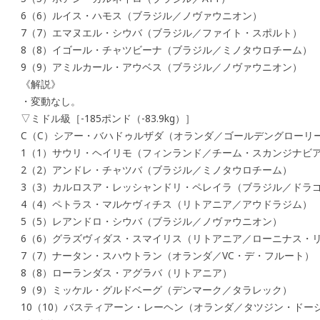
6（6）ルイス・ハモス（ブラジル／ノヴァウニオン）
7（7）エマヌエル・シウバ（ブラジル／ファイト・スポルト）
8（8）イゴール・チャツビーナ（ブラジル／ミノタウロチーム）
9（9）アミルカール・アウベス（ブラジル／ノヴァウニオン）
《解説》
・変動なし。
▽ミドル級［-185ポンド（-83.9kg）］
C（C）シアー・バハドゥルザダ（オランダ／ゴールデングローリ
1（1）サウリ・ヘイリモ（フィンランド／チーム・スカンジナビ
2（2）アンドレ・チャツバ（ブラジル／ミノタウロチーム）
3（3）カルロスア・レッシャンドリ・ペレイラ（ブラジル／ドラ
4（4）ペトラス・マルケヴィチス（リトアニア／アウドラジム）
5（5）レアンドロ・シウバ（ブラジル／ノヴァウニオン）
6（6）グラズヴィダス・スマイリス（リトアニア／ローニナス・
7（7）ナータン・スハウトラン（オランダ／VC・デ・フルート）
8（8）ローランダス・アグラバ（リトアニア）
9（9）ミッケル・グルドベーグ（デンマーク／タラレック）
10（10）バスティアーン・レーヘン（オランダ／タツジン・ドー