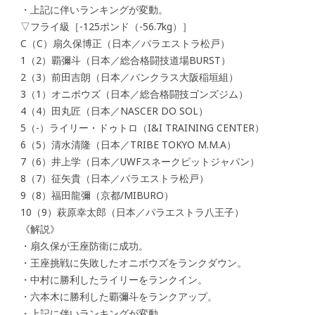
・上記に伴いランキングが変動。
▽フライ級［-125ポンド（-56.7kg）］
C（C）扇久保博正（日本／パラエストラ松戸）
1（2）覇彌斗（日本／総合格闘技道場BURST）
2（3）前田吉朗（日本／パンクラス大阪稲垣組）
3（1）オニボウズ（日本／総合格闘技ゴンズジム）
4（4）田丸匠（日本／NASCER DO SOL）
5（-）ライリー・ドゥトロ（I&I TRAINING CENTER）
6（5）清水清隆（日本／TRIBE TOKYO M.M.A）
7（6）井上学（日本／UWFスネークピットジャパン）
8（7）征矢貴（日本／パラエストラ松戸）
9（8）福田龍彌（京都/MIBURO）
10（9）萩原幸太郎（日本／パラエストラ八王子）
《解説》
・扇久保が王座防衛に成功。
・王座挑戦に失敗したオニボウズをランクダウン。
・中村に勝利したライリーをランクイン。
・六本木に勝利した覇彌斗をランクアップ。
・上記に伴いランキングが変動。