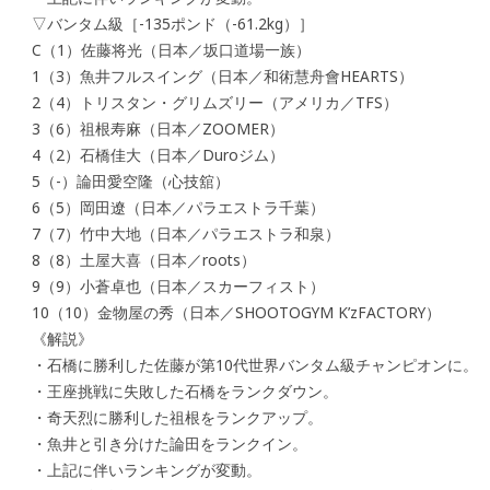
▽バンタム級［-135ポンド（-61.2kg）］
C（1）佐藤将光（日本／坂口道場一族）
1（3）魚井フルスイング（日本／和術慧舟會HEARTS）
2（4）トリスタン・グリムズリー（アメリカ／TFS）
3（6）祖根寿麻（日本／ZOOMER）
4（2）石橋佳大（日本／Duroジム）
5（-）論田愛空隆（心技舘）
6（5）岡田遼（日本／パラエストラ千葉）
7（7）竹中大地（日本／パラエストラ和泉）
8（8）土屋大喜（日本／roots）
9（9）小蒼卓也（日本／スカーフィスト）
10（10）金物屋の秀（日本／SHOOTOGYM K’zFACTORY）
《解説》
・石橋に勝利した佐藤が第10代世界バンタム級チャンピオンに。
・王座挑戦に失敗した石橋をランクダウン。
・奇天烈に勝利した祖根をランクアップ。
・魚井と引き分けた論田をランクイン。
・上記に伴いランキングが変動。