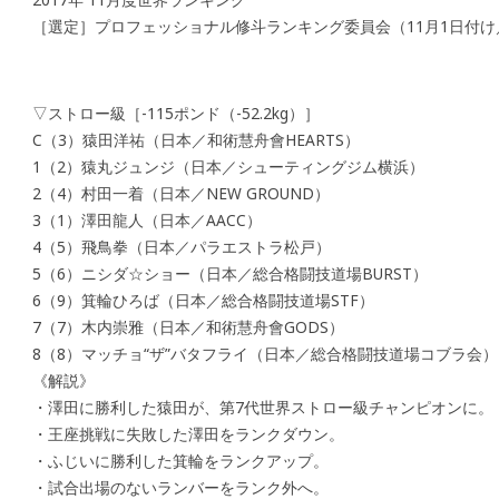
［選定］プロフェッショナル修斗ランキング委員会（11月1日付け／
▽ストロー級［-115ポンド（-52.2kg）］
C（3）猿田洋祐（日本／和術慧舟會HEARTS）
1（2）猿丸ジュンジ（日本／シューティングジム横浜）
2（4）村田一着（日本／NEW GROUND）
3（1）澤田龍人（日本／AACC）
4（5）飛鳥拳（日本／パラエストラ松戸）
5（6）ニシダ☆ショー（日本／総合格闘技道場BURST）
6（9）箕輪ひろば（日本／総合格闘技道場STF）
7（7）木内崇雅（日本／和術慧舟會GODS）
8（8）マッチョ“ザ”バタフライ（日本／総合格闘技道場コブラ会）
《解説》
・澤田に勝利した猿田が、第7代世界ストロー級チャンピオンに。
・王座挑戦に失敗した澤田をランクダウン。
・ふじいに勝利した箕輪をランクアップ。
・試合出場のないランバーをランク外へ。