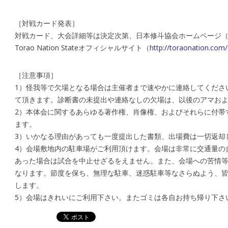
［対戦カード発表］
対戦カード、大会詳細等は決定次第、日本修斗協会ホームページ
Torao Nation Stateオフィシャルサイト（
http://toraonation.com/
［注意事項］
1）怪我等で欠場となる場合は主催者まで速やかに連絡してくださ
て頂きます。診断書の未提出や連絡なしの欠場は、以後のアマお
2）本体会に関するあらゆる著作権、肖像権、およびそれらに付帯
ます。
3）いかなる理由があっても一度提出した書類、出場費は一切返却
4）会場敷地内の駐車場がご利用頂けます。会場は非常に交通量の
あった場合は試合を中止せざるをえません。また、会場への苦情
なります。節度を保ち、無理な駐車、迷惑駐車等なさらぬよう、
します。
5）会場はきれいにご利用下さい。またゴミは各自お持ち帰り下さ