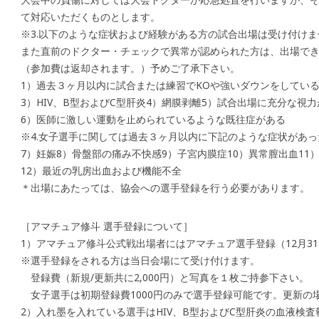
て対応いただくものとします。
※3.以下のような症状および経験がある方の試合出場は受け付けま
また直前のドクター・チェックで異常が認められた方は、出場で
（参加費は返却されます。）予めご了承下さい。
1）過去３ヶ月以内に試合または練習でKOや強いダウンをしている
3）HIV、B型およびC型肝炎4）網膜剥離5）試合出場に充分な視
6）医師に激しい運動を止められているような既往症がある
※4.女子選手に関しては過去３ヶ月以内に下記のような症状があ
7）妊娠8）骨盤部の痛み不快感9）子宮内膜症10）異常膣出血11
12）最近の乳房出血および機能不全
＊出場にあたっては、協会への選手登録を行う必要があります。
［アマチュア修斗 選手登録について］
1）アマチュア修斗公式戦出場者にはアマチュア選手登録（12月3
※選手登録をされる方は当日会場にて受け付けます。
登録費（新規/更新共に2,000円）と写真を１枚ご持参下さい。
女子選手は初期登録費1000円のみで選手登録可能です。更新の
2）入れ墨を入れている選手はHIV、B型およびC型肝炎の血液検