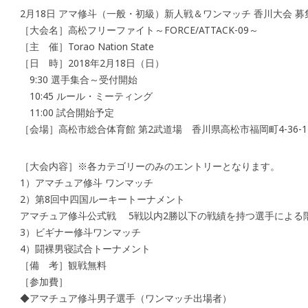
2月18日 アマ修斗（一般・初級）新人戦＆ワンマッチ 香川大会 募
［大会名］高松フリーファイト～FORCE/ATTACK-09～
［主 催］Torao Nation State
［日 時］2018年2月18日（日）
9:30 選手集合～受付開始
10:45 ルール・ミーティング
11:00 試合開始予定
［会場］高松市総合体育館 第2武道場 香川県高松市福岡町4-36-1
［大会内容］※各カテゴリーのみのエントリーとなります。
1）アマチュア修斗 ワンマッチ
2）第8回中四国ルーキートーナメント
アマチュア修斗公式戦 5戦以内2勝以下の戦績を持つ選手による
3）ビギナー修斗ワンマッチ
4）闘裸男寝試合トーナメント
［備 考］観戦無料
［参加費］
◆アマチュア修斗男子選手（ワンマッチ出場者）