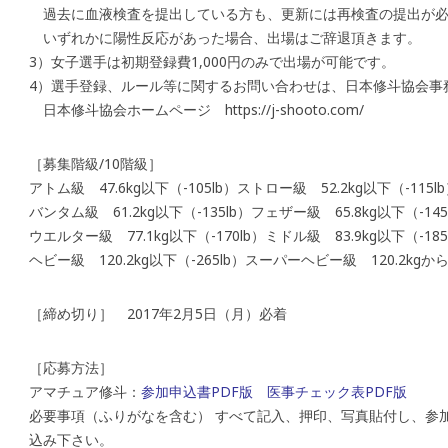
過去に血液検査を提出している方も、更新には再検査の提出が必
いずれかに陽性反応があった場合、出場はご辞退頂きます。
3）女子選手は初期登録費1,000円のみで出場が可能です。
4）選手登録、ルール等に関するお問い合わせは、日本修斗協会事
日本修斗協会ホームページ https://j-shooto.com/
［募集階級/10階級］
アトム級 47.6kg以下（-105lb）ストロー級 52.2kg以下（-115lb
バンタム級 61.2kg以下（-135lb）フェザー級 65.8kg以下（-145
ウエルター級 77.1kg以下（-170lb）ミドル級 83.9kg以下（-185
ヘビー級 120.2kg以下（-265lb）スーパーヘビー級 120.2kgから
［締め切り］ 2017年2月5日（月）必着
［応募方法］
アマチュア修斗：
参加申込書PDF版
医事チェック表PDF版
必要事項（ふりがなを含む） すべて記入、押印、写真貼付し、参
込み下さい。