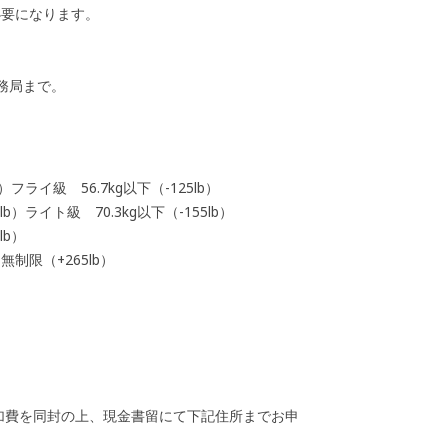
要になります。
務局まで。
）フライ級 56.7kg以下（-125lb）
lb）ライト級 70.3kg以下（-155lb）
lb）
無制限（+265lb）
加費を同封の上、現金書留にて下記住所までお申