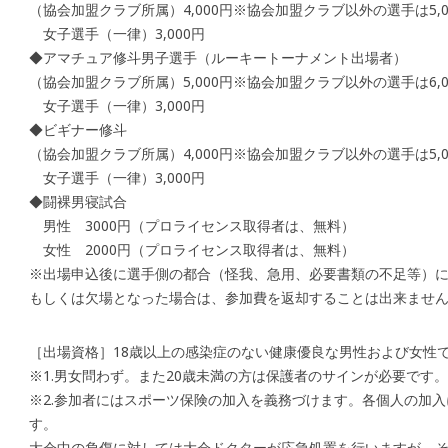
（協会加盟クラブ所属）4,000円※協会加盟クラブ以外の選手は5,0
女子選手（一律）3,000円
◆アマチュア修斗男子選手（ルーキートーナメント出場者）
（協会加盟クラブ所属）5,000円※協会加盟クラブ以外の選手は6,0
女子選手（一律）3,000円
◆ビギナー修斗
（協会加盟クラブ所属）4,000円※協会加盟クラブ以外の選手は5,0
女子選手（一律）3,000円
◆闘裸男寝試合
男性 3000円（プロライセンス取得者は、無料）
女性 2000円（プロライセンス取得者は、無料）
※出場申込後に選手側の都合（怪我、急用、必要書類の不足等）
もしくは欠場となった場合は、参加費を返却することは出来ませ
［出場資格］18歳以上の感染症のない健康優良な男性および女性
※1.男女問わず。また20歳未満の方は保護者のサインが必要です。
※2.参加者にはスポーツ保険の加入を義務づけます。各個人の加
す。
大会中の負傷に対しては大会ドクターが応急処置を行いますが、