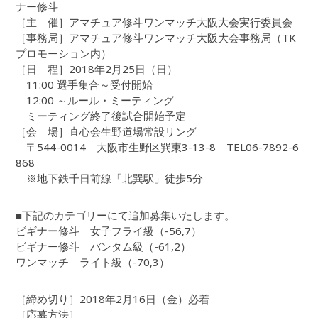
ナー修斗
［主 催］アマチュア修斗ワンマッチ大阪大会実行委員会
［事務局］アマチュア修斗ワンマッチ大阪大会事務局（TK
プロモーション内）
［日 程］2018年2月25日（日）
11:00 選手集合～受付開始
12:00 ～ルール・ミーティング
ミーティング終了後試合開始予定
［会 場］直心会生野道場常設リング
〒544-0014 大阪市生野区巽東3-13-8 TEL06-7892-6
868
※地下鉄千日前線「北巽駅」徒歩5分
■下記のカテゴリーにて追加募集いたします。
ビギナー修斗 女子フライ級（-56,7）
ビギナー修斗 バンタム級（-61,2）
ワンマッチ ライト級（-70,3）
［締め切り］2018年2月16日（金）必着
［応募方法］