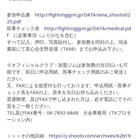
参加申込書
http://fightinggym.jp/DATA/ama_shooto02
25.pdf
医事チェック表
http://fightinggym.jp/DATA/medical.pd
f
に必要事項（ふりがなを含む）
すべて記入、押印、写真貼付し、参加費を同封の上、現金
書留にて直心会生野道場（TK68）までお申込み下さい。
※オフィシャルクラブ・加盟ジムは参加費の当日払いも可
能です。前日に申込用紙、医事チェック用紙のみご発送く
ださい。
又、FAXによる仮受付も行っております。申込用紙・医事チ
ェック表をFAXの上、原本を当日お持ち込みください。
普通郵便、及びFAXで申し込まれた方は、必ず電話にてその
旨をご一報ください。
TEL及びFAX番号：06-7892-6868 大会事務局（TKプロモ
ーション内）
＞＞＞その他詳細
https://j-shooto.com/archives/62619