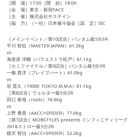
［開 場］17:30［開 始］18:00
［会 場］東京・新宿FACE
［主 催］株式会社サステイン
［協 力］（一社）日本修斗協会［認 定］ISC
［メインイベント／第10試合］バンタム級5分3R
平川 智也（MASTER JAPAN）61.2kg
vs
海老原 洋輔（パラエストラ松戸）61.1kg
［セミファイナル／第9試合］バンタム級5分3R
一條 貴洋（ブレイブハート）61.0kg
vs
笹 晋久（TRIBE TOKYO M.M.A）61.1kg
［第8試合］ウェルター級5分2R
田口 泰地（roots）76.9kg
vs
上野 勇貴（AACC×SPIDER）77.0kg
［第7試合］MOBSTYLES presents インフィニティリーグ
2018ストロー級5分2R
楳沢 智治（AACC×SPIDER）52.2kg