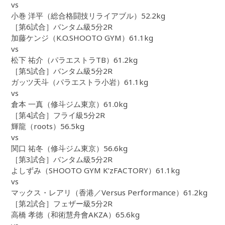
vs
小巻 洋平（総合格闘技リライアブル）52.2kg
［第6試合］バンタム級5分2R
加藤ケンジ（K.O.SHOOTO GYM）61.1kg
vs
松下 祐介（パラエストラTB）61.2kg
［第5試合］バンタム級5分2R
ガッツ天斗（パラエストラ小岩）61.1kg
vs
倉本 一真（修斗ジム東京）61.0kg
［第4試合］フライ級5分2R
輝龍（roots）56.5kg
vs
関口 祐冬（修斗ジム東京）56.6kg
［第3試合］バンタム級5分2R
よしずみ（SHOOTO GYM K’zFACTORY）61.1kg
vs
マックス・レアリ（香港／Versus Performance）61.2kg
［第2試合］フェザー級5分2R
高橋 孝徳（和術慧舟會AKZA）65.6kg