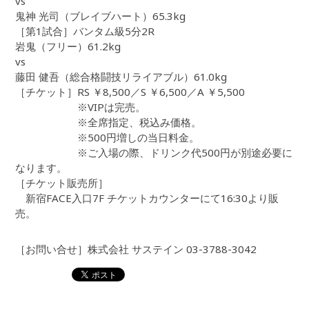
vs
鬼神 光司（ブレイブハート）65.3kg
［第1試合］バンタム級5分2R
岩鬼（フリー）61.2kg
vs
藤田 健吾（総合格闘技リライアブル）61.0kg
［チケット］RS ￥8,500／S ￥6,500／A ￥5,500
※VIPは完売。
※全席指定、税込み価格。
※500円増しの当日料金。
※ご入場の際、ドリンク代500円が別途必要に
なります。
［チケット販売所］
新宿FACE入口7F チケットカウンターにて16:30より販
売。
［お問い合せ］株式会社 サステイン 03-3788-3042