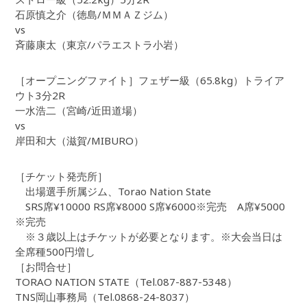
石原慎之介（徳島/ＭＭＡＺジム）
vs
斉藤康太（東京/パラエストラ小岩）
［オープニングファイト］フェザー級（65.8kg）トライア
ウト3分2R
一水浩二（宮崎/近田道場）
vs
岸田和大（滋賀/MIBURO）
［チケット発売所］
出場選手所属ジム、Torao Nation State
SRS席¥10000 RS席¥8000 S席¥6000※完売 A席¥5000
※完売
※３歳以上はチケットが必要となります。※大会当日は
全席種500円増し
［お問合せ］
TORAO NATION STATE（Tel.087-887-5348）
TNS岡山事務局（Tel.0868-24-8037）