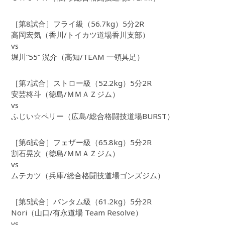
［第8試合］フライ級（56.7kg）5分2R
高岡宏気（香川/トイカツ道場香川支部）
vs
堀川“55” 滉介（高知/TEAM 一領具足）
［第7試合］ストロー級（52.2kg）5分2R
安芸柊斗（徳島/ＭＭＡＺジム）
vs
ふじい☆ペリー（広島/総合格闘技道場BURST）
［第6試合］フェザー級（65.8kg）5分2R
割石晃次（徳島/ＭＭＡＺジム）
vs
ムテカツ（兵庫/総合格闘技道場ゴンズジム）
［第5試合］バンタム級（61.2kg）5分2R
Nori（山口/有永道場 Team Resolve）
vs