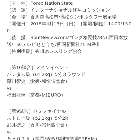
［主 催］Torao Nation State
［認 定］インターナショナル修斗コミッション
［会 場］香川県高松市/高松シンボルタワー展示場
［開催日］2018年4月15日（日）［開場/開始］14:00/15:0
0
［後 援］BoutReview.com/ゴング格闘技/RNC西日本放
送/TSCテレビせとうち/四国新聞社/ＦＭ香川
［特別後援］香川県レスリング協会
［第10試合］メインイベント
バンタム級（61.2kg）5分３ラウンド
藤川智史（愛媛/和憬蛍雪會）
vs
福田龍彌（京都/MIBURO）
［第9試合］セミファイナル
ストロー級（52.2kg）5分2R
武井徳之（香川/讃州四心會）
vs
ＳＨＯＴＡ（福岡/総合格闘技道場STEAM）