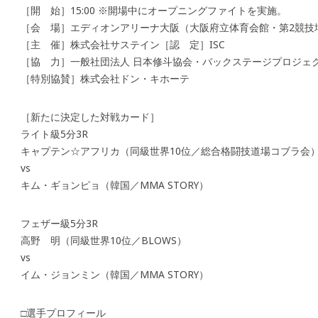
［開 始］15:00 ※開場中にオープニングファイトを実施。
［会 場］エディオンアリーナ大阪（大阪府立体育会館・第2競技
［主 催］株式会社サステイン［認 定］ISC
［協 力］一般社団法人 日本修斗協会・バックステージプロジェ
［特別協賛］株式会社ドン・キホーテ
［新たに決定した対戦カード］
ライト級5分3R
キャプテン☆アフリカ（同級世界10位／総合格闘技道場コブラ会
vs
キム・ギョンピョ（韓国／MMA STORY）
フェザー級5分3R
高野 明（同級世界10位／BLOWS）
vs
イム・ジョンミン（韓国／MMA STORY）
□選手プロフィール