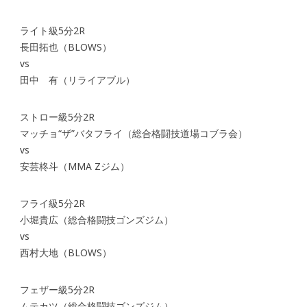
ライト級5分2R
長田拓也（BLOWS）
vs
田中 有（リライアブル）
ストロー級5分2R
マッチョ“ザ”バタフライ（総合格闘技道場コブラ会）
vs
安芸柊斗（MMA Zジム）
フライ級5分2R
小堀貴広（総合格闘技ゴンズジム）
vs
西村大地（BLOWS）
フェザー級5分2R
ムテカツ（総合格闘技ゴンズジム）