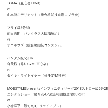
TOMA（直心会TK68）
vs
山本健斗デリカット（総合格闘技道場コブラ会）
フライ級5分3R
前田吉朗（パンクラス大阪稲垣組）
vs
オニボウズ（総合格闘技ゴンズジム）
バンタム級5分3R
奇天烈（修斗GYMS直心会）
vs
ダイキ・ライトイヤー（修斗GYM神戸）
MOBSTYLESpresentsインフィニティリーグ2018ストロー級5分2R
ニシダ☆ショー（勝ち点4／総合格闘技道場BURST）
vs
小巻洋平（勝ち点4／リライアブル）