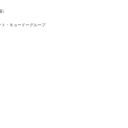
場）
クト・キョードーグループ
）