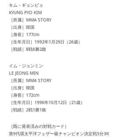
キム・ギョンピョ
KYUNG PYO KIM
［所属］MMA STORY
［出身］韓国
［身長］177cm
［生年月日］1992年1月29日（26歳）
［戦績］8戦6勝2敗
イム・ジョンミン
LE JEONG MIN
［所属］MMA STORY
［出身］韓国
［身長］172cm
［生年月日］1996年10月12日（21歳）
［戦績］2戦1勝1敗
［既に発表済みの対戦カード］
第9代環太平洋フェザー級チャンピオン決定戦5分3R