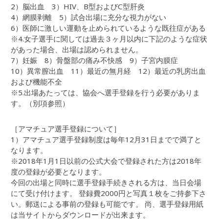
2）脳出血 3）HIV、B型およびC型肝炎
4）網膜剥離 5）試合出場に充分な視力がない
6）医師に激しい運動を止められているような既往症がある
※4.女子選手に関しては過去３ヶ月以内に下記のような症状
があった場合、出場は認められません。
7）妊娠 8）骨盤部の痛み不快感 9）子宮内膜症
10）異常膣出血 11）最近の無月経 12）最近の乳房出血
および機能不全
※5.出場あたっては、協会へ選手登録を行う必要がありま
す。（別項参照）
［アマチュア選手登録について］
1）アマチュア選手登録制度は毎年12月31日までで満了と
なります。
※2018年1月1日以前の公式大会で登録された方は2018年
度の登録が必要となります。
今回の出場と同時に選手登録手続きされる方は、当日会場
にて受け付けます。 登録費2000円と写真１枚をご持参下さ
い。郵送による事前の登録も可能です。 尚、選手登録用紙
は当サイトからダウンロードが出来ます。