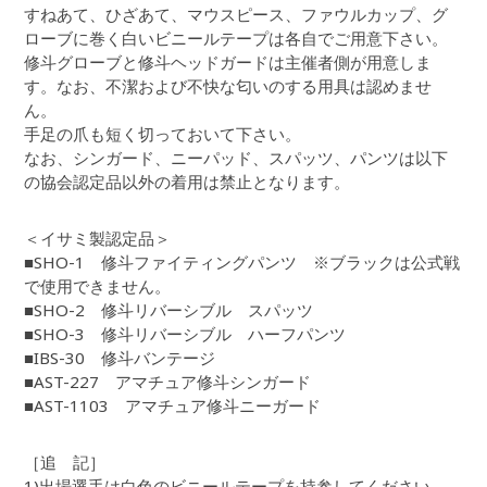
すねあて、ひざあて、マウスピース、ファウルカップ、グ
ローブに巻く白いビニールテープは各自でご用意下さい。
修斗グローブと修斗ヘッドガードは主催者側が用意しま
す。なお、不潔および不快な匂いのする用具は認めませ
ん。
手足の爪も短く切っておいて下さい。
なお、シンガード、ニーパッド、スパッツ、パンツは以下
の協会認定品以外の着用は禁止となります。
＜イサミ製認定品＞
■SHO-1 修斗ファイティングパンツ ※ブラックは公式戦
で使用できません。
■SHO-2 修斗リバーシブル スパッツ
■SHO-3 修斗リバーシブル ハーフパンツ
■IBS-30 修斗バンテージ
■AST-227 アマチュア修斗シンガード
■AST-1103 アマチュア修斗ニーガード
［追 記］
1)出場選手は白色のビニールテープを持参してください。