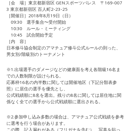
［会 場］東京都新宿区 GENスポーツパレス 〒169-007
3 東京都新宿区 百人町2-23-25
［開催日］2018年8月19日（日）
09:30 選手集合〜受付開始
10:30 ルール・ミーティング
10:45 試合開始予定
［内 容］
日本修斗協会制定のアマチュア修斗公式ルールの則った、
男女別/階級別のトーナメント
※1.出場選手のダメージなどの健康面を考え各階級16名ま
での人数制限が設けられる。
応募枠16名の内半数に関しては開催地区（下記分類表参
照）に居住の選手を優先とし、
公式戦績順に8名を選出。残りの8名に関しては居住地に関
係なく全ての選手から公式戦績順に選出される。
※2.参加申し込み多数の場合は、アマチュア公式戦績を参考
に選考を行う場合があります。
この際、記入漏れがある（フリガナを含む）、写真を貼っ