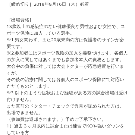
［締め切り］2018年8月16日（木）必着
［出場資格］
18歳以上の感染症のない健康優良な男性および女性で、ス
ポーツ保険に加入している選手。
※1.男女問わず。また20歳未満の方は保護者のサインが必
要です。
※2.参加者にはスポーツ保険の加入を義務づけます。各個人
の加入に関してはあくまでも参加者本人の責務とします。
大会中の負傷に対しては大会ドクターが応急処置を行いま
すが、
その後の治療に関しては各個人のスポーツ保険にて対応い
ただくものとします。
※3.以下のような症状および経験がある方の試合出場は受け
付けません。
また直前のドクター・チェックで異常が認められた方は、
出場できません。
（参加費は返却されます。）予めご了承下さい。
1）過去３ヶ月以内に試合または練習でKOや強いダウンを
している方