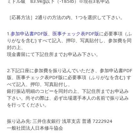
ミドル級 83.9kg以下（-185lb）※現在3名申込
［応募方法］2通りの方法の内、1つを選択して下さい。
1.
参加申込書PDF版
、
医事チェック表PDF版
に必要事項（ふ
りがなを含む) すべて記入、押印、写真貼付し、参加費を同
封の上、
現金書留にて下記住所までお申込み下さい。
2.下記口座に参加費を振り込んでいただき、参加申込書PDF
版、医事チェック表PDF版に必要事項（ふりがなを含む) す
べて記入、押印、写真貼付し、
銀行振込明細のコピーを同封の上、下記住所までお申込み
下さい。尚その際は、必ず出場選手本人の名前で振り込み
を行ってください。
振り込み先: 三井住友銀行 浅草支店 普通 7222924
一般社団法人日本修斗協会