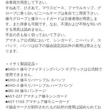
赤青両方用意して下さい。
すねあて、ひざあて、マウスピース、ファウルカップ、グ
ローブに巻く白いビニールテープは各自でご用意下さい。
修斗グローブと修斗ヘッドガードは主催者側が用意しま
す。また持参も可能です。なお、不潔および不快な匂いの
する用具は認めません。
手足の爪も短く切っておいて下さい。
アマチュア公式戦において、シンガード、ニーパッド、ス
パッツ、パンツは以下の協会認定品以外の着用は禁止とな
ります。
＜イサミ製認定品＞
■SHO-1 修斗ファイティングパンツ ※ブラックは公式戦で
使用できません。
■SHO-2 修斗リバーシブル スパッツ
■SHO-3 修斗リバーシブル ハーフパンツ
■IBS-30 修斗バンテージ
■AST-227 アマチュア修斗シンガード
■AST-1103 アマチュア修斗ニーガード
※協会マークが刻印されたもの以外の使用は認められてお