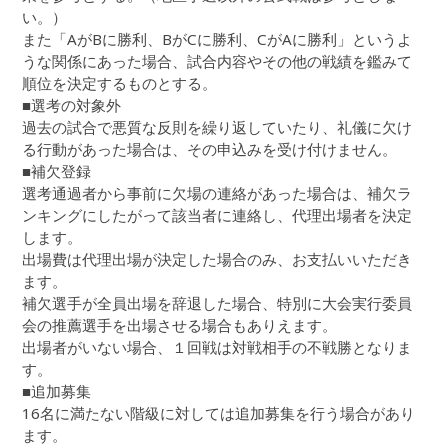
い。）
また「AがBに勝利、BがCに勝利、CがAに勝利」というよ
うな関係にあった場合、試合内容やその他の戦績を鑑みて
順位を決定するものとする。
■選考の対象外
過去の試合で悪質な反則を繰り返していたり、礼儀に欠け
る行動があった場合は、その申込みを受け付けません。
■補欠登録
選考通過者から事前に欠場の連絡があった場合は、補欠ラ
ンキングにしたがって該当者に連絡し、代理出場者を決定
します。
出場費は代理出場が決定した場合のみ、お支払いいただき
ます。
補欠選手が全員出場を辞退した場合、特別に大会実行委員
会の推薦選手を出場させる場合もありえます。
出場者がいない場合、１回戦は対戦相手の不戦勝となりま
す。
■追加募集
16名に満たない階級に対しては追加募集を行う場合があり
ます。