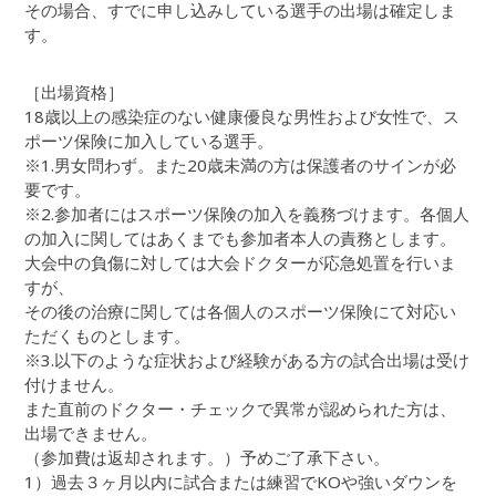
その場合、すでに申し込みしている選手の出場は確定しま
す。
［出場資格］
18歳以上の感染症のない健康優良な男性および女性で、ス
ポーツ保険に加入している選手。
※1.男女問わず。また20歳未満の方は保護者のサインが必
要です。
※2.参加者にはスポーツ保険の加入を義務づけます。各個人
の加入に関してはあくまでも参加者本人の責務とします。
大会中の負傷に対しては大会ドクターが応急処置を行いま
すが、
その後の治療に関しては各個人のスポーツ保険にて対応い
ただくものとします。
※3.以下のような症状および経験がある方の試合出場は受け
付けません。
また直前のドクター・チェックで異常が認められた方は、
出場できません。
（参加費は返却されます。）予めご了承下さい。
1）過去３ヶ月以内に試合または練習でKOや強いダウンを