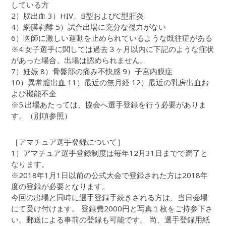
している方
2）脳出血 3）HIV、B型およびC型肝炎
4）網膜剥離 5）試合出場に充分な視力がない
6）医師に激しい運動を止められているような既往症がある
※4.女子選手に関しては過去３ヶ月以内に下記のような症状
があった場合、出場は認められません。
7）妊娠 8）骨盤部の痛み不快感 9）子宮内膜症
10）異常膣出血 11）最近の無月経 12）最近の乳房出血お
よび機能不全
※5.出場あたっては、協会へ選手登録を行う必要がありま
す。（別項参照）
［アマチュア選手登録について］
1）アマチュア選手登録制度は毎年12月31日までで満了と
なります。
※2018年1月1日以前の公式大会で登録された方は2018年
度の登録が必要となります。
今回の出場と同時に選手登録手続きされる方は、当日会場
にて受け付けます。 登録費2000円と写真１枚をご持参下さ
い。郵送による事前の登録も可能です。 尚、選手登録用紙