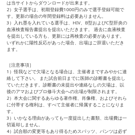
は当サイトからダウンロードが出来ます。
2）女子選手は、初期登録費1000円のみで選手登録可能で
す。更新の場合の年間登録料は必要ありません。
3）入れ墨を入れている選手は、HIV、B型およびC型肝炎の
血液検査報告書提出を提出いただきます。 過去に血液検査
を提出している方も、更新には再検査の必要があります。
いずれかに陽性反応があった場合、出場はご辞退いただき
ます。
［注意事項］
1）怪我などで欠場となる場合は、主催者まですみやかに連
絡して下さい。 また試合前日までに医師の診断書を提出し
ていただきます。診断書の未提出や連絡なしの欠場は、以
後のアマおよびプロ修斗大会への出場が制限されます。
2）本大会に関するあらゆる著作権、肖像権、およびそれら
に付帯する権利は、すべて主催者に帰属することになりま
す。
3）いかなる理由があっても一度提出した書類、出場費は一
切返却しません。
4）試合順の変更等もあり得るためスパッツ、パンツは必ず