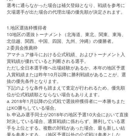
選考に通らなかった場合は補欠登録となり、戦績を参考に
欠場選手が出た場合の代理出場の優先順が決定されます。
1.地区選抜枠獲得者
10地区の選抜トーナメント（北海道、東北、関東、東海、
北信越、関西、中国、四国、九州、沖縄）の優勝者。
2.委員会推薦枠
アマチュア修斗における公式戦績、およびトーナメント入
賞戦績が優れていると判断される選手。
ただし全日本選手権へ出場経験があるか、本年の地区予選
入賞戦績または昨年10月以降に勝利戦績があることが、選
抜の優先条件となります。
下記のような条件も踏まえて査定が行われるため、優先順
位が公式戦績順とならない場合もありえます。
a. 2018年1月以降の公式戦で選抜枠獲得者に一本勝ちまた
はKO勝ちしている場合。
b. 申込み選手同士が2018年の地区予選10大会において直接
対決している場合、通算戦績に係わらず、勝利している選
手を上位とする。複数の対戦があった場合、最も新しい結
果を参考とする。（地区予選以外の公式戦は参考としな