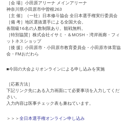
［会 場］小田原アリーナ メインアリーナ
神奈川県小田原市中曽根263
［主 催］（一社）日本修斗協会 全日本選手権実行委員会
［備 考］地区選抜選手による全国大会。
各階級16名の人数制限あり。観戦無料。
［特別協賛］株式会社イサミ・＆MOSH・湾岸画廊・フィ
ットネスショップ
［後 援］小田原市・小田原市教育委員会・小田原市体育協
会・FMおだわら
■今回の大会よりオンラインによる申し込みを実施
［応募方法］
下記リンク先にある入力画面にて必要事項を入力してくだ
さい。
入力内容は医事チェック表も兼ねています。
＞＞＞
全日本選手権オンライン申し込み