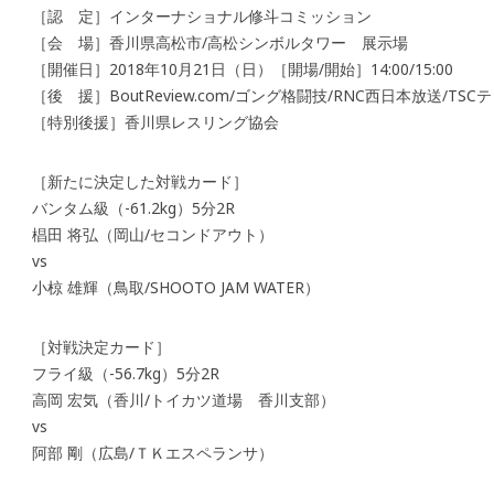
［認 定］インターナショナル修斗コミッション
［会 場］香川県高松市/高松シンボルタワー 展示場
［開催日］2018年10月21日（日）［開場/開始］14:00/15:00
［後 援］BoutReview.com/ゴング格闘技/RNC西日本放送/T
［特別後援］香川県レスリング協会
［新たに決定した対戦カード］
バンタム級（-61.2kg）5分2R
椙田 将弘（岡山/セコンドアウト）
vs
小椋 雄輝（鳥取/SHOOTO JAM WATER）
［対戦決定カード］
フライ級（-56.7kg）5分2R
高岡 宏気（香川/トイカツ道場 香川支部）
vs
阿部 剛（広島/ＴＫエスペランサ）