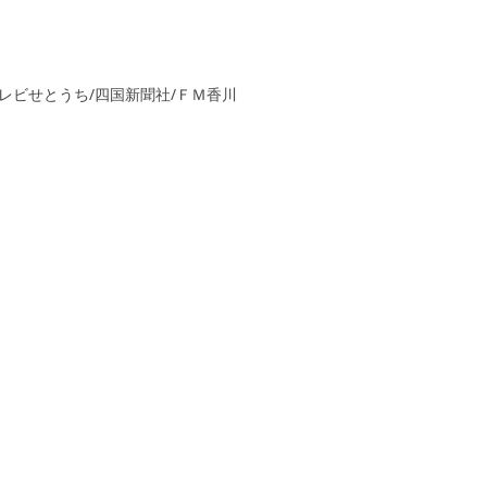
SCテレビせとうち/四国新聞社/ＦＭ香川