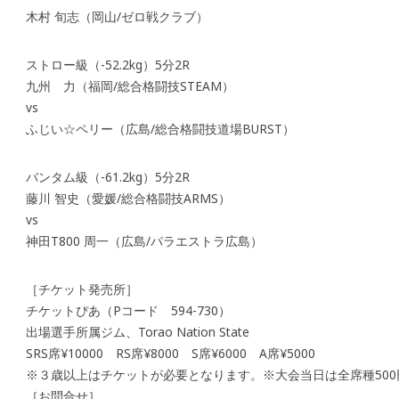
木村 旬志（岡山/ゼロ戦クラブ）
ストロー級（-52.2kg）5分2R
九州 力（福岡/総合格闘技STEAM）
vs
ふじい☆ペリー（広島/総合格闘技道場BURST）
バンタム級（-61.2kg）5分2R
藤川 智史（愛媛/総合格闘技ARMS）
vs
神田T800 周一（広島/パラエストラ広島）
［チケット発売所］
チケットぴあ（Pコード 594-730）
出場選手所属ジム、Torao Nation State
SRS席¥10000 RS席¥8000 S席¥6000 A席¥5000
※３歳以上はチケットが必要となります。※大会当日は全席種500
［お問合せ］