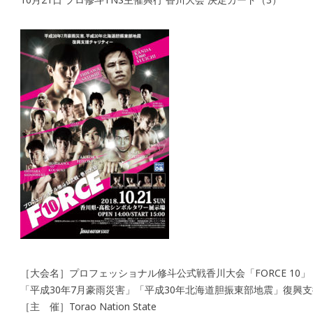
［大会名］プロフェッショナル修斗公式戦香川大会「FORCE 10」
「平成30年7月豪雨災害」「平成30年北海道胆振東部地震」復興
［主 催］Torao Nation State