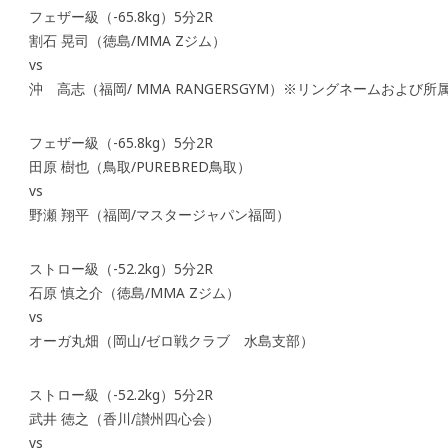
フェザー級（-65.8kg）5分2R
割石 晃司（徳島/MMA Zジム）
vs
沖 高志（福岡/ MMA RANGERSGYM）※リングネームおよび所
フェザー級（-65.8kg）5分2R
田原 樹也（鳥取/PUREBRED鳥取）
vs
野瀬 翔平（福岡/マスタージャパン福岡）
ストロー級（-52.2kg）5分2R
石原 慎之介（徳島/MMA Zジム）
vs
オーガ丸畑（岡山/ゼロ戦クラブ 水島支部）
ストロー級（-52.2kg）5分2R
武井 徳之（香川/讃州四心会）
vs