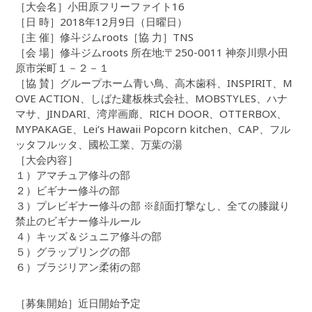
［大会名］小田原フリーファイト16
［日 時］2018年12月9日（日曜日）
［主 催］修斗ジムroots［協 力］TNS
［会 場］修斗ジムroots 所在地:〒250-0011 神奈川県小田
原市栄町１－２－１
［協 賛］グループホーム青い鳥、高木歯科、INSPIRIT、M
OVE ACTION、しばた建板株式会社、MOBSTYLES、ハナ
マサ、JINDARI、湾岸画廊、RICH DOOR、OTTERBOX、
MYPAKAGE、Lei’s Hawaii Popcorn kitchen、CAP、フル
ッタフルッタ、國松工業、万葉の湯
［大会内容］
１）アマチュア修斗の部
２）ビギナー修斗の部
３）プレビギナー修斗の部 ※顔面打撃なし、全ての膝蹴り
禁止のビギナー修斗ルール
４）キッズ＆ジュニア修斗の部
５）グラップリングの部
６）ブラジリアン柔術の部
［募集開始］近日開始予定