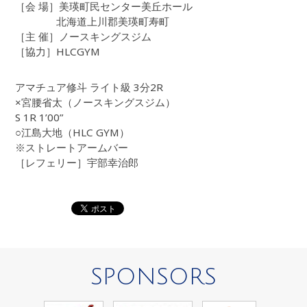
［会 場］美瑛町民センター美丘ホール
北海道上川郡美瑛町寿町
［主 催］ノースキングスジム
［協力］HLCGYM
アマチュア修斗 ライト級 3分2R
×宮腰省太（ノースキングスジム）
S 1R 1’00”
○江島大地（HLC GYM）
※ストレートアームバー
［レフェリー］宇部幸治郎
SPONSORS