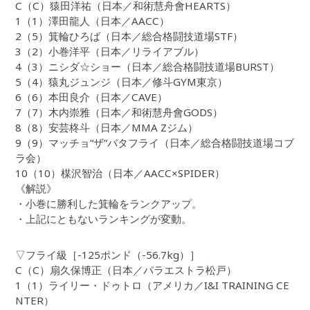
C（C）猿田洋祐（日本／和術慧舟會HEARTS）
1（1）澤田龍人（日本／AACC）
2（5）箕輪ひろば（日本／総合格闘技道場STF）
3（2）小巻洋平（日本／リライアブル）
4（3）ニシダ☆ショー（日本／総合格闘技道場BURST）
5（4）猿丸ジュンジ（日本／修斗GYM東京）
6（6）本田良介（日本／CAVE）
7（7）木内崇雅（日本／和術慧舟會GODS）
8（8）安芸柊斗（日本／MMA Zジム）
9（9）マッチョ“ザ”バタフライ（日本／総合格闘技道場コブ
ラ会）
10（10）楳沢智治（日本／AACC×SPIDER）
《解説》
・小巻に勝利した箕輪をランクアップ。
・上記にともないランキングが変動。
▽フライ級［-125ポンド（-56.7kg）］
C（C）扇久保博正（日本／パラエストラ松戸）
1（1）ライリー・ドゥトロ（アメリカ／I&I TRAINING CE
NTER）