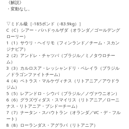
《解説》
・変動なし。
▽ミドル級［-185ポンド（-83.9kg）］
C（C）シアー・バハドゥルザダ（オランダ／ゴールデング
ローリー）
1（1）サウリ・ヘイリモ（フィンランド／チーム・スカン
ジナビア）
2（2）アンドレ・チャツバ（ブラジル／ミノタウロチー
ム）
3（3）カルロスア・レッシャンドリ・ペレイラ（ブラジル
／ドラゴンファイトチーム）
4（4）ペトラス・マルケヴィチス（リトアニア／アウドラ
ジム）
5（5）レアンドロ・シウバ（ブラジル／ノヴァウニオン）
6（6）グラズヴィダス・スマイリス（リトアニア／ローニ
ナス・リトアニア・ブシドーチーム）
7（7）ナータン・スハウトラン（オランダ／VC・デ・フル
ート）
8（8）ローランダス・アグラバ（リトアニア）