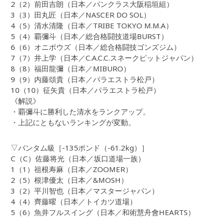
2（2）前田吉朗（日本／パンクラス大阪稲垣組）
3（3）田丸匠（日本／NASCER DO SOL）
4（5）清水清隆（日本／TRIBE TOKYO M.M.A）
5（4）覇彌斗（日本／総合格闘技道場BURST）
6（6）オニボウズ（日本／総合格闘技ゴンズジム）
7（7）井上学（日本／C.A.C.C.スネークピットジャパン）
8（8）福田龍彌（日本／MIBURO）
9（9）内藤頌貴（日本／パラエストラ松戸）
10（10）征矢貴（日本／パラエストラ松戸）
《解説》
・覇彌斗に勝利した清水をランクアップ。
・上記にともないランキングが変動。
▽バンタム級［-135ポンド（-61.2kg）］
C（C）佐藤将光（日本／坂口道場一族）
1（1）祖根寿麻（日本／ZOOMER）
2（5）根津優太（日本／&MOSH）
3（2）平川智也（日本／マスタージャパン）
4（4）齊藤曜（日本／トイカツ道場）
5（6）魚井フルスイング（日本／和術慧舟會HEARTS）