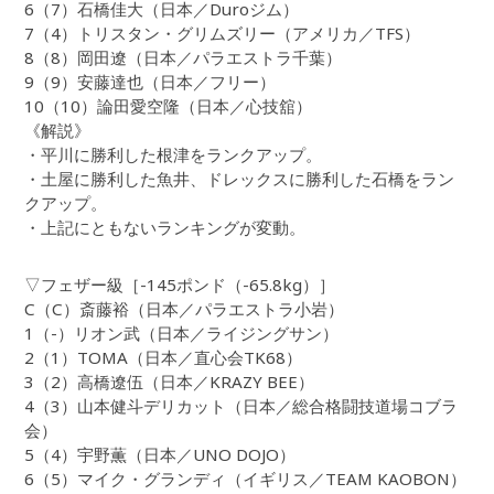
6（7）石橋佳大（日本／Duroジム）
7（4）トリスタン・グリムズリー（アメリカ／TFS）
8（8）岡田遼（日本／パラエストラ千葉）
9（9）安藤達也（日本／フリー）
10（10）論田愛空隆（日本／心技舘）
《解説》
・平川に勝利した根津をランクアップ。
・土屋に勝利した魚井、ドレックスに勝利した石橋をラン
クアップ。
・上記にともないランキングが変動。
▽フェザー級［-145ポンド（-65.8kg）］
C（C）斎藤裕（日本／パラエストラ小岩）
1（-）リオン武（日本／ライジングサン）
2（1）TOMA（日本／直心会TK68）
3（2）高橋遼伍（日本／KRAZY BEE）
4（3）山本健斗デリカット（日本／総合格闘技道場コブラ
会）
5（4）宇野薫（日本／UNO DOJO）
6（5）マイク・グランディ（イギリス／TEAM KAOBON）