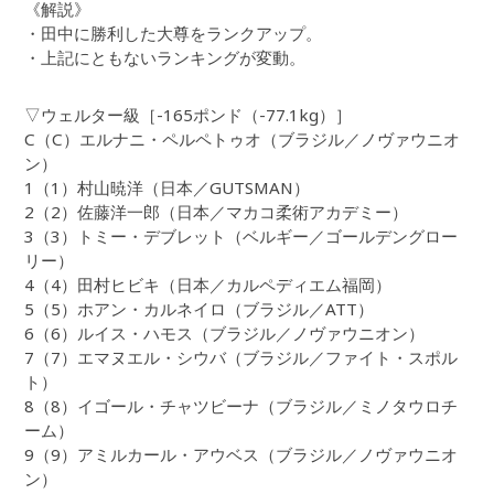
《解説》
・田中に勝利した大尊をランクアップ。
・上記にともないランキングが変動。
▽ウェルター級［-165ポンド（-77.1kg）］
C（C）エルナニ・ペルペトゥオ（ブラジル／ノヴァウニオ
ン）
1（1）村山暁洋（日本／GUTSMAN）
2（2）佐藤洋一郎（日本／マカコ柔術アカデミー）
3（3）トミー・デブレット（ベルギー／ゴールデングロー
リー）
4（4）田村ヒビキ（日本／カルペディエム福岡）
5（5）ホアン・カルネイロ（ブラジル／ATT）
6（6）ルイス・ハモス（ブラジル／ノヴァウニオン）
7（7）エマヌエル・シウバ（ブラジル／ファイト・スポル
ト）
8（8）イゴール・チャツビーナ（ブラジル／ミノタウロチ
ーム）
9（9）アミルカール・アウベス（ブラジル／ノヴァウニオ
ン）