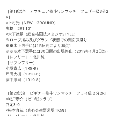
［第19試合 アマチュア修斗ワンマッチ フェザー級3分2
R］
○上村光（NEW GROUND）
失格 2R1‘10“
×木下徳嗣（総合格闘技スタジオSTYLE）
※ロープ掴み及びグランド状態での顔面膝蹴り
※※木下選手には1R反則により減点1
※※※木下選手には30日間の出場停止（2019年1月2日迄）
［レフリー］：北川純
［サブレフリー］
小堀貴広（1R9-9）
坪田大樹（1R10-8）
藤中淳司（1R10-8）
［第20試合 ビギナー修斗ワンマッチ フライ級２分2R］
○城戸泰介（ゼロ戦クラブ）
判定3-0
×松本真哉（直心会生野道場TK68）
［レフリー］：北川純