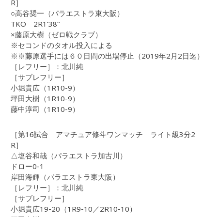
R］
○高谷奨一（パラエストラ東大阪）
TKO 2R1‘38“
×藤原大樹（ゼロ戦クラブ）
※セコンドのタオル投入による
※※藤原選手には６０日間の出場停止（2019年2月2日迄）
［レフリー］：北川純
［サブレフリー］
小堀貴広（1R10-9）
坪田大樹（1R10-9）
藤中淳司（1R10-9）
［第16試合 アマチュア修斗ワンマッチ ライト級3分2
R］
△塩谷和哉（パラエストラ加古川）
ドロー0-1
岸田海輝（パラエストラ東大阪）
［レフリー］：北川純
［サブレフリー］
小堀貴広19-20（1R9-10／2R10-10）