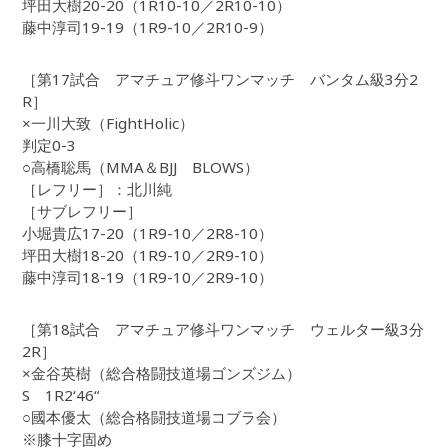
坪田大樹20-20（1R10-10／2R10-10）
藤中淳司19-19（1R9-10／2R10-9）
［第17試合 アマチュア修斗ワンマッチ バンタム級3分2
R］
×一川大致（FightHolic）
判定0-3
○高橋聡馬（MMA＆BJJ BLOWS）
［レフリー］：北川純
［サブレフリー］
小堀貴広17-20（1R9-10／2R8-10）
坪田大樹18-20（1R9-10／2R9-10）
藤中淳司18-19（1R9-10／2R9-10）
［第18試合 アマチュア修斗ワンマッチ ウェルター級3分
2R］
×金谷英樹（総合格闘技道場ゴンズジム）
S 1R2‘46“
○國本優太（総合格闘技道場コブラ会）
※膝十字固め