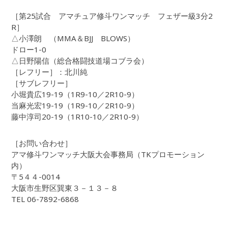
［第25試合 アマチュア修斗ワンマッチ フェザー級3分2
R］
△小澤朗 （MMA＆BJJ BLOWS）
ドロー1-0
△日野陽信（総合格闘技道場コブラ会）
［レフリー］：北川純
［サブレフリー］
小堀貴広19-19（1R9-10／2R10-9）
当麻光宏19-19（1R9-10／2R10-9）
藤中淳司20-19（1R10-10／2R10-9）
［お問い合わせ］
アマ修斗ワンマッチ大阪大会事務局（TKプロモーション
内）
〒5４４-0014
大阪市生野区巽東３－１３－８
TEL 06-7892-6868