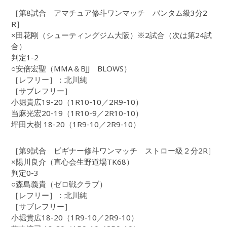
［第8試合 アマチュア修斗ワンマッチ バンタム級3分2
R］
×田花剛（シューティングジム大阪）※2試合（次は第24試
合）
判定1-2
○安倍宏聖（MMA＆BJJ BLOWS）
［レフリー］：北川純
［サブレフリー］
小堀貴広19-20（1R10-10／2R9-10）
当麻光宏20-19（1R10-9／2R10-10）
坪田大樹 18-20（1R9-10／2R9-10）
［第9試合 ビギナー修斗ワンマッチ ストロー級２分2R］
×陽川良介（直心会生野道場TK68）
判定0-3
○森島義貴（ゼロ戦クラブ）
［レフリー］：北川純
［サブレフリー］
小堀貴広18-20（1R9-10／2R9-10）