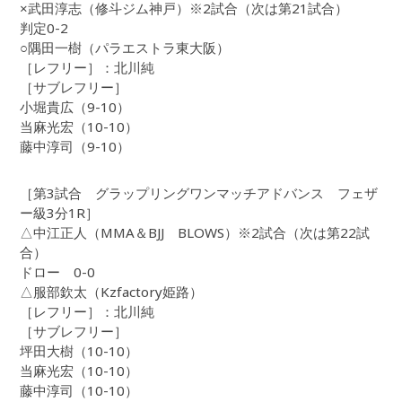
×武田淳志（修斗ジム神戸）※2試合（次は第21試合）
判定0-2
○隅田一樹（パラエストラ東大阪）
［レフリー］：北川純
［サブレフリー］
小堀貴広（9-10）
当麻光宏（10-10）
藤中淳司（9-10）
［第3試合 グラップリングワンマッチアドバンス フェザ
ー級3分1R］
△中江正人（MMA＆BJJ BLOWS）※2試合（次は第22試
合）
ドロー 0-0
△服部欽太（Kzfactory姫路）
［レフリー］：北川純
［サブレフリー］
坪田大樹（10-10）
当麻光宏（10-10）
藤中淳司（10-10）