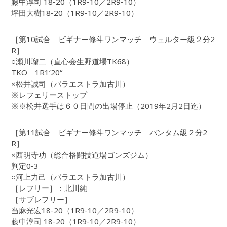
藤中淳司 18-20（1R9-10／2R9-10）
坪田大樹18-20（1R9-10／2R9-10）
［第10試合 ビギナー修斗ワンマッチ ウェルター級２分2
R］
○瀬川瑠二（直心会生野道場TK68）
TKO 1R1‘20“
×松井誠司（パラエストラ加古川）
※レフェリーストップ
※※松井選手は６０日間の出場停止（2019年2月2日迄）
［第11試合 ビギナー修斗ワンマッチ バンタム級２分2
R］
×西明寺功（総合格闘技道場ゴンズジム）
判定0-3
○河上力己（パラエストラ加古川）
［レフリー］：北川純
［サブレフリー］
当麻光宏18-20（1R9-10／2R9-10）
藤中淳司 18-20（1R9-10／2R9-10）