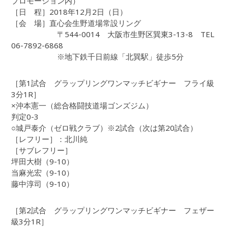
プロモーション内）
［日 程］2018年12月2日（日）
［会 場］直心会生野道場常設リング
〒544-0014 大阪市生野区巽東3-13-8 TEL
06-7892-6868
※地下鉄千日前線「北巽駅」徒歩5分
［第1試合 グラップリングワンマッチビギナー フライ級
3分1R］
×沖本憲一（総合格闘技道場ゴンズジム）
判定0-3
○城戸泰介（ゼロ戦クラブ）※2試合（次は第20試合）
［レフリー］：北川純
［サブレフリー］
坪田大樹（9-10）
当麻光宏（9-10）
藤中淳司（9-10）
［第2試合 グラップリングワンマッチビギナー フェザー
級3分1R］