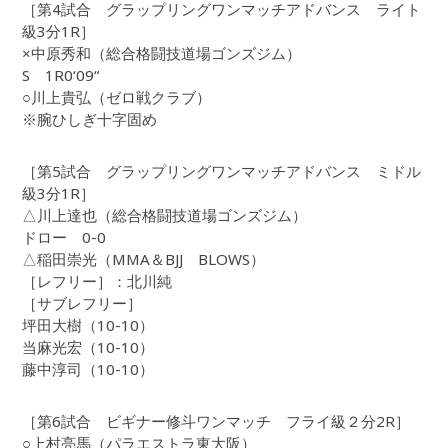
［第4試合 グラップリングワンマッチアドバンス ライト
級3分1R］
×中原秀和（総合格闘技道場ゴンズジム）
S 1R0‘09“
○川上貴弘（ゼロ戦クラブ）
※腕ひしぎ十字固め
［第5試合 グラップリングワンマッチアドバンス ミドル
級3分1R］
△川上達也（総合格闘技道場ゴンズジム）
ドロー 0-0
△稲田崇光（MMA＆BJJ BLOWS）
［レフリー］：北川純
［サブレフリー］
坪田大樹（10-10）
当麻光宏（10-10）
藤中淳司（10-10）
［第6試合 ビギナー修斗ワンマッチ フライ級２分2R］
○上村亮馬（パラエストラ東大阪）