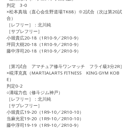
判定 3-0
×松本真哉（直心会生野道場TK68）※2試合（次は第20試
合）
［レフリー］：北川純
［サブレフリー］
小堀貴広20-18（1R10-9／2R10-9）
坪田大樹20-18（1R10-9／2R10-9）
藤中淳司20-18（1R10-9／2R10-9）
［第7試合 アマチュア修斗ワンマッチ フライ級3分2R］
×椛澤克真（MARTIALARTS FITNESS KING GYM KOB
E）
判定0-2
○溝端力也（修斗ジム神戸）
［レフリー］：北川純
［サブレフリー］
小堀貴広19-20（1R9-10／2R10-10）
当麻光宏19-20（1R9-10／2R10-10）
藤中淳司19-19（1R9-10／2R10-9）