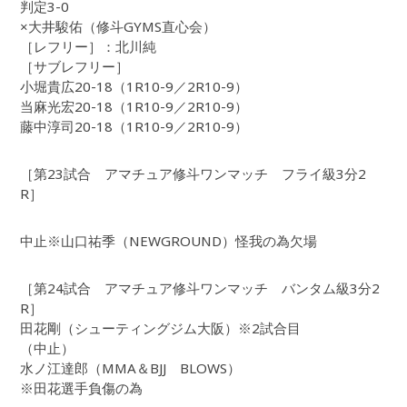
判定3-0
×大井駿佑（修斗GYMS直心会）
［レフリー］：北川純
［サブレフリー］
小堀貴広20-18（1R10-9／2R10-9）
当麻光宏20-18（1R10-9／2R10-9）
藤中淳司20-18（1R10-9／2R10-9）
［第23試合 アマチュア修斗ワンマッチ フライ級3分2
R］
中止※山口祐季（NEWGROUND）怪我の為欠場
［第24試合 アマチュア修斗ワンマッチ バンタム級3分2
R］
田花剛（シューティングジム大阪）※2試合目
（中止）
水ノ江達郎（MMA＆BJJ BLOWS）
※田花選手負傷の為