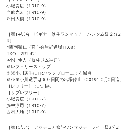
小堀貴広（1R10-9）
当麻光宏（1R10-9）
坪田大樹（1R10-9）
［第14試合 ビギナー修斗ワンマッチ バンタム級２分2
R］
○西岡颯仁（直心会生野道場TK68）
TKO 2R1‘42“
×小川隼人（修斗ジム神戸）
※レフェリーストップ
※※小川選手に1Rバックブローによる減点1
※※※小川選手は６０日間の出場停止（2019年2月2日迄）
［レフリー］：北川純
［サブレフリー］
小堀貴広（1R10-7）
藤中淳司（1R10-7）
西村大地（1R10-9）
［第15試合 アマチュア修斗ワンマッチ ライト級3分2