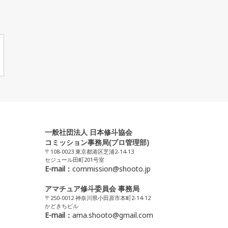
一般社団法人 日本修斗協会
コミッション事務局(プロ管理部)
〒108-0023 東京都港区芝浦2-14-13
セジュール田町201号室
E-mail：
commission@shooto.jp
アマチュア修斗委員会 事務局
〒250-0012 神奈川県小田原市本町2-14-12
かどきちビル
E-mail：
ama.shooto@gmail.com