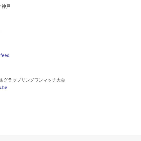
ア神戸
g
/feed
公式戦＆グラップリングワンマッチ大会
u.be