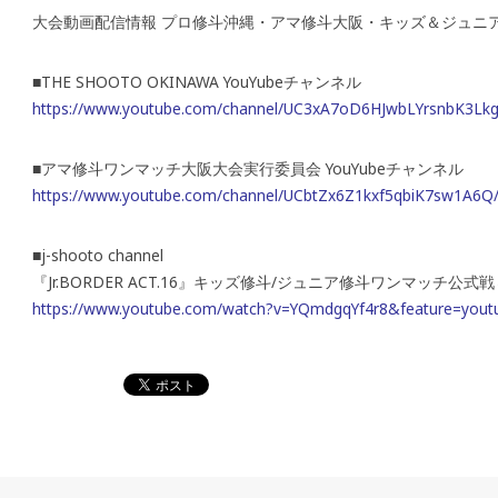
大会動画配信情報 プロ修斗沖縄・アマ修斗大阪・キッズ＆ジュニ
■THE SHOOTO OKINAWA YouYubeチャンネル
https://www.youtube.com/channel/UC3xA7oD6HJwbLYrsnbK3Lk
■アマ修斗ワンマッチ大阪大会実行委員会 YouYubeチャンネル
https://www.youtube.com/channel/UCbtZx6Z1kxf5qbiK7sw1A6Q
■j-shooto channel
『Jr.BORDER ACT.16』キッズ修斗/ジュニア修斗ワンマッチ
https://www.youtube.com/watch?v=YQmdgqYf4r8&feature=yout