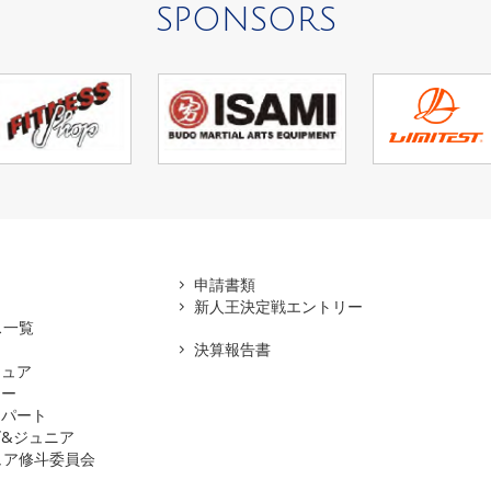
SPONSORS
アマ
申請書類
新人王決定戦エントリー
ス一覧
決算報告書
チュア
ナー
スパート
&ジュニア
ュア修斗委員会